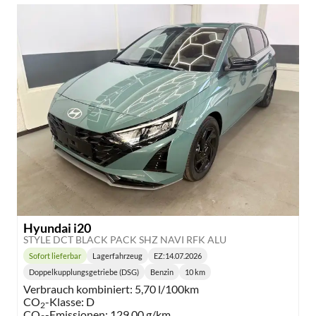
Hyundai i20
STYLE DCT BLACK PACK SHZ NAVI RFK ALU
Sofort lieferbar
Lagerfahrzeug
EZ:
14.07.2026
Lieferzeit:
Doppelkupplungsgetriebe (DSG)
Benzin
10 km
Getriebe:
Kraftstoff:
Kilometerstand:
Verbrauch kombiniert:
5,70 l/100km
CO
-Klasse:
D
2
CO
-Emissionen:
129,00 g/km