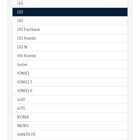
i10
i20
i30
i30 Fastback
i30 Kombi
i30 N
i40 Kombi
Inster
IONIQ
IONIQ 5
IONIQ 6
ix20
ix35
KONA
NEXO
SANTA FE