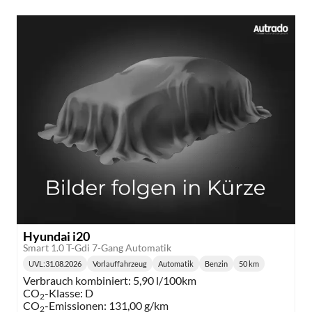
Hyundai i20
Smart 1.0 T-Gdi 7-Gang Automatik
UVL
:
31.08.2026
Vorlauffahrzeug
Automatik
Benzin
50 km
Lieferzeit:
Getriebe:
Kraftstoff:
Kilometerstand:
Verbrauch kombiniert:
5,90 l/100km
CO
-Klasse:
D
2
CO
-Emissionen:
131,00 g/km
2