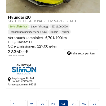
Hyundai i20
STYLE DCT BLACK PACK SHZ NAVI RFK ALU
Sofort lieferbar
Lagerfahrzeug
EZ:
11.06.2026
Lieferzeit:
Doppelkupplungsgetriebe (DSG)
Benzin
10 km
Getriebe:
Kraftstoff:
Kilometerstand:
Verbrauch kombiniert:
5,70 l/100km
CO
-Klasse:
D
2
CO
-Emissionen:
129,00 g/km
2
22.350,– €
Fahrzeug parken
inkl. 19% MwSt.
Augsburger Str. 164,
86368 Gersthofen
Fahrzeugnummer:
84718
1
...
21
22
23
24
25
26
27