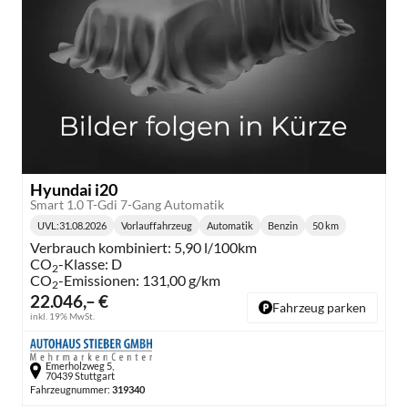
Hyundai i20
Smart 1.0 T-Gdi 7-Gang Automatik
UVL
:
31.08.2026
Vorlauffahrzeug
Automatik
Benzin
50 km
Lieferzeit:
Getriebe:
Kraftstoff:
Kilometerstand:
Verbrauch kombiniert:
5,90 l/100km
CO
-Klasse:
D
2
CO
-Emissionen:
131,00 g/km
2
22.046,– €
Fahrzeug parken
inkl. 19% MwSt.
Emerholzweg 5,
70439 Stuttgart
Fahrzeugnummer:
319340