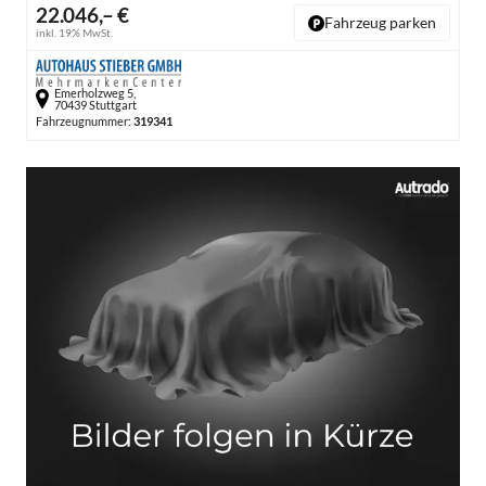
22.046,– €
Fahrzeug parken
inkl. 19% MwSt.
Emerholzweg 5,
70439 Stuttgart
Fahrzeugnummer:
319341