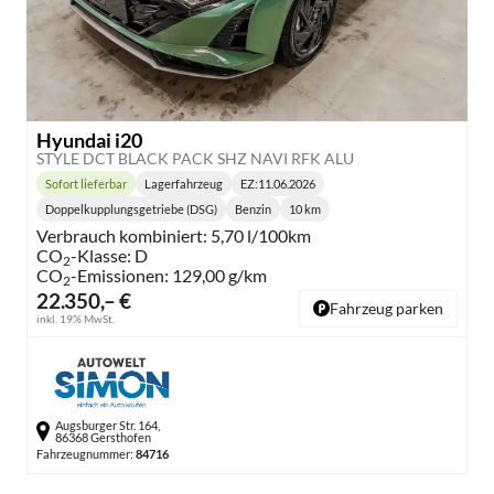
Hyundai i20
STYLE DCT BLACK PACK SHZ NAVI RFK ALU
Sofort lieferbar
Lagerfahrzeug
EZ:
11.06.2026
Lieferzeit:
Doppelkupplungsgetriebe (DSG)
Benzin
10 km
Getriebe:
Kraftstoff:
Kilometerstand:
Verbrauch kombiniert:
5,70 l/100km
CO
-Klasse:
D
2
CO
-Emissionen:
129,00 g/km
2
22.350,– €
Fahrzeug parken
inkl. 19% MwSt.
Augsburger Str. 164,
86368 Gersthofen
Fahrzeugnummer:
84716