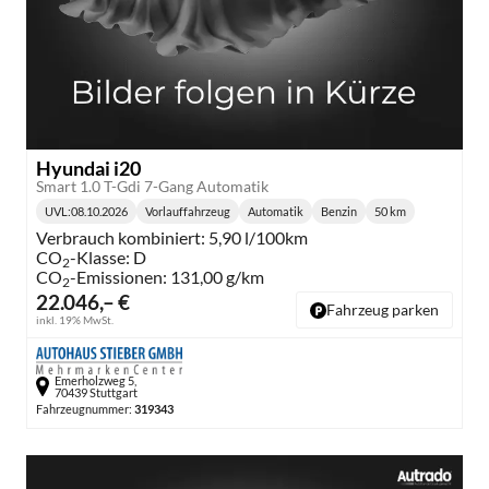
Hyundai i20
Smart 1.0 T-Gdi 7-Gang Automatik
UVL
:
08.10.2026
Vorlauffahrzeug
Automatik
Benzin
50 km
Lieferzeit:
Getriebe:
Kraftstoff:
Kilometerstand:
Verbrauch kombiniert:
5,90 l/100km
CO
-Klasse:
D
2
CO
-Emissionen:
131,00 g/km
2
22.046,– €
Fahrzeug parken
inkl. 19% MwSt.
Emerholzweg 5,
70439 Stuttgart
Fahrzeugnummer:
319343