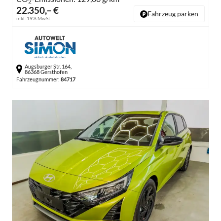
2
22.350,– €
Fahrzeug parken
inkl. 19% MwSt.
Augsburger Str. 164,
86368 Gersthofen
Fahrzeugnummer:
84717