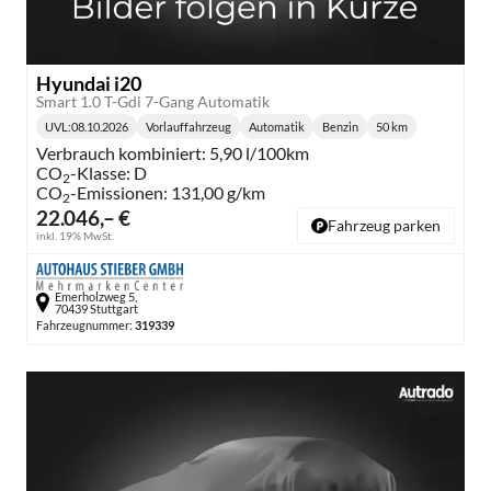
Hyundai i20
Smart 1.0 T-Gdi 7-Gang Automatik
UVL
:
08.10.2026
Vorlauffahrzeug
Automatik
Benzin
50 km
Lieferzeit:
Getriebe:
Kraftstoff:
Kilometerstand:
Verbrauch kombiniert:
5,90 l/100km
CO
-Klasse:
D
2
CO
-Emissionen:
131,00 g/km
2
22.046,– €
Fahrzeug parken
inkl. 19% MwSt.
Emerholzweg 5,
70439 Stuttgart
Fahrzeugnummer:
319339