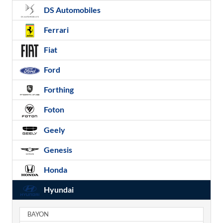
DS Automobiles
Ferrari
Fiat
Ford
Forthing
Foton
Geely
Genesis
Honda
Hyundai
BAYON