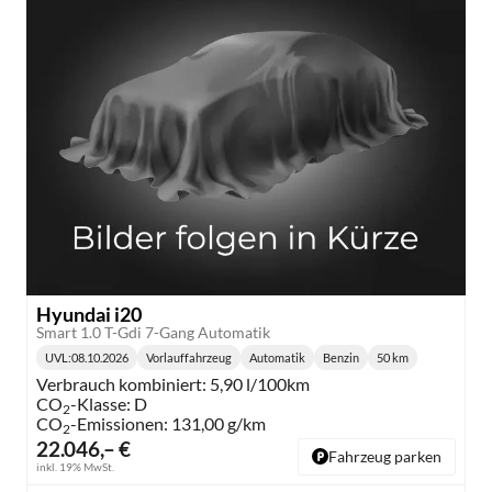
Hyundai i20
Smart 1.0 T-Gdi 7-Gang Automatik
UVL
:
08.10.2026
Vorlauffahrzeug
Automatik
Benzin
50 km
Lieferzeit:
Getriebe:
Kraftstoff:
Kilometerstand:
Verbrauch kombiniert:
5,90 l/100km
CO
-Klasse:
D
2
CO
-Emissionen:
131,00 g/km
2
22.046,– €
Fahrzeug parken
inkl. 19% MwSt.