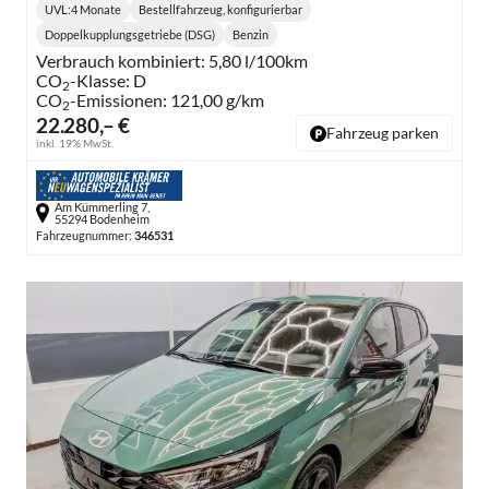
UVL
:
4 Monate
Bestellfahrzeug, konfigurierbar
Lieferzeit:
Doppelkupplungsgetriebe (DSG)
Benzin
Getriebe:
Kraftstoff:
Verbrauch kombiniert:
5,80 l/100km
CO
-Klasse:
D
2
CO
-Emissionen:
121,00 g/km
2
22.280,– €
Fahrzeug parken
inkl. 19% MwSt.
Am Kümmerling 7,
55294 Bodenheim
Fahrzeugnummer:
346531