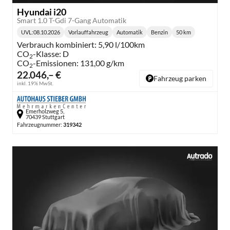
Hyundai i20
Smart 1.0 T-Gdi 7-Gang Automatik
UVL
:
08.10.2026
Vorlauffahrzeug
Automatik
Benzin
50 km
Lieferzeit:
Getriebe:
Kraftstoff:
Kilometerstand:
Verbrauch kombiniert:
5,90 l/100km
CO
-Klasse:
D
2
CO
-Emissionen:
131,00 g/km
2
22.046,– €
Fahrzeug parken
inkl. 19% MwSt.
Emerholzweg 5,
70439 Stuttgart
Fahrzeugnummer:
319342