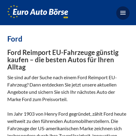
Euro-
Auto-
Börse,
Fahrzeugbörse
Ford
für
Gebrauchtwagen,
Ford Reimport EU-Fahrzeuge günstig
Bestellfahrzeuge,
kaufen – die besten Autos für Ihren
Alltag
Neuwagen
Sie sind auf der Suche nach einem Ford Reimport EU-
Fahrzeug? Dann entdecken Sie jetzt unsere aktuellen
Angebote und sichern Sie sich Ihr nächstes Auto der
Marke Ford zum Preisvorteil.
Im Jahr 1903 von Henry Ford gegründet, zählt Ford heute
weltweit zu den führenden Automobilherstellern. Die
Fahrzeuge der US-amerikanischen Marke zeichnen sich
insbesondere durch ihre Zuverlässigkeit, innovativen