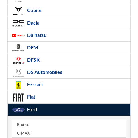
Cupra
Dacia
Daihatsu
DFM
DFSK
DS Automobiles
Ferrari
Fiat
Ford
Bronco
C-MAX