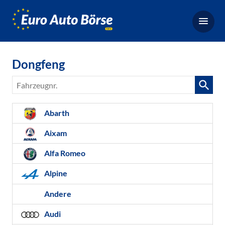
Euro-
Auto-
Börse,
Fahrzeugbörse
Dongfeng
für
Gebrauchtwagen,
Fahrzeugnr.
Bestellfahrzeuge,
Neuwagen
Abarth
Aixam
Alfa Romeo
Alpine
Andere
Audi