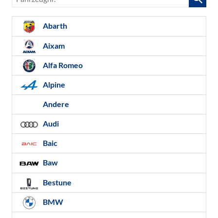
Abarth
Aixam
Alfa Romeo
Alpine
Andere
Audi
Baic
Baw
Bestune
BMW