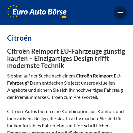
Euro-
Auto-
Börse,
Fahrzeugbörse
Citroën
für
Gebrauchtwagen,
Citroën Reimport EU-Fahrzeuge günstig
Bestellfahrzeuge,
kaufen – Einzigartiges Design trifft
modernste Technik
Neuwagen
Sie sind auf der Suche nach einem
Citroën Reimport EU-
Fahrzeug
? Dann entdecken Sie jetzt unsere aktuellen
Angebote und sichern Sie sich Ihr hochwertiges Fahrzeug
der Premiummarke Citroën zum Preisvorteil.
Citroën-Autos bieten eine Kombination aus Komfort und
innovativem Design, die sie attraktiv machen. Sie sind für
ihr komfortables Fahrerlebnis mit fortschrittlichen
Federungssystemen und großzügigen Innenräumen