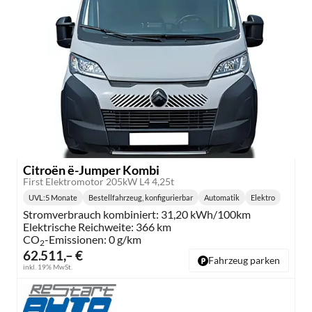
Citroën ë-Jumper Kombi
First Elektromotor 205kW L4 4,25t
UVL
:
5 Monate
Bestellfahrzeug, konfigurierbar
Automatik
Elektro
Lieferzeit:
Getriebe:
Kraftstoff:
Stromverbrauch kombiniert:
31,20 kWh/100km
Elektrische Reichweite:
366 km
CO
-Emissionen:
0 g/km
2
62.511,– €
Fahrzeug parken
inkl. 19% MwSt.