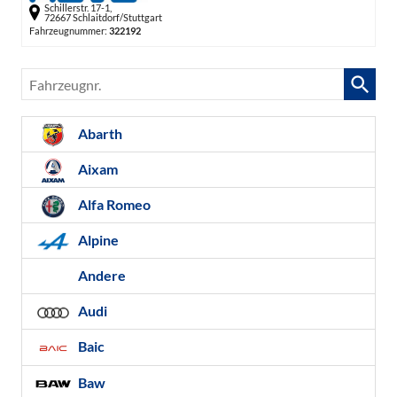
Schillerstr. 17-1,
72667 Schlaitdorf/Stuttgart
Fahrzeugnummer:
322192
Fahrzeugnr.
Abarth
Aixam
Alfa Romeo
Alpine
Andere
Audi
Baic
Baw