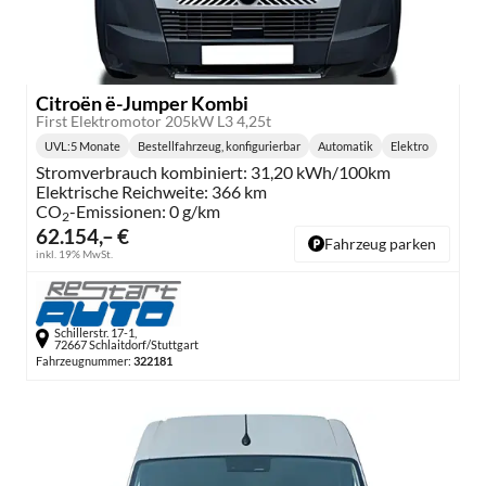
Citroën ë-Jumper Kombi
First Elektromotor 205kW L3 4,25t
UVL
:
5 Monate
Bestellfahrzeug, konfigurierbar
Automatik
Elektro
Lieferzeit:
Getriebe:
Kraftstoff:
Stromverbrauch kombiniert:
31,20 kWh/100km
Elektrische Reichweite:
366 km
CO
-Emissionen:
0 g/km
2
62.154,– €
Fahrzeug parken
inkl. 19% MwSt.
Schillerstr. 17-1,
72667 Schlaitdorf/Stuttgart
Fahrzeugnummer:
322181