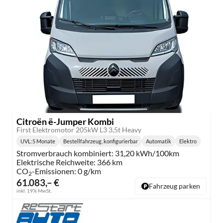
Citroën ë-Jumper Kombi
First Elektromotor 205kW L3 3,5t Heavy
UVL
:
5 Monate
Bestellfahrzeug, konfigurierbar
Automatik
Elektro
Lieferzeit:
Getriebe:
Kraftstoff:
Stromverbrauch kombiniert:
31,20 kWh/100km
Elektrische Reichweite:
366 km
CO
-Emissionen:
0 g/km
2
61.083,– €
Fahrzeug parken
inkl. 19% MwSt.