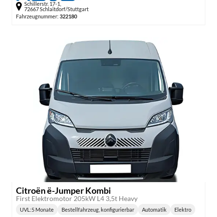
Schillerstr. 17-1,
72667 Schlaitdorf/Stuttgart
Fahrzeugnummer:
322180
Citroën ë-Jumper Kombi
First Elektromotor 205kW L4 3,5t Heavy
UVL
:
5 Monate
Bestellfahrzeug, konfigurierbar
Automatik
Elektro
Lieferzeit:
Getriebe:
Kraftstoff: