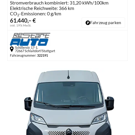
Stromverbrauch kombiniert:
31,20 kWh/100km
Elektrische Reichweite:
366 km
CO
-Emissionen:
0 g/km
2
61.440,– €
Fahrzeug parken
inkl. 19% MwSt.
Schillerstr. 17-1,
72667 Schlaitdorf/Stuttgart
Fahrzeugnummer:
322191