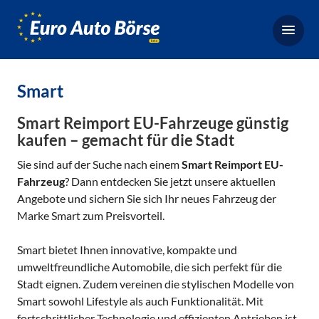
Euro-
Auto-
Börse,
Fahrzeugbörse
Smart
für
Gebrauchtwagen,
Smart Reimport EU-Fahrzeuge günstig
Bestellfahrzeuge,
kaufen – gemacht für die Stadt
Neuwagen
Sie sind auf der Suche nach einem
Smart Reimport EU-
Fahrzeug
? Dann entdecken Sie jetzt unsere aktuellen
Angebote und sichern Sie sich Ihr neues Fahrzeug der
Marke Smart zum Preisvorteil.
Smart bietet Ihnen innovative, kompakte und
umweltfreundliche Automobile, die sich perfekt für die
Stadt eignen. Zudem vereinen die stylischen Modelle von
Smart sowohl Lifestyle als auch Funktionalität. Mit
fortschrittlicher Technologie und effizienten Antrieben ist