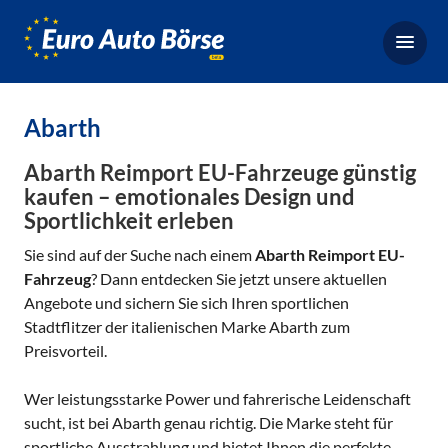
Euro-
Auto-
Börse,
Fahrzeugbörse
Abarth
für
Gebrauchtwagen,
Abarth Reimport EU-Fahrzeuge günstig
Bestellfahrzeuge,
kaufen – emotionales Design und
Sportlichkeit erleben
Neuwagen
Sie sind auf der Suche nach einem
Abarth Reimport EU-
Fahrzeug
? Dann entdecken Sie jetzt unsere aktuellen
Angebote und sichern Sie sich Ihren sportlichen
Stadtflitzer der italienischen Marke Abarth zum
Preisvorteil.
Wer leistungsstarke Power und fahrerische Leidenschaft
sucht, ist bei Abarth genau richtig. Die Marke steht für
sportliche Ausstrahlung und bietet Ihnen die perfekte