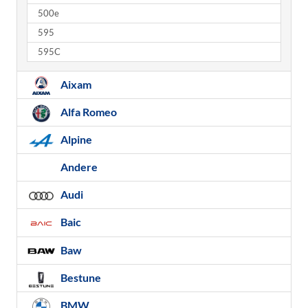
500e
595
595C
Aixam
Alfa Romeo
Alpine
Andere
Audi
Baic
Baw
Bestune
BMW