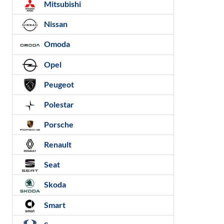
Mitsubishi
Nissan
Omoda
Opel
Peugeot
Polestar
Porsche
Renault
Seat
Skoda
Smart