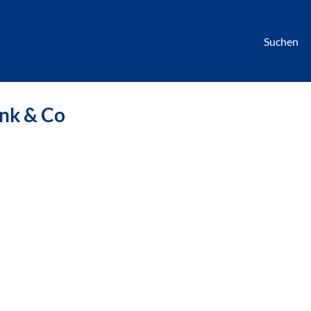
Suchen
börse
nk & Co
htwagen,
hrzeuge,
en