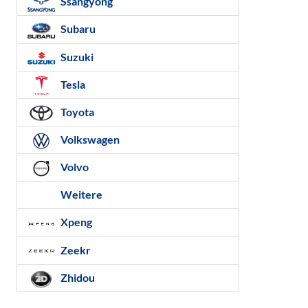
Ssangyong
Subaru
Suzuki
Tesla
Toyota
Volkswagen
Volvo
Weitere
Xpeng
Zeekr
Zhidou