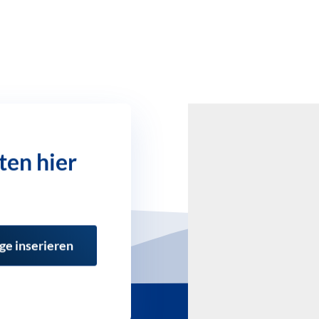
ten hier
ge inserieren