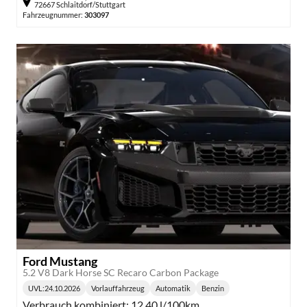
72667 Schlaitdorf/Stuttgart
Fahrzeugnummer:
303097
Ford Mustang
5.2 V8 Dark Horse SC Recaro Carbon Package
UVL
:
24.10.2026
Vorlauffahrzeug
Automatik
Benzin
Lieferzeit:
Getriebe:
Kraftstoff:
Verbrauch kombiniert:
12,40 l/100km