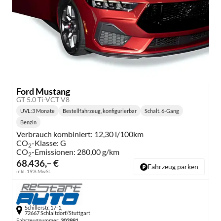
Ford Mustang
GT 5.0 Ti-VCT V8
UVL
:
3 Monate
Bestellfahrzeug, konfigurierbar
Schalt. 6-Gang
Lieferzeit:
Getriebe:
Benzin
Kraftstoff:
Verbrauch kombiniert:
12,30 l/100km
CO
-Klasse:
G
2
CO
-Emissionen:
280,00 g/km
2
68.436,– €
Fahrzeug parken
inkl. 19% MwSt.
Schillerstr. 17-1,
72667 Schlaitdorf/Stuttgart
Fahrzeugnummer:
302991