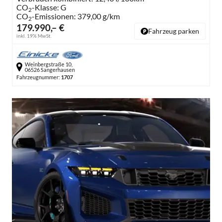
CO
-Klasse:
G
2
CO
-Emissionen:
379,00 g/km
2
179.990,– €
Fahrzeug parken
inkl. 19% MwSt.
Weinbergstraße 10,
06526 Sangerhausen
Fahrzeugnummer:
1707