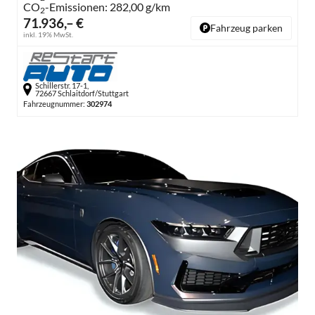
CO
-Emissionen:
282,00 g/km
2
71.936,– €
Fahrzeug parken
inkl. 19% MwSt.
Schillerstr. 17-1,
72667 Schlaitdorf/Stuttgart
Fahrzeugnummer:
302974