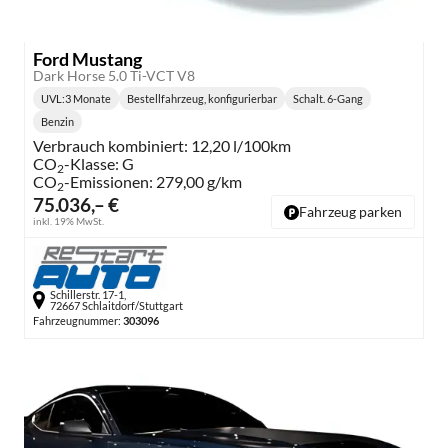
Ford Mustang
Dark Horse 5.0 Ti-VCT V8
UVL
:
3 Monate
Bestellfahrzeug, konfigurierbar
Schalt. 6-Gang
Lieferzeit:
Getriebe:
Benzin
Kraftstoff:
Verbrauch kombiniert:
12,20 l/100km
CO
-Klasse:
G
2
CO
-Emissionen:
279,00 g/km
2
75.036,– €
Fahrzeug parken
inkl. 19% MwSt.
Schillerstr. 17-1,
72667 Schlaitdorf/Stuttgart
Fahrzeugnummer:
303096