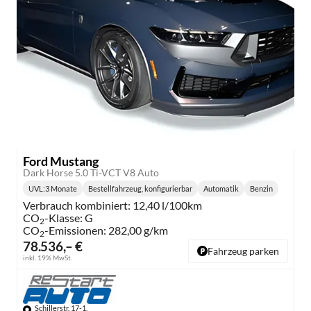
Ford Mustang
Dark Horse 5.0 Ti-VCT V8 Auto
UVL
:
3 Monate
Bestellfahrzeug, konfigurierbar
Automatik
Benzin
Lieferzeit:
Getriebe:
Kraftstoff:
Verbrauch kombiniert:
12,40 l/100km
CO
-Klasse:
G
2
CO
-Emissionen:
282,00 g/km
2
78.536,– €
Fahrzeug parken
inkl. 19% MwSt.
Schillerstr. 17-1,