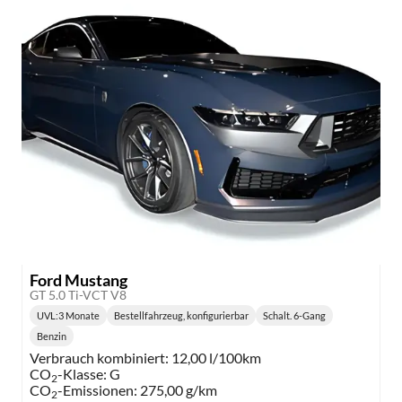
Ford Mustang
GT 5.0 Ti-VCT V8
UVL
:
3 Monate
Bestellfahrzeug, konfigurierbar
Schalt. 6-Gang
Lieferzeit:
Getriebe:
Benzin
Kraftstoff:
Verbrauch kombiniert:
12,00 l/100km
CO
-Klasse:
G
2
CO
-Emissionen:
275,00 g/km
2