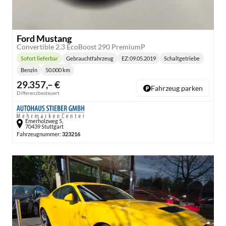
Ford Mustang
Convertible 2.3 EcoBoost 290 PremiumP
Sofort lieferbar
Gebrauchtfahrzeug
EZ:
09.05.2019
Schaltgetriebe
Lieferzeit:
Getriebe:
Benzin
50.000 km
Kraftstoff:
Kilometerstand:
29.357,– €
Fahrzeug parken
Differenzbesteuert
Emerholzweg 5,
70439 Stuttgart
Fahrzeugnummer:
323216