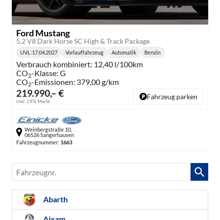
Ford Mustang
5.2 V8 Dark Horse SC High & Track Package
UVL
:
17.04.2027
Vorlauffahrzeug
Automatik
Benzin
Lieferzeit:
Getriebe:
Kraftstoff:
Verbrauch kombiniert:
12,40 l/100km
CO
-Klasse:
G
2
CO
-Emissionen:
379,00 g/km
2
219.990,– €
Fahrzeug parken
inkl. 19% MwSt.
Weinbergstraße 10,
06526 Sangerhausen
Fahrzeugnummer:
1663
Fahrzeugnr.
Abarth
Aixam