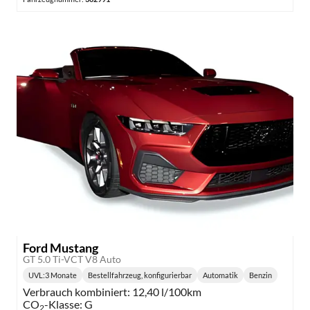
Ford Mustang
GT 5.0 Ti-VCT V8 Auto
UVL
:
3 Monate
Bestellfahrzeug, konfigurierbar
Automatik
Benzin
Lieferzeit:
Getriebe:
Kraftstoff:
Verbrauch kombiniert:
12,40 l/100km
CO
-Klasse:
G
2