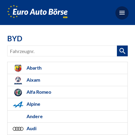
Euro-
Auto-
Börse,
Fahrzeugbörse
BYD
für
Gebrauchtwagen,
Fahrzeugnr.
Bestellfahrzeuge,
Neuwagen
Abarth
Aixam
Alfa Romeo
Alpine
Andere
Audi