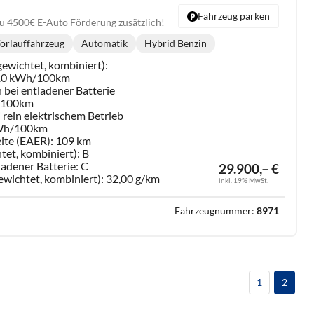
Fahrzeug parken
u 4500€ E-Auto Förderung zusätzlich!
orlauffahrzeug
Automatik
Hybrid Benzin
Getriebe:
Kraftstoff:
ewichtet, kombiniert):
,10 kWh/100km
 bei entladener Batterie
l/100km
rein elektrischem Betrieb
Wh/100km
ite (EAER):
109 km
tet, kombiniert):
B
ladener Batterie:
C
29.900,– €
ewichtet, kombiniert):
32,00 g/km
inkl. 19% MwSt.
Fahrzeugnummer:
8971
1
2