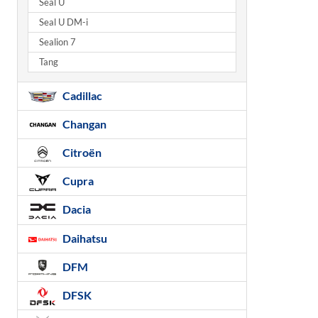
Seal U
Seal U DM-i
Sealion 7
Tang
Cadillac
Changan
Citroën
Cupra
Dacia
Daihatsu
DFM
DFSK