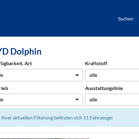
Suchen
börse
YD Dolphin
htwagen,
hrzeuge,
fügbarkeit, Art
Kraftstoff
en
rieb
Ausstattungslinie
n Ihrer aktuellen Filterung befinden sich
11
Fahrzeuge: