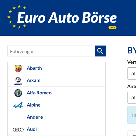
Euro-
Auto-
Börse,
Fahrzeug
für
B
Fahrzeugnr.
Gebrauc
Bestellfa
Ver
Neuwag
Abarth
Aixam
Ant
Alfa Romeo
Alpine
I
Andere
Audi