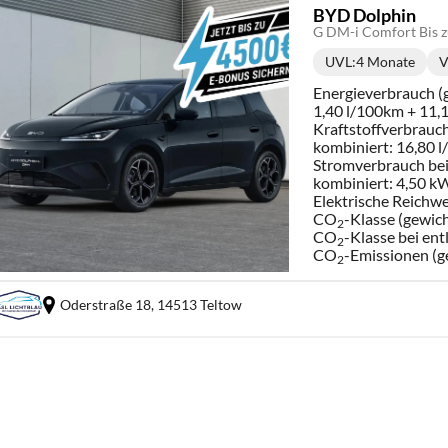
BYD Dolphin
G DM-i Comfort Bis z
UVL
:
4 Monate
V
Lieferzeit:
Energieverbrauch (g
1,40 l/100km + 11
Kraftstoffverbrauch
kombiniert:
16,80 
Stromverbrauch bei 
kombiniert:
4,50 k
Elektrische Reichwe
CO
-Klasse (gewich
2
CO
-Klasse bei ent
2
CO
-Emissionen (g
2
Oderstraße 18,
14513 Teltow