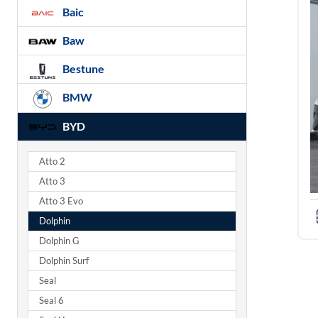
Baic
Baw
Bestune
BMW
BYD
Atto 2
Atto 3
Atto 3 Evo
Dolphin
Dolphin G
Dolphin Surf
Seal
Seal 6