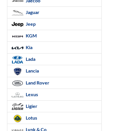
Jaecoo
Jaguar
Jeep
KGM
Kia
Lada
Lancia
Land Rover
Lexus
Ligier
Lotus
Lynk & Co