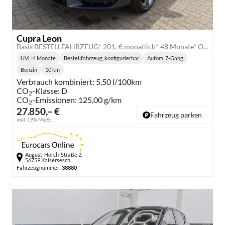
Cupra Leon
Basis BESTELLFAHRZEUG* 201,-€ monatlich* 48 Monate* Ohne Kilometerbegrenzung*
UVL
:
4 Monate
Bestellfahrzeug, konfigurierbar
Autom. 7-Gang
Lieferzeit:
Getriebe:
Benzin
10 km
Kraftstoff:
Kilometerstand:
Verbrauch kombiniert:
5,50 l/100km
CO
-Klasse:
D
2
CO
-Emissionen:
125,00 g/km
2
27.850,– €
Fahrzeug parken
inkl. 19% MwSt.
August-Horch-Straße 2,
56759 Kaisersesch
Fahrzeugnummer:
38880