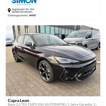
Augsburger Str. 164,
86368 Gersthofen
Fahrzeugnummer:
84487
Cupra Leon
Basis 2.0 TDI 150PS DSG (AUTOMATIK), 5 Jahre Garantie, 18" Alufelgen, Voll-LED-Scheinwerfer, 3Z-Climatronic, ACC/Tempomat, Digitales Cockpit, Full Link, Parksensoren v/h, Privacy-Glas, Multifunktions-Lederlenkrad, LED-Nebelscheinwerfer