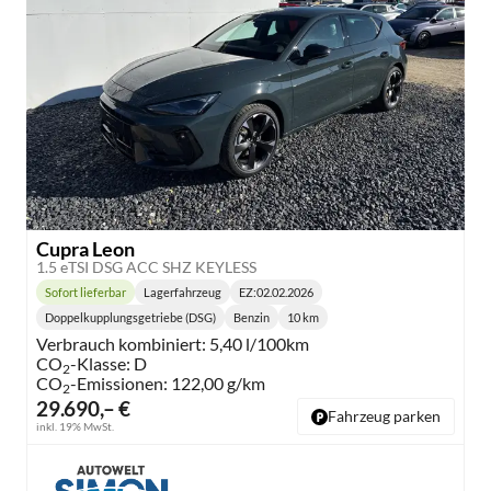
Cupra Leon
1.5 eTSI DSG ACC SHZ KEYLESS
Sofort lieferbar
Lagerfahrzeug
EZ:
02.02.2026
Lieferzeit:
Doppelkupplungsgetriebe (DSG)
Benzin
10 km
Getriebe:
Kraftstoff:
Kilometerstand:
Verbrauch kombiniert:
5,40 l/100km
CO
-Klasse:
D
2
CO
-Emissionen:
122,00 g/km
2
29.690,– €
Fahrzeug parken
inkl. 19% MwSt.