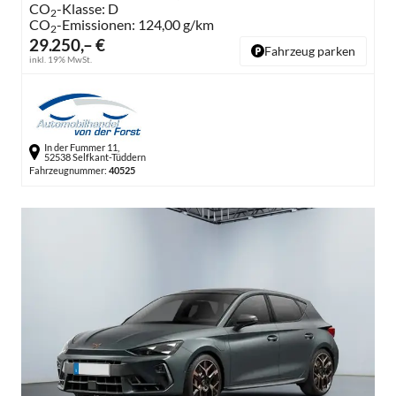
CO
-Klasse:
D
2
CO
-Emissionen:
124,00 g/km
2
29.250,– €
Fahrzeug parken
inkl. 19% MwSt.
In der Fummer 11,
52538 Selfkant-Tüddern
Fahrzeugnummer:
40525