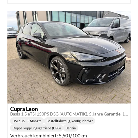
Cupra Leon
Basis 1.5 eTSI 150PS DSG (AUTOMATIK), 5 Jahre Garantie, 18" Alufelgen, Voll-LED-Scheinwerfer, 3Z-Climatronic, ACC/Tempomat, Digitales Cockpit, Full Link, Parksensoren v/h, Privacy-Glas, Multifunktions-Lederlenkrad, LED-Nebelscheinwerfer
UVL
: 3,5 - 5 Monate
Bestellfahrzeug, konfigurierbar
Lieferzeit:
Doppelkupplungsgetriebe (DSG)
Benzin
Getriebe:
Kraftstoff:
Verbrauch kombiniert:
5,50 l/100km