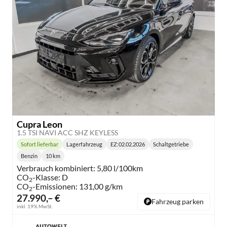
Cupra Leon
1.5 TSI NAVI ACC SHZ KEYLESS
Sofort lieferbar
Lagerfahrzeug
EZ:
02.02.2026
Schaltgetriebe
Lieferzeit:
Getriebe:
Benzin
10 km
Kraftstoff:
Kilometerstand:
Verbrauch kombiniert:
5,80 l/100km
CO
-Klasse:
D
2
CO
-Emissionen:
131,00 g/km
2
27.990,– €
Fahrzeug parken
inkl. 19% MwSt.