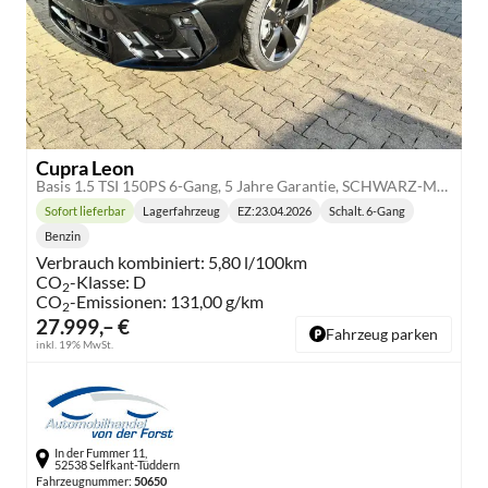
Cupra Leon
Basis 1.5 TSI 150PS 6-Gang, 5 Jahre Garantie, SCHWARZ-METALLIC, AHK SCHWENKBAR, MATRIX-LED, EDGE-PAKET, DYNAMIC-DESIGN, 18" Alufelgen, Voll-LED-Scheinwerfer, 3Z-Climatronic, ACC/Tempomat, Digitales Cockpit, Full Link, Parksensoren v/h, Privacy-Glas
Sofort lieferbar
Lagerfahrzeug
EZ:
23.04.2026
Schalt. 6-Gang
Lieferzeit:
Getriebe:
Benzin
Kraftstoff:
Verbrauch kombiniert:
5,80 l/100km
CO
-Klasse:
D
2
CO
-Emissionen:
131,00 g/km
2
27.999,– €
Fahrzeug parken
inkl. 19% MwSt.
In der Fummer 11,
52538 Selfkant-Tüddern
Fahrzeugnummer:
50650