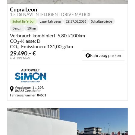
Cupra Leon
1.5 TSI NAVI INTELLIGENT DRIVE MATRIX
Sofort lieferbar
Lagerfahrzeug
EZ:
27.02.2026
Schaltgetriebe
Lieferzeit:
Getriebe:
Benzin
10 km
Kraftstoff:
Kilometerstand:
Verbrauch kombiniert:
5,80 l/100km
CO
-Klasse:
D
2
CO
-Emissionen:
131,00 g/km
2
29.490,– €
Fahrzeug parken
inkl. 19% MwSt.
Augsburger Str. 164,
86368 Gersthofen
Fahrzeugnummer:
84601