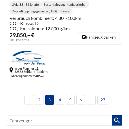
UVL
: 3,5 - 5 Monate
Bestellfahrzeug, konfigurierbar
Lieferzeit:
Doppelkupplungsgetriebe (DSG)
Diesel
Getriebe:
Kraftstoff:
Verbrauch kombiniert:
4,80 l/100km
CO
-Klasse:
D
2
CO
-Emissionen:
127,00 g/km
2
29.850,– €
Fahrzeug parken
inkl. 19% MwSt.
In der Fummer 11,
52538 Selfkant-Tüddern
Fahrzeugnummer:
40526
1
2
3
4
5
6
...
27
Fahrzeugnr.