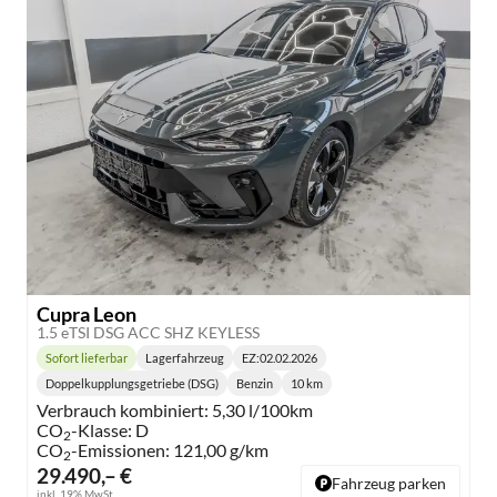
Cupra Leon
1.5 eTSI DSG ACC SHZ KEYLESS
Sofort lieferbar
Lagerfahrzeug
EZ:
02.02.2026
Lieferzeit:
Doppelkupplungsgetriebe (DSG)
Benzin
10 km
Getriebe:
Kraftstoff:
Kilometerstand:
Verbrauch kombiniert:
5,30 l/100km
CO
-Klasse:
D
2
CO
-Emissionen:
121,00 g/km
2
29.490,– €
Fahrzeug parken
inkl. 19% MwSt.