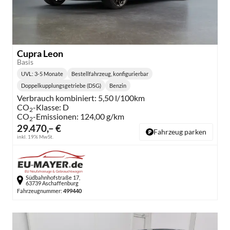
Cupra Leon
Basis
UVL
: 3-5 Monate
Bestellfahrzeug, konfigurierbar
Lieferzeit:
Doppelkupplungsgetriebe (DSG)
Benzin
Getriebe:
Kraftstoff:
Verbrauch kombiniert:
5,50 l/100km
CO
-Klasse:
D
2
CO
-Emissionen:
124,00 g/km
2
29.470,– €
Fahrzeug parken
inkl. 19% MwSt.
Südbahnhofstraße 17,
63739 Aschaffenburg
Fahrzeugnummer:
499440