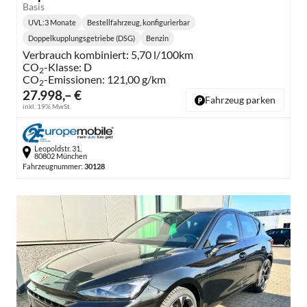
Basis
UVL
:
3 Monate
Bestellfahrzeug, konfigurierbar
Lieferzeit:
Doppelkupplungsgetriebe (DSG)
Benzin
Getriebe:
Kraftstoff:
Verbrauch kombiniert:
5,70 l/100km
CO
-Klasse:
D
2
CO
-Emissionen:
121,00 g/km
2
27.998,– €
Fahrzeug parken
inkl. 19% MwSt.
Leopoldstr. 31,
80802 München
Fahrzeugnummer:
30128