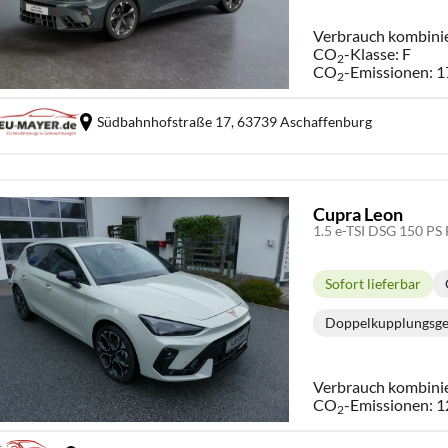
Verbrauch kombini
CO
-Klasse:
F
2
CO
-Emissionen:
1
2
Südbahnhofstraße 17,
63739 Aschaffenburg
Cupra Leon
Sofort lieferbar
Lieferzeit:
Doppelkupplungsge
Get
Verbrauch kombini
CO
-Emissionen:
1
2