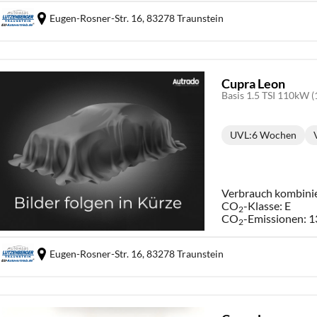
Eugen-Rosner-Str. 16,
83278 Traunstein
Cupra Leon
Basis 1.5 TSI 110kW (
UVL
:
6 Wochen
Lieferzeit:
Verbrauch kombini
CO
-Klasse:
E
2
CO
-Emissionen:
1
2
Eugen-Rosner-Str. 16,
83278 Traunstein