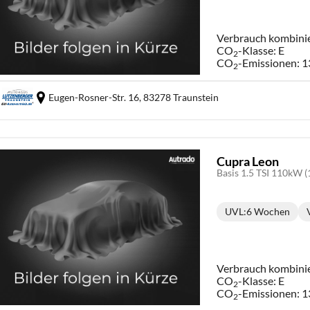
Verbrauch kombini
CO
-Klasse:
E
2
CO
-Emissionen:
1
2
Eugen-Rosner-Str. 16,
83278 Traunstein
Cupra Leon
Basis 1.5 TSI 110kW (
UVL
:
6 Wochen
Lieferzeit:
Verbrauch kombini
CO
-Klasse:
E
2
CO
-Emissionen:
1
2