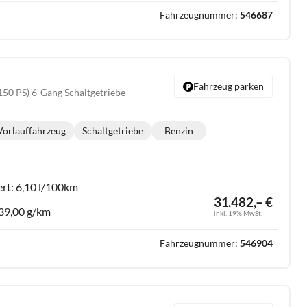
Fahrzeugnummer:
546687
Fahrzeug parken
150 PS) 6-Gang Schaltgetriebe
Vorlauffahrzeug
Schaltgetriebe
Benzin
Getriebe:
Kraftstoff:
ert:
6,10 l/100km
31.482,– €
39,00 g/km
inkl. 19% MwSt.
Fahrzeugnummer:
546904