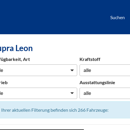
Suchen
börse
pra Leon
htwagen,
hrzeuge,
fügbarkeit, Art
Kraftstoff
en
rieb
Ausstattungslinie
n Ihrer aktuellen Filterung befinden sich
266
Fahrzeuge: