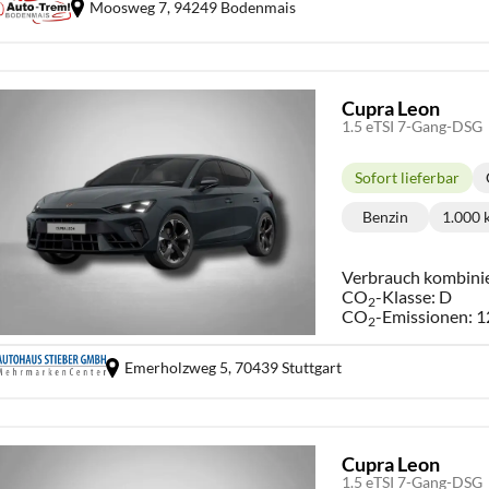
Moosweg 7,
94249 Bodenmais
Cupra Leon
1.5 eTSI 7-Gang-DSG
Sofort lieferbar
Lieferzeit:
Benzin
1.000
Kraftstoff:
Ki
Verbrauch kombini
CO
-Klasse:
D
2
CO
-Emissionen:
1
2
Emerholzweg 5,
70439 Stuttgart
Cupra Leon
1.5 eTSI 7-Gang-DSG