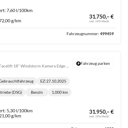
ert:
7,60 l/100km
31.750,– €
72,00 g/km
inkl. 19% MwSt.
Fahrzeugnummer:
499459
Fahrzeug parken
1.5 e-TSI DSG 150 PS Facelift 18" Windstorm Kamera Edge Paket SHZ LHZ Navi via Full Link PDC vo+hi 5JG
Gebrauchtfahrzeug
EZ:
27.10.2025
triebe (DSG)
Benzin
1.000 km
riebe:
Kraftstoff:
Kilometerstand:
ert:
5,30 l/100km
31.950,– €
21,00 g/km
inkl. 19% MwSt.