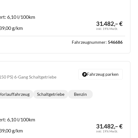
ert:
6,10 l/100km
31.482,– €
39,00 g/km
inkl. 19% MwSt.
Fahrzeugnummer:
546686
Fahrzeug parken
150 PS) 6-Gang Schaltgetriebe
Vorlauffahrzeug
Schaltgetriebe
Benzin
Getriebe:
Kraftstoff:
ert:
6,10 l/100km
31.482,– €
39,00 g/km
inkl. 19% MwSt.