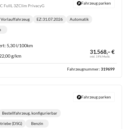
Fahrzeug parken
 FullL 3ZClim PrivacyG
Vorlauffahrzeug
EZ:
31.07.2026
Automatik
Getriebe:
m
lometerstand:
ert:
5,30 l/100km
31.568,– €
22,00 g/km
inkl. 19% MwSt.
Fahrzeugnummer:
319699
Fahrzeug parken
Bestellfahrzeug, konfigurierbar
triebe (DSG)
Benzin
riebe:
Kraftstoff: