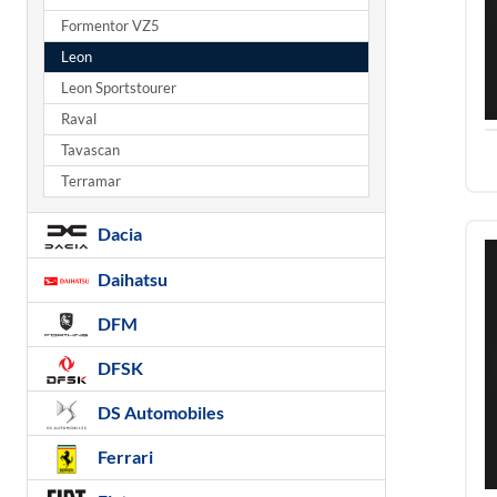
Formentor VZ5
Leon
Leon Sportstourer
Raval
Tavascan
Terramar
Dacia
Daihatsu
DFM
DFSK
DS Automobiles
Ferrari