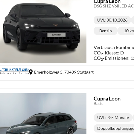
Cupra Leon
DSG SHZ VollLED ACC
UVL
:
30.10.2026
Lieferzeit:
Benzin
10 k
Kraftstoff:
Ki
Verbrauch kombini
CO
-Klasse:
D
2
CO
-Emissionen:
1
2
Emerholzweg 5,
70439 Stuttgart
Cupra Leon
Basis
UVL
: 3-5 Monate
Lieferzeit:
Doppelkupplungsge
Get