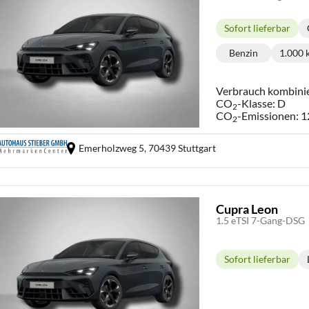
Sofort lieferbar
Lieferzeit:
Benzin
1.000
Kraftstoff:
Ki
Verbrauch kombini
CO
-Klasse:
D
2
CO
-Emissionen:
1
2
Emerholzweg 5,
70439 Stuttgart
Cupra Leon
1.5 eTSI 7-Gang-DSG
Sofort lieferbar
Lieferzeit: