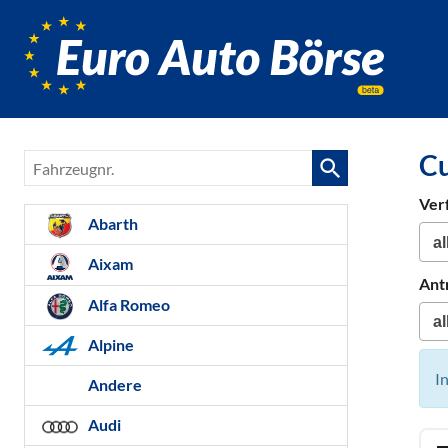
Euro-
Auto-
Börse,
Fahrzeug
für
Cu
Fahrzeugnr.
Gebrauc
Bestellfa
Ver
Neuwag
Abarth
Aixam
Ant
Alfa Romeo
Alpine
I
Andere
Audi