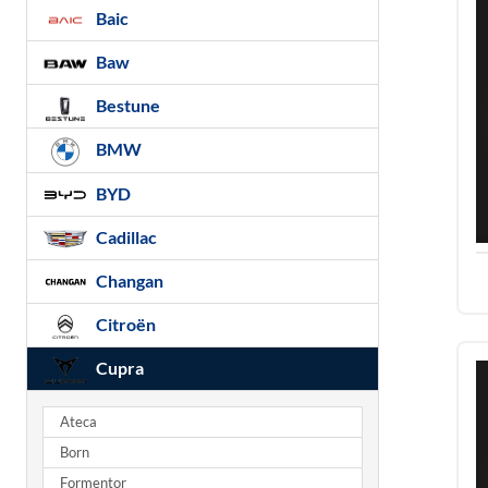
Baic
Baw
Bestune
BMW
BYD
Cadillac
Changan
Citroën
Cupra
Ateca
Born
Formentor