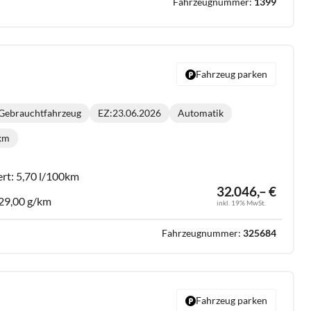
Fahrzeugnummer:
1399
Fahrzeug parken
Gebrauchtfahrzeug
EZ:
23.06.2026
Automatik
Getriebe:
 km
lometerstand:
ert:
5,70 l/100km
32.046,– €
29,00 g/km
inkl. 19% MwSt.
Fahrzeugnummer:
325684
Fahrzeug parken