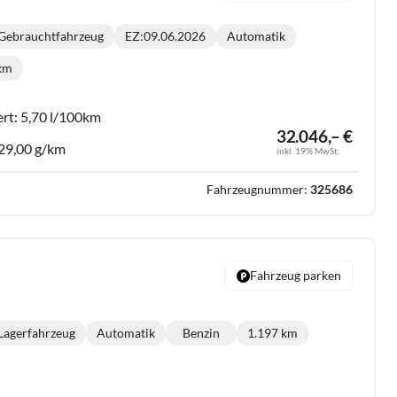
Gebrauchtfahrzeug
EZ:
09.06.2026
Automatik
Getriebe:
 km
lometerstand:
ert:
5,70 l/100km
32.046,– €
29,00 g/km
inkl. 19% MwSt.
Fahrzeugnummer:
325686
Fahrzeug parken
Lagerfahrzeug
Automatik
Benzin
1.197 km
Getriebe:
Kraftstoff:
Kilometerstand: