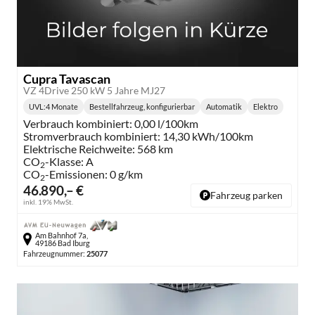
Cupra Tavascan
VZ 4Drive 250 kW 5 Jahre MJ27
UVL
:
4 Monate
Bestellfahrzeug, konfigurierbar
Automatik
Elektro
Lieferzeit:
Getriebe:
Kraftstoff:
Verbrauch kombiniert:
0,00 l/100km
Stromverbrauch kombiniert:
14,30 kWh/100km
Elektrische Reichweite:
568 km
CO
-Klasse:
A
2
CO
-Emissionen:
0 g/km
2
46.890,– €
Fahrzeug parken
inkl. 19% MwSt.
Am Bahnhof 7a,
49186 Bad Iburg
Fahrzeugnummer:
25077