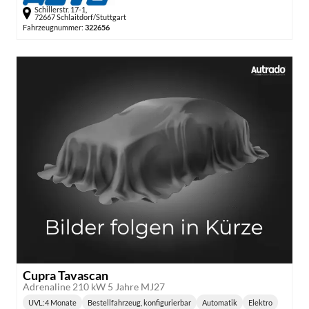
Schillerstr. 17-1,
72667 Schlaitdorf/Stuttgart
Fahrzeugnummer:
322656
Cupra Tavascan
Adrenaline 210 kW 5 Jahre MJ27
UVL
:
4 Monate
Bestellfahrzeug, konfigurierbar
Automatik
Elektro
Lieferzeit:
Getriebe:
Kraftstoff: