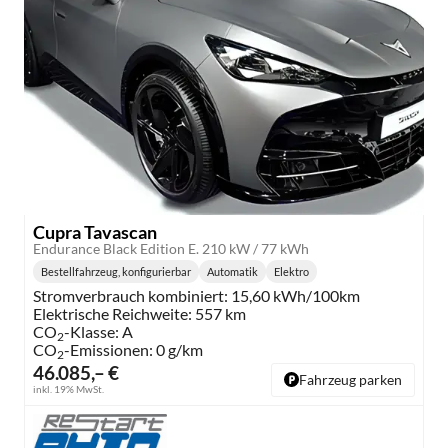
Cupra Tavascan
Endurance Black Edition E. 210 kW / 77 kWh
Bestellfahrzeug, konfigurierbar
Automatik
Elektro
Getriebe:
Kraftstoff:
Stromverbrauch kombiniert:
15,60 kWh/100km
Elektrische Reichweite:
557 km
CO
-Klasse:
A
2
CO
-Emissionen:
0 g/km
2
46.085,– €
Fahrzeug parken
inkl. 19% MwSt.