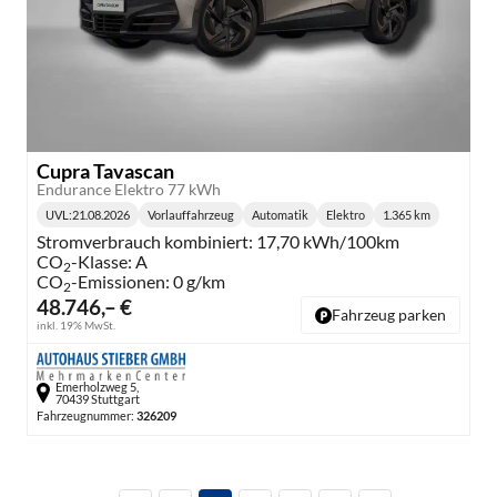
Cupra Tavascan
Endurance Elektro 77 kWh
UVL
:
21.08.2026
Vorlauffahrzeug
Automatik
Elektro
1.365 km
Lieferzeit:
Getriebe:
Kraftstoff:
Kilometerstand:
Stromverbrauch kombiniert:
17,70 kWh/100km
CO
-Klasse:
A
2
CO
-Emissionen:
0 g/km
2
48.746,– €
Fahrzeug parken
inkl. 19% MwSt.
Emerholzweg 5,
70439 Stuttgart
Fahrzeugnummer:
326209