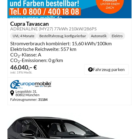
Cupra Tavascan
ADRENALINE (MY27) 77kWh 210kW/286PS
UVL
:
4 Monate
Bestellfahrzeug, konfigurierbar
Automatik
Elektro
Lieferzeit:
Getriebe:
Kraftstoff:
Stromverbrauch kombiniert:
15,60 kWh/100km
Elektrische Reichweite:
557 km
CO
-Klasse:
A
2
CO
-Emissionen:
0 g/km
2
46.040,– €
Fahrzeug parken
inkl. 19% MwSt.
Leopoldstr. 31,
80802 München
Fahrzeugnummer:
31184