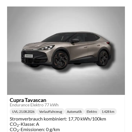
Cupra Tavascan
Endurance Elektro 77 kWh
UVL
:
21.08.2026
Vorlauffahrzeug
Automatik
Elektro
1.428 km
Lieferzeit:
Getriebe:
Kraftstoff:
Kilometerstand:
Stromverbrauch kombiniert:
17,70 kWh/100km
CO
-Klasse:
A
2
CO
-Emissionen:
0 g/km
2