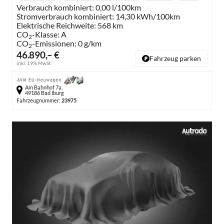
Verbrauch kombiniert:
0,00 l/100km
Stromverbrauch kombiniert:
14,30 kWh/100km
Elektrische Reichweite:
568 km
CO
-Klasse:
A
2
CO
-Emissionen:
0 g/km
2
46.890,– €
Fahrzeug parken
inkl. 19% MwSt.
Am Bahnhof 7a,
49186 Bad Iburg
Fahrzeugnummer:
23975