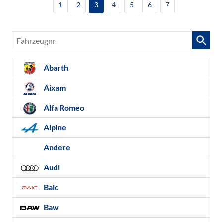
1
2
3
4
5
6
7
Fahrzeugnr.
Abarth
Aixam
Alfa Romeo
Alpine
Andere
Audi
Baic
Baw