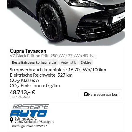
Cupra Tavascan
VZ Black Edition Edit. 250 kW / 77 kWh 4Drive
Bestellfahrzeug, konfigurierbar
Automatik
Elektro
Getriebe:
Kraftstoff:
Stromverbrauch kombiniert:
16,70 kWh/100km
Elektrische Reichweite:
527 km
CO
-Klasse:
A
2
CO
-Emissionen:
0 g/km
2
48.713,– €
Fahrzeug parken
inkl. 19% MwSt.
Schillerstr. 17-1,
72667 Schlaitdorf/Stuttgart
Fahrzeugnummer:
322657