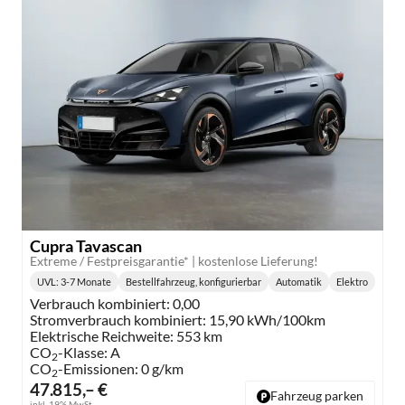
Cupra Tavascan
Extreme / Festpreisgarantie* | kostenlose Lieferung!
UVL
: 3-7 Monate
Bestellfahrzeug, konfigurierbar
Automatik
Elektro
Lieferzeit:
Getriebe:
Kraftstoff:
Verbrauch kombiniert:
0,00
Stromverbrauch kombiniert:
15,90 kWh/100km
Elektrische Reichweite:
553 km
CO
-Klasse:
A
2
CO
-Emissionen:
0 g/km
2
47.815,– €
Fahrzeug parken
inkl. 19% MwSt.