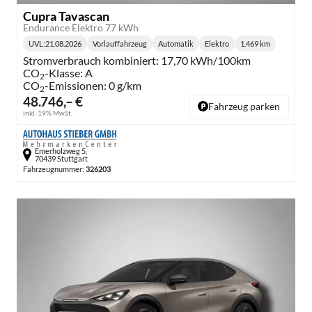
Cupra Tavascan
Endurance Elektro 77 kWh
UVL
:
21.08.2026
Vorlauffahrzeug
Automatik
Elektro
1.469 km
Lieferzeit:
Getriebe:
Kraftstoff:
Kilometerstand:
Stromverbrauch kombiniert:
17,70 kWh/100km
CO
-Klasse:
A
2
CO
-Emissionen:
0 g/km
2
48.746,– €
Fahrzeug parken
inkl. 19% MwSt.
Emerholzweg 5,
70439 Stuttgart
Fahrzeugnummer:
326203