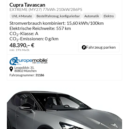
Cupra Tavascan
EXTREME (MY27) 77kWh 210kW/286PS
UVL
:
4 Monate
Bestellfahrzeug, konfigurierbar
Automatik
Elektro
Lieferzeit:
Getriebe:
Kraftstoff:
Stromverbrauch kombiniert:
15,60 kWh/100km
Elektrische Reichweite:
557 km
CO
-Klasse:
A
2
CO
-Emissionen:
0 g/km
2
48.390,– €
Fahrzeug parken
inkl. 19% MwSt.
Leopoldstr. 31,
80802 München
Fahrzeugnummer:
31186