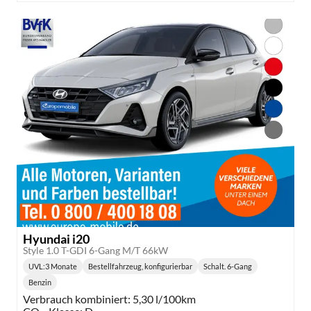
Hyundai i20
Style 1.0 T-GDI 6-Gang M/T 66kW
UVL
:
3 Monate
Bestellfahrzeug, konfigurierbar
Schalt. 6-Gang
Lieferzeit:
Getriebe:
Benzin
Kraftstoff:
Verbrauch kombiniert:
5,30 l/100km