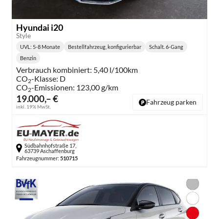
Hyundai i20
Style
UVL
: 5-8 Monate
Bestellfahrzeug, konfigurierbar
Schalt. 6-Gang
Lieferzeit:
Getriebe:
Benzin
Kraftstoff:
Verbrauch kombiniert:
5,40 l/100km
CO
-Klasse:
D
2
CO
-Emissionen:
123,00 g/km
2
19.000,– €
Fahrzeug parken
inkl. 19% MwSt.
Südbahnhofstraße 17,
63739 Aschaffenburg
Fahrzeugnummer:
510715