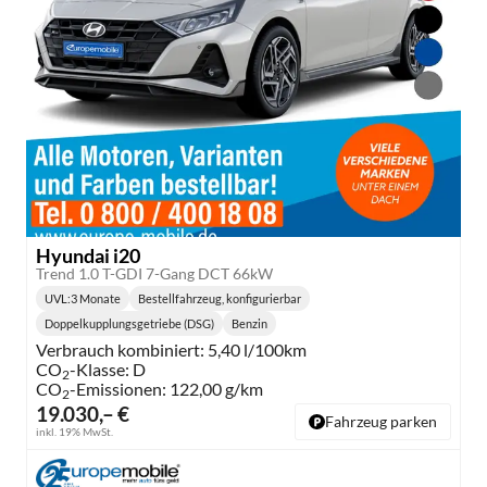
Hyundai i20
Trend 1.0 T-GDI 7-Gang DCT 66kW
UVL
:
3 Monate
Bestellfahrzeug, konfigurierbar
Lieferzeit:
Doppelkupplungsgetriebe (DSG)
Benzin
Getriebe:
Kraftstoff:
Verbrauch kombiniert:
5,40 l/100km
CO
-Klasse:
D
2
CO
-Emissionen:
122,00 g/km
2
19.030,– €
Fahrzeug parken
inkl. 19% MwSt.