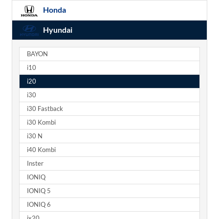
Honda
Hyundai
BAYON
i10
i20
i30
i30 Fastback
i30 Kombi
i30 N
i40 Kombi
Inster
IONIQ
IONIQ 5
IONIQ 6
ix20