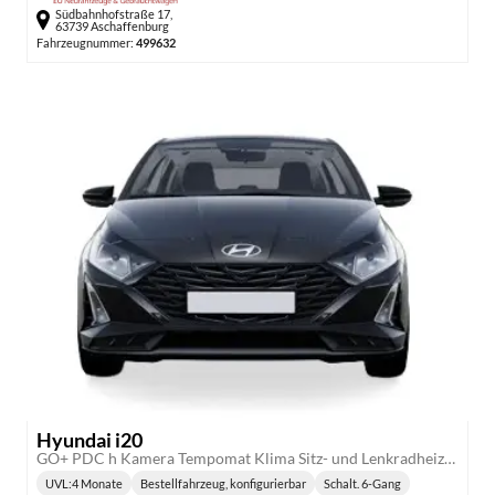
Südbahnhofstraße 17,
63739 Aschaffenburg
Fahrzeugnummer:
499632
Hyundai i20
GO+ PDC h Kamera Tempomat Klima Sitz- und Lenkradheizung Scheibenbremsen v+h
UVL
:
4 Monate
Bestellfahrzeug, konfigurierbar
Schalt. 6-Gang
Lieferzeit:
Getriebe: