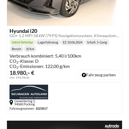
Hyundai i20
GO+ 1.2 MPI 58 kW (79 PS) Navigationssystem, Klimaautomatik, Rückfahrkamera, DAB, Apple CarPlay, Android Auto, Sitzheizung, Lenkradheizung, Spurassistent, Tempolimit-Assistent, 16"-Leichtmetallfelgen, Virtual Cockpit, uvm.
Sofort lieferbar
Lagerfahrzeug
EZ:
10.06.2024
Schalt. 5-Gang
Lieferzeit:
Getriebe:
Benzin
10 km
Kraftstoff:
Kilometerstand:
Verbrauch kombiniert:
5,40 l/100km
CO
-Klasse:
D
2
CO
-Emissionen:
122,00 g/km
2
18.980,– €
Fahrzeug parken
inkl. 19% MwSt.
Gewerbering 2,
94060 Pocking
Fahrzeugnummer:
1025817