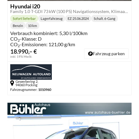
Hyundai i20
Family 1.0 T-GDI 73 kW (100 PS) Navigationssystem, Klimaautomatik, Sitzheizung, Lenkradheizung, Radio mit DAB, Apple CarPlay & Android Auto, Rückfahrkamera, Einparkhilfe hinten, Lichtsensor, Spurassistent, Fernlichtassistent, Verkehrszeichenassistent uvm.
Sofort lieferbar
Lagerfahrzeug
EZ:
25.06.2024
Schalt. 6-Gang
Lieferzeit:
Getriebe:
Benzin
10 km
Kraftstoff:
Kilometerstand:
Verbrauch kombiniert:
5,30 l/100km
CO
-Klasse:
D
2
CO
-Emissionen:
121,00 g/km
2
18.990,– €
Fahrzeug parken
inkl. 19% MwSt.
Gewerbering 2,
94060 Pocking
Fahrzeugnummer:
1010960