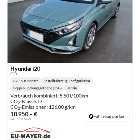
Hyundai i20
GO
UVL
: 5-8 Monate
Bestellfahrzeug, konfigurierbar
Lieferzeit:
Doppelkupplungsgetriebe (DSG)
Benzin
Getriebe:
Kraftstoff:
Verbrauch kombiniert:
5,50 l/100km
CO
-Klasse:
D
2
CO
-Emissionen:
126,00 g/km
2
18.950,– €
Fahrzeug parken
inkl. 19% MwSt.