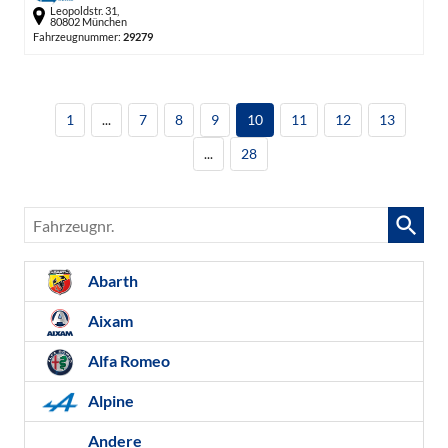
Leopoldstr. 31,
80802 München
Fahrzeugnummer:
29279
1
...
7
8
9
10
11
12
13
...
28
Fahrzeugnr.
Abarth
Aixam
Alfa Romeo
Alpine
Andere