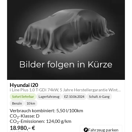
Hyundai i20
i Line Plus 1.0 T-GDi 74kW, 5 Jahre Herstellergarantie Winter-Paket, Lederlenkrad, Digitales Cockpit, 8" Infotainmentsystem, AppleCarPlay&Android Auto, Radio DAB, Rückfahrkamera, Tempomat, 16"-Leichtmetallfelgen, uvm.
Sofort lieferbar
Lagerfahrzeug
EZ:
10.06.2024
Schalt. 6-Gang
Lieferzeit:
Getriebe:
Benzin
10 km
Kraftstoff:
Kilometerstand:
Verbrauch kombiniert:
5,50 l/100km
CO
-Klasse:
D
2
CO
-Emissionen:
124,00 g/km
2
18.980,– €
Fahrzeug parken