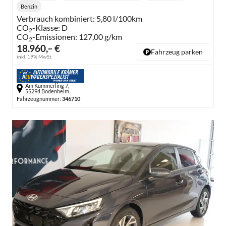
Benzin
Kraftstoff:
Verbrauch kombiniert:
5,80 l/100km
CO
-Klasse:
D
2
CO
-Emissionen:
127,00 g/km
2
18.960,– €
Fahrzeug parken
inkl. 19% MwSt.
Am Kümmerling 7,
55294 Bodenheim
Fahrzeugnummer:
346710