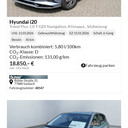
Hyundai i20
Trend Plus 1.0 T-GDI Navigation, Klimaaut., Sitzheizung
UVL
:
11.03.2026
Gebrauchtfahrzeug
EZ:
15.01.2026
Schalt. 6-Gang
Lieferzeit:
Getriebe:
Benzin
45 km
Kraftstoff:
Kilometerstand:
Verbrauch kombiniert:
5,80 l/100km
CO
-Klasse:
D
2
CO
-Emissionen:
131,00 g/km
2
18.850,– €
Fahrzeug parken
inkl. 19% MwSt.
Bühler Straße 25,
77880 Sasbach
Fahrzeugnummer:
48547