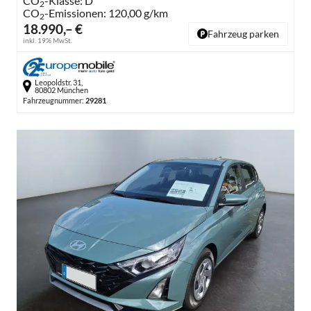
CO
-Klasse:
D
2
CO
-Emissionen:
120,00 g/km
2
18.990,– €
Fahrzeug parken
inkl. 19% MwSt.
Leopoldstr. 31,
80802 München
Fahrzeugnummer:
29281