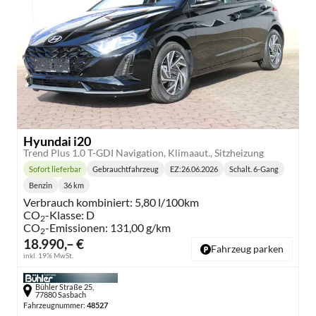
Hyundai i20
Trend Plus 1.0 T-GDI Navigation, Klimaaut., Sitzheizung
Sofort lieferbar
Gebrauchtfahrzeug
EZ:
26.06.2026
Schalt. 6-Gang
Lieferzeit:
Getriebe:
Benzin
36 km
Kraftstoff:
Kilometerstand:
Verbrauch kombiniert:
5,80 l/100km
CO
-Klasse:
D
2
CO
-Emissionen:
131,00 g/km
2
18.990,– €
Fahrzeug parken
inkl. 19% MwSt.
Bühler Straße 25,
77880 Sasbach
Fahrzeugnummer:
48527