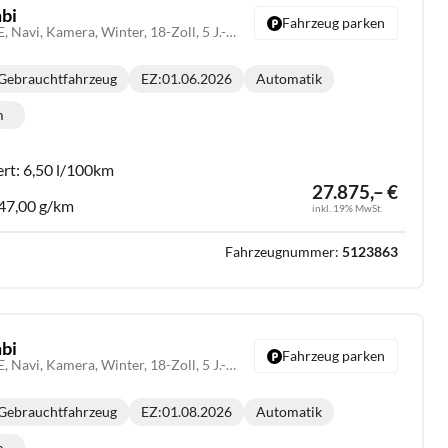
bi
Fahrzeug parken
1.6 T-GDI DCT N-LINE, Navi, Kamera, Winter, 18-Zoll, 5 J.-Garantie
Gebrauchtfahrzeug
EZ:
01.06.2026
Automatik
Getriebe:
m
lometerstand:
ert:
6,50 l/100km
27.875,– €
47,00 g/km
inkl. 19% MwSt.
Fahrzeugnummer:
5123863
bi
Fahrzeug parken
1.6 T-GDI DCT N-LINE, Navi, Kamera, Winter, 18-Zoll, 5 J.-Garantie
Gebrauchtfahrzeug
EZ:
01.08.2026
Automatik
Getriebe:
m