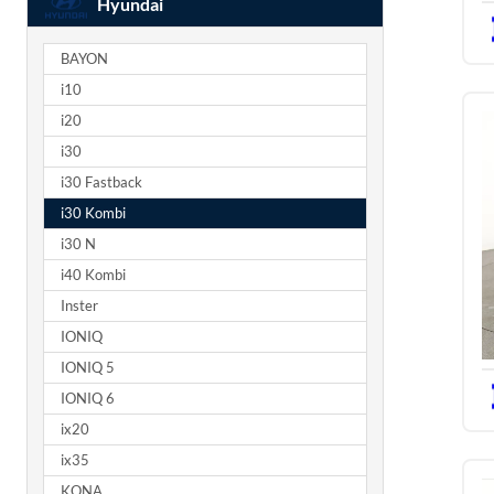
Hyundai
BAYON
i10
i20
i30
i30 Fastback
i30 Kombi
i30 N
i40 Kombi
Inster
IONIQ
IONIQ 5
IONIQ 6
ix20
ix35
KONA