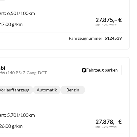
ert:
6,50 l/100km
27.875,– €
47,00 g/km
inkl. 19% MwSt.
Fahrzeugnummer:
5124539
bi
Fahrzeug parken
3kW (140 PS) 7-Gang-DCT
Vorlauffahrzeug
Automatik
Benzin
Getriebe:
Kraftstoff:
ert:
5,70 l/100km
27.878,– €
26,00 g/km
inkl. 19% MwSt.