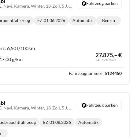
bi
Fahrzeug parken
1.6 T-GDI DCT N-LINE, Navi, Kamera, Winter, 18-Zoll, 5 J.-Garantie
rauchtfahrzeug
EZ:
01.06.2026
Automatik
Benzin
Getriebe:
Kraftstoff:
:
ert:
6,50 l/100km
27.875,– €
47,00 g/km
inkl. 19% MwSt.
Fahrzeugnummer:
5124450
bi
Fahrzeug parken
1.6 T-GDI DCT N-LINE, Navi, Kamera, Winter, 18-Zoll, 5 J.-Garantie
Gebrauchtfahrzeug
EZ:
01.08.2026
Automatik
Getriebe:
m
lometerstand: