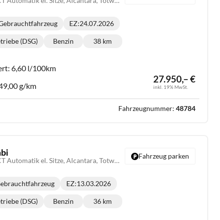
N Line X 1.6 T-GDI DCT Automatik el. Sitze, Alcantara, Totwinkelwarner
Gebrauchtfahrzeug
EZ:
24.07.2026
triebe (DSG)
Benzin
38 km
riebe:
Kraftstoff:
Kilometerstand:
ert:
6,60 l/100km
27.950,– €
49,00 g/km
inkl. 19% MwSt.
Fahrzeugnummer:
48784
bi
Fahrzeug parken
N Line X 1.6 T-GDI DCT Automatik el. Sitze, Alcantara, Totwinkelwarner
ebrauchtfahrzeug
EZ:
13.03.2026
triebe (DSG)
Benzin
36 km
riebe:
Kraftstoff:
Kilometerstand: