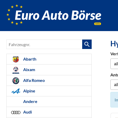
Euro-
Auto-
Börse,
Fahrzeug
für
Hy
Fahrzeugnr.
Gebrauc
Bestellfa
Ver
Neuwag
Abarth
Aixam
Ant
Alfa Romeo
Alpine
I
Andere
Audi