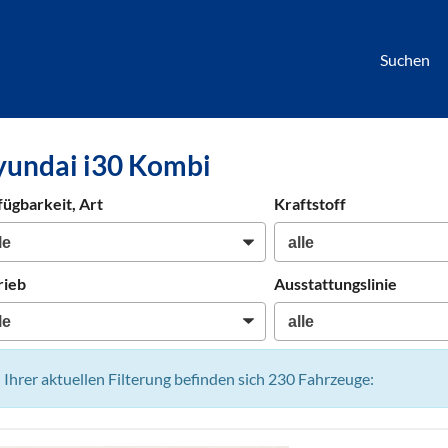
Suchen
börse
undai i30 Kombi
htwagen,
hrzeuge,
fügbarkeit, Art
Kraftstoff
en
rieb
Ausstattungslinie
n Ihrer aktuellen Filterung befinden sich
230
Fahrzeuge: