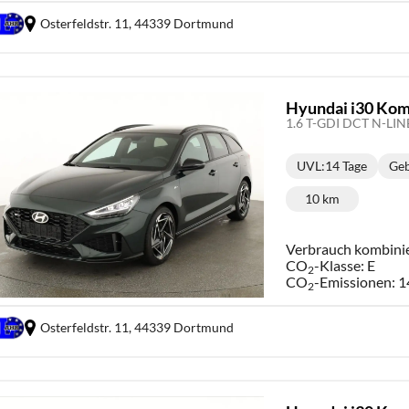
Osterfeldstr. 11,
44339 Dortmund
Hyundai i30 Kom
UVL
:
14 Tage
Geb
Lieferzeit:
10 km
Kilometerstand
Verbrauch kombini
CO
-Klasse:
E
2
CO
-Emissionen:
1
2
Osterfeldstr. 11,
44339 Dortmund