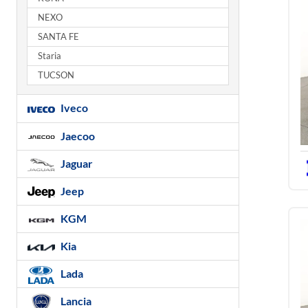
NEXO
SANTA FE
Staria
TUCSON
Iveco
Jaecoo
Jaguar
Jeep
KGM
Kia
Lada
Lancia