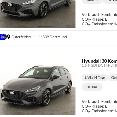
Kraftstoff:
Ki
Verbrauch kombini
CO
-Klasse:
E
2
CO
-Emissionen:
1
2
Osterfeldstr. 11,
44339 Dortmund
Hyundai i30 Kom
UVL
:
14 Tage
Geb
Lieferzeit:
10 km
Kilometerstand
Verbrauch kombini
CO
-Klasse:
E
2
CO
-Emissionen:
1
2