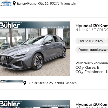
Eugen-Rosner-Str. 16,
83278 Traunstein
Hyundai i30 Kom
UVL
:
20.08.2026
Lieferzeit:
Doppelkupplungsge
Get
Verbrauch kombini
CO
-Klasse:
E
2
CO
-Emissionen:
1
2
Bühler Straße 25,
77880 Sasbach
Hyundai i30 Kom