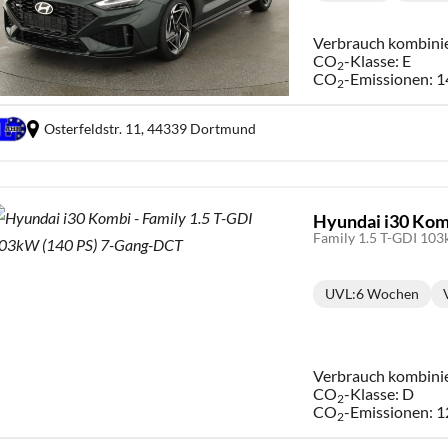
Verbrauch kombini
CO
-Klasse:
E
2
CO
-Emissionen:
1
2
Osterfeldstr. 11,
44339 Dortmund
Hyundai i30 Kom
Family 1.5 T-GDI 10
UVL
:
6 Wochen
Lieferzeit:
Verbrauch kombini
CO
-Klasse:
D
2
CO
-Emissionen:
1
2