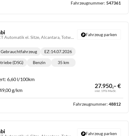
Fahrzeugnummer:
547361
bi
Fahrzeug parken
N Line X 1.6 T-GDI DCT Automatik el. Sitze, Alcantara, Totwinkelwarner
Gebrauchtfahrzeug
EZ:
14.07.2026
triebe (DSG)
Benzin
35 km
riebe:
Kraftstoff:
Kilometerstand:
ert:
6,60 l/100km
27.950,– €
49,00 g/km
inkl. 19% MwSt.
Fahrzeugnummer:
48812
bi
Fahrzeug parken