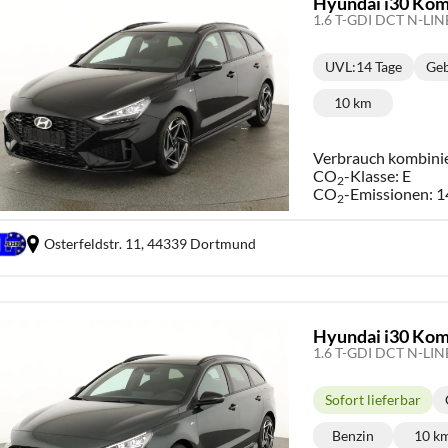
Hyundai i30 Kom
UVL
:
14 Tage
Geb
Lieferzeit:
10 km
Kilometerstand
Verbrauch kombini
CO
-Klasse:
E
2
CO
-Emissionen:
1
2
Osterfeldstr. 11,
44339 Dortmund
Hyundai i30 Kom
Sofort lieferbar
Lieferzeit:
Benzin
10 k
Kraftstoff:
Ki