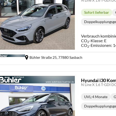
Sofort lieferbar
Lieferzeit:
Doppelkupplungsge
Get
Verbrauch kombini
CO
-Klasse:
E
2
CO
-Emissionen:
1
2
Bühler Straße 25,
77880 Sasbach
Hyundai i30 Kom
UVL
:
4 Monate
G
Lieferzeit:
Doppelkupplungsge
Get