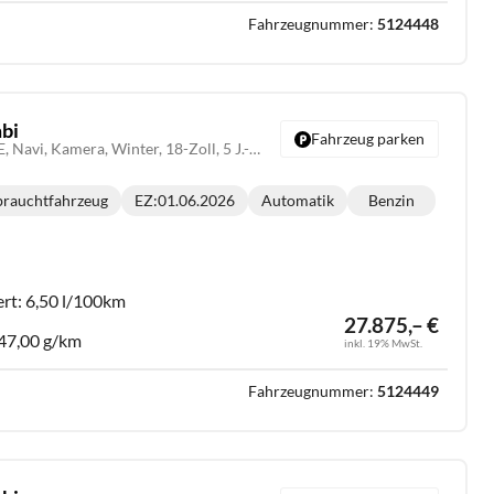
Fahrzeugnummer:
5124448
bi
Fahrzeug parken
1.6 T-GDI DCT N-LINE, Navi, Kamera, Winter, 18-Zoll, 5 J.-Garantie
rauchtfahrzeug
EZ:
01.06.2026
Automatik
Benzin
Getriebe:
Kraftstoff:
:
ert:
6,50 l/100km
27.875,– €
47,00 g/km
inkl. 19% MwSt.
Fahrzeugnummer:
5124449