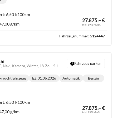
lometerstand:
ert:
6,50 l/100km
27.875,– €
47,00 g/km
inkl. 19% MwSt.
Fahrzeugnummer:
5124447
bi
Fahrzeug parken
1.6 T-GDI DCT N-LINE, Navi, Kamera, Winter, 18-Zoll, 5 J.-Garantie
rauchtfahrzeug
EZ:
01.06.2026
Automatik
Benzin
Getriebe:
Kraftstoff:
:
ert:
6,50 l/100km
27.875,– €
47,00 g/km
inkl. 19% MwSt.