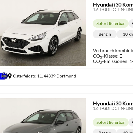
Hyundai i30 Kom
Sofort lieferbar
Lieferzeit:
Benzin
10 k
Kraftstoff:
Ki
Verbrauch kombini
CO
-Klasse:
E
2
CO
-Emissionen:
1
2
Osterfeldstr. 11,
44339 Dortmund
Hyundai i30 Kom
Sofort lieferbar
Lieferzeit:
Benzin
10 k