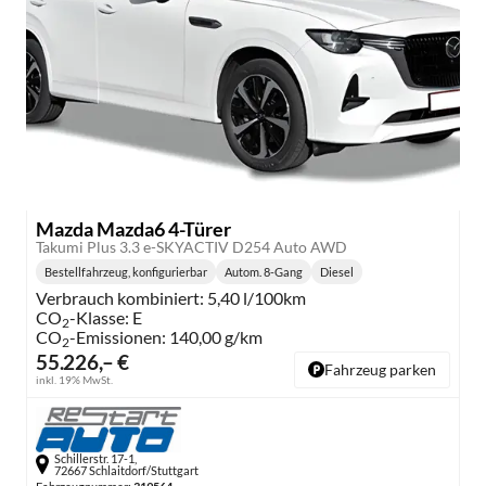
Mazda Mazda6 4-Türer
Takumi Plus 3.3 e-SKYACTIV D254 Auto AWD
Bestellfahrzeug, konfigurierbar
Autom. 8-Gang
Diesel
Getriebe:
Kraftstoff:
Verbrauch kombiniert:
5,40 l/100km
CO
-Klasse:
E
2
CO
-Emissionen:
140,00 g/km
2
55.226,– €
Fahrzeug parken
inkl. 19% MwSt.
Schillerstr. 17-1,
72667 Schlaitdorf/Stuttgart