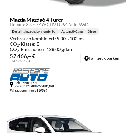
Mazda Mazda6 4-Türer
Homura 3.3 e-SKYACTIV D254 Auto AWD
Bestellfahrzeug, konfigurierbar
Autom. 8-Gang
Diesel
Getriebe:
Kraftstoff:
Verbrauch kombiniert:
5,30 l/100km
CO
-Klasse:
E
2
CO
-Emissionen:
138,00 g/km
2
52.466,– €
Fahrzeug parken
inkl. 19% MwSt.
Schillerstr. 17-1,
72667 Schlaitdorf/Stuttgart
Fahrzeugnummer:
319569