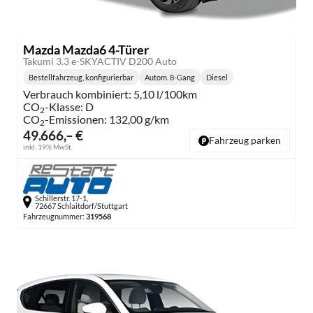
Mazda Mazda6 4-Türer
Takumi 3.3 e-SKYACTIV D200 Auto
Bestellfahrzeug, konfigurierbar
Autom. 8-Gang
Diesel
Getriebe:
Kraftstoff:
Verbrauch kombiniert:
5,10 l/100km
CO
-Klasse:
D
2
CO
-Emissionen:
132,00 g/km
2
49.666,– €
Fahrzeug parken
inkl. 19% MwSt.
Schillerstr. 17-1,
72667 Schlaitdorf/Stuttgart
Fahrzeugnummer:
319568