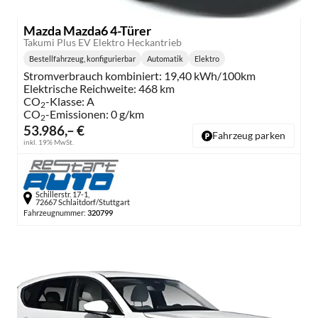
Mazda Mazda6 4-Türer
Takumi Plus EV Elektro Heckantrieb
Bestellfahrzeug, konfigurierbar
Automatik
Elektro
Getriebe:
Kraftstoff:
Stromverbrauch kombiniert:
19,40 kWh/100km
Elektrische Reichweite:
468 km
CO
-Klasse:
A
2
CO
-Emissionen:
0 g/km
2
53.986,– €
Fahrzeug parken
inkl. 19% MwSt.
Schillerstr. 17-1,
72667 Schlaitdorf/Stuttgart
Fahrzeugnummer:
320799