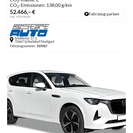
2
CO
-Emissionen:
138,00 g/km
2
52.466,– €
Fahrzeug parken
inkl. 19% MwSt.
Schillerstr. 17-1,
72667 Schlaitdorf/Stuttgart
Fahrzeugnummer:
319567