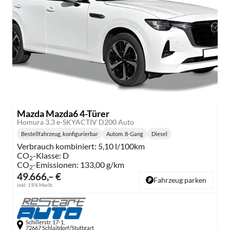
Mazda Mazda6 4-Türer
Homura 3.3 e-SKYACTIV D200 Auto
Bestellfahrzeug, konfigurierbar
Autom. 8-Gang
Diesel
Getriebe:
Kraftstoff:
Verbrauch kombiniert:
5,10 l/100km
CO
-Klasse:
D
2
CO
-Emissionen:
133,00 g/km
2
49.666,– €
Fahrzeug parken
inkl. 19% MwSt.
Schillerstr. 17-1,
72667 Schlaitdorf/Stuttgart