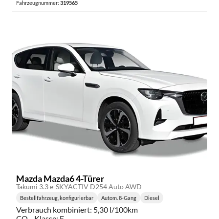
Fahrzeugnummer:
319565
Mazda Mazda6 4-Türer
Takumi 3.3 e-SKYACTIV D254 Auto AWD
Bestellfahrzeug, konfigurierbar
Autom. 8-Gang
Diesel
Getriebe:
Kraftstoff:
Verbrauch kombiniert:
5,30 l/100km
CO
-Klasse:
E