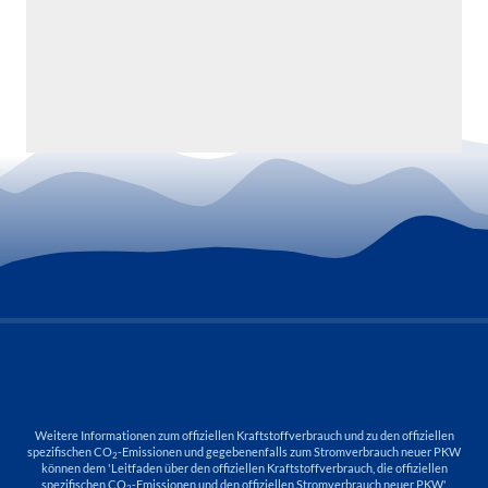
Weitere Informationen zum offiziellen Kraftstoffverbrauch und zu den offiziellen
spezifischen CO
-Emissionen und gegebenenfalls zum Stromverbrauch neuer PKW
2
können dem 'Leitfaden über den offiziellen Kraftstoffverbrauch, die offiziellen
spezifischen CO
-Emissionen und den offiziellen Stromverbrauch neuer PKW'
2