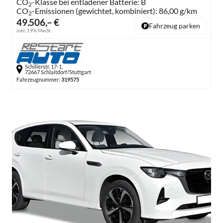
CO
-Klasse bei entladener Batterie:
B
2
CO
-Emissionen (gewichtet, kombiniert):
86,00 g/km
2
49.506,– €
Fahrzeug parken
inkl. 19% MwSt.
Schillerstr. 17-1,
72667 Schlaitdorf/Stuttgart
Fahrzeugnummer:
319575