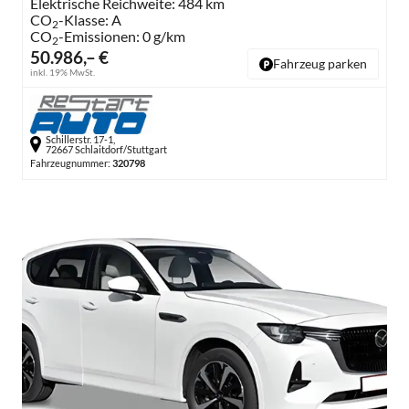
Elektrische Reichweite:
484 km
CO
-Klasse:
A
2
CO
-Emissionen:
0 g/km
2
50.986,– €
Fahrzeug parken
inkl. 19% MwSt.
Schillerstr. 17-1,
72667 Schlaitdorf/Stuttgart
Fahrzeugnummer:
320798