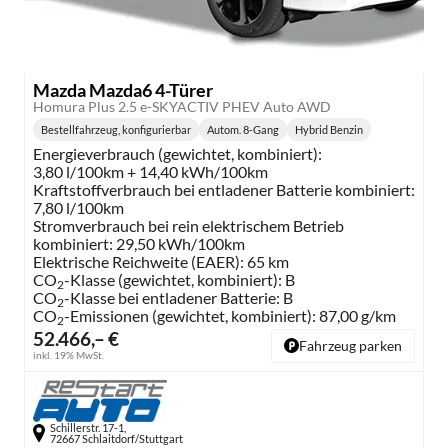
Mazda Mazda6 4-Türer
Homura Plus 2.5 e-SKYACTIV PHEV Auto AWD
Bestellfahrzeug, konfigurierbar
Autom. 8-Gang
Hybrid Benzin
Getriebe:
Kraftstoff:
Energieverbrauch (gewichtet, kombiniert):
3,80 l/100km + 14,40 kWh/100km
Kraftstoffverbrauch bei entladener Batterie kombiniert:
7,80 l/100km
Stromverbrauch bei rein elektrischem Betrieb
kombiniert:
29,50 kWh/100km
Elektrische Reichweite (EAER):
65 km
CO
-Klasse (gewichtet, kombiniert):
B
2
CO
-Klasse bei entladener Batterie:
B
2
CO
-Emissionen (gewichtet, kombiniert):
87,00 g/km
2
52.466,– €
Fahrzeug parken
inkl. 19% MwSt.
Schillerstr. 17-1,
72667 Schlaitdorf/Stuttgart