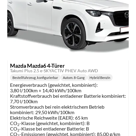
Mazda Mazda6 4-Türer
Takumi Plus 2.5 e-SKYACTIV PHEV Auto AWD
Bestellfahrzeug, konfigurierbar
Autom. 8-Gang
Hybrid Benzin
Getriebe:
Kraftstoff:
Energieverbrauch (gewichtet, kombiniert):
3,80 l/100km + 14,40 kWh/100km
Kraftstoffverbrauch bei entladener Batterie kombiniert:
7,70 l/100km
Stromverbrauch bei rein elektrischem Betrieb
kombiniert:
29,50 kWh/100km
Elektrische Reichweite (EAER):
65 km
CO
-Klasse (gewichtet, kombiniert):
B
2
CO
-Klasse bei entladener Batterie:
B
2
CO
-Emissionen (gewichtet, kombiniert):
85,00 g/km
2