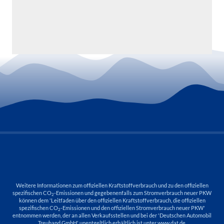
Weitere Informationen zum offiziellen Kraftstoffverbrauch und zu den offiziellen
spezifischen CO
-Emissionen und gegebenenfalls zum Stromverbrauch neuer PKW
2
können dem 'Leitfaden über den offiziellen Kraftstoffverbrauch, die offiziellen
spezifischen CO
-Emissionen und den offiziellen Stromverbrauch neuer PKW'
2
entnommen werden, der an allen Verkaufsstellen und bei der 'Deutschen Automobil
Treuhand GmbH' unentgeltlich erhältlich ist unter www.dat.de.