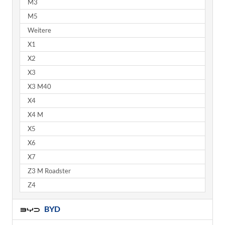
M3
M5
Weitere
X1
X2
X3
X3 M40
X4
X4 M
X5
X6
X7
Z3 M Roadster
Z4
BYD