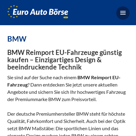
Euro-
Auto-
Börse,
Fahrzeugbörse
BMW
für
Gebrauchtwagen,
BMW Reimport EU-Fahrzeuge günstig
Bestellfahrzeuge,
kaufen – Einzigartiges Design &
beeindruckende Technik
Neuwagen
Sie sind auf der Suche nach einem
BMW Reimport EU-
Fahrzeug
? Dann entdecken Sie jetzt unsere aktuellen
Angebote und sichern Sie sich Ihr hochwertiges Fahrzeug
der Premiummarke BMW zum Preisvorteil.
Der deutsche Premiumhersteller BMW steht für höchste
Qualität, Fahrkomfort und Sicherheit. Auch bei der Optik
setzt BMW Maßstäbe: Die sportlichen Linien und das
elegante Design machen jeden BMW zu einem echten