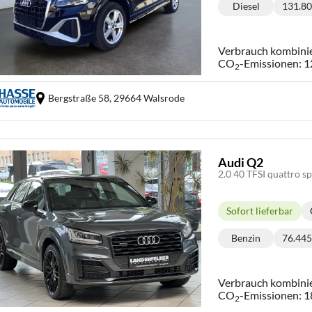
Diesel
131.8
Kraftstoff:
K
Verbrauch kombini
CO
-Emissionen:
1
2
Bergstraße 58,
29664 Walsrode
Audi Q2
2.0 40 TFSI quattro s
Sofort lieferbar
Lieferzeit:
Benzin
76.44
Kraftstoff:
K
Verbrauch kombini
CO
-Emissionen:
1
2