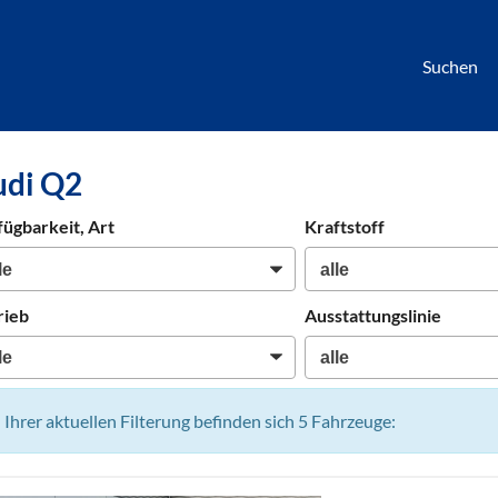
Suchen
börse
udi Q2
htwagen,
hrzeuge,
fügbarkeit, Art
Kraftstoff
en
rieb
Ausstattungslinie
n Ihrer aktuellen Filterung befinden sich
5
Fahrzeuge: