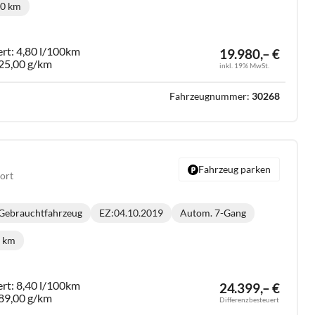
00 km
ilometerstand:
ert:
4,80 l/100km
19.980,– €
25,00 g/km
inkl. 19% MwSt.
Fahrzeugnummer:
30268
Fahrzeug parken
port
Gebrauchtfahrzeug
EZ:
04.10.2019
Autom. 7-Gang
Getriebe:
5 km
ilometerstand:
ert:
8,40 l/100km
24.399,– €
89,00 g/km
Differenzbesteuert