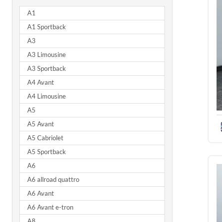
A1
A1 Sportback
A3
A3 Limousine
A3 Sportback
A4 Avant
A4 Limousine
A5
A5 Avant
A5 Cabriolet
A5 Sportback
A6
A6 allroad quattro
A6 Avant
A6 Avant e-tron
A8