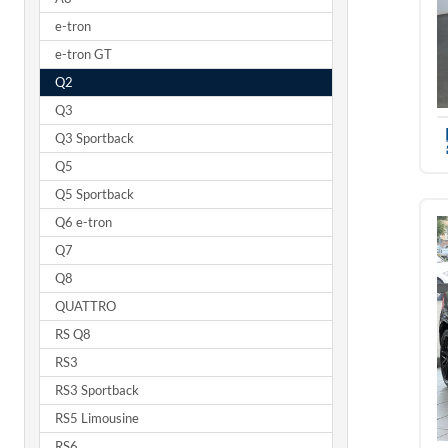
e-tron
e-tron GT
Q2
Q3
Q3 Sportback
Q5
Q5 Sportback
Q6 e-tron
Q7
Q8
QUATTRO
RS Q8
RS3
RS3 Sportback
RS5 Limousine
RS6