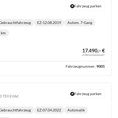
Fahrzeug parken
Gebrauchtfahrzeug
EZ:
12.08.2019
Autom. 7-Gang
Getriebe:
8 km
ilometerstand:
17.490,– €
Differenzbesteuert
Fahrzeugnummer:
9005
Fahrzeug parken
.0 TDI EU6d
Gebrauchtfahrzeug
EZ:
07.04.2022
Automatik
Getriebe: