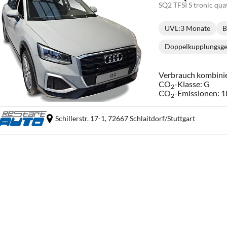
SQ2 TFSI S tronic qua
UVL
:
3 Monate
B
Lieferzeit:
Doppelkupplungsge
Get
Verbrauch kombini
CO
-Klasse:
G
2
CO
-Emissionen:
1
2
Schillerstr. 17-1,
72667 Schlaitdorf/Stuttgart