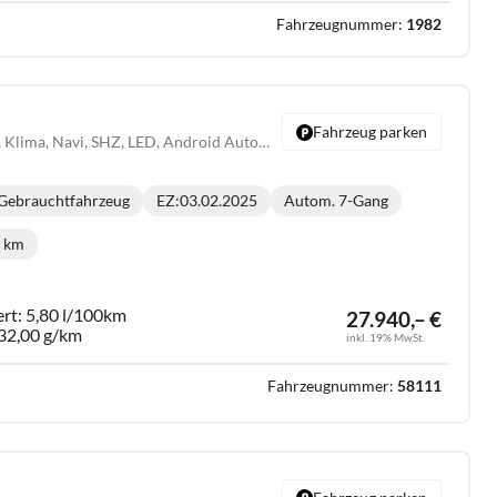
Fahrzeugnummer:
1982
Fahrzeug parken
35 1.5 TFSI, advanced, Klima, Navi, SHZ, LED, Android Auto, Apple CarPlay, 7 Gang DSG
Gebrauchtfahrzeug
EZ:
03.02.2025
Autom. 7-Gang
Getriebe:
5 km
ilometerstand:
ert:
5,80 l/100km
27.940,– €
32,00 g/km
inkl. 19% MwSt.
Fahrzeugnummer:
58111