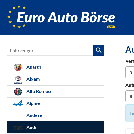
Euro-
Auto-
Börse,
Fahrzeug
für
A
Fahrzeugnr.
Gebrauc
Bestellfa
Ver
Neuwag
Abarth
Aixam
Ant
Alfa Romeo
Alpine
I
Andere
Audi