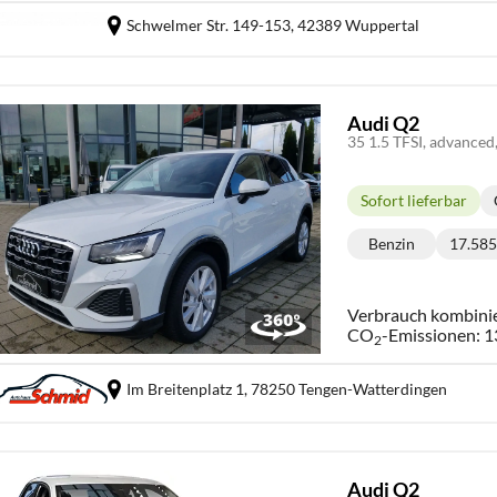
Schwelmer Str. 149-153,
42389 Wuppertal
Audi Q2
Sofort lieferbar
Lieferzeit:
Benzin
17.58
Kraftstoff:
K
Verbrauch kombini
CO
-Emissionen:
1
2
Im Breitenplatz 1,
78250 Tengen-Watterdingen
Audi Q2