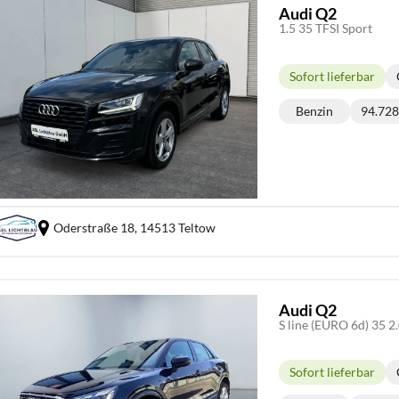
Audi Q2
1.5 35 TFSI Sport
Sofort lieferbar
Lieferzeit:
Benzin
94.72
Kraftstoff:
K
Oderstraße 18,
14513 Teltow
Audi Q2
S line (EURO 6d) 35 2
Sofort lieferbar
Lieferzeit: