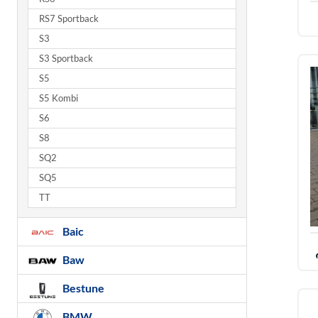
RS7 Sportback
S3
S3 Sportback
S5
S5 Kombi
S6
S8
SQ2
SQ5
TT
Baic
Baw
Bestune
BMW