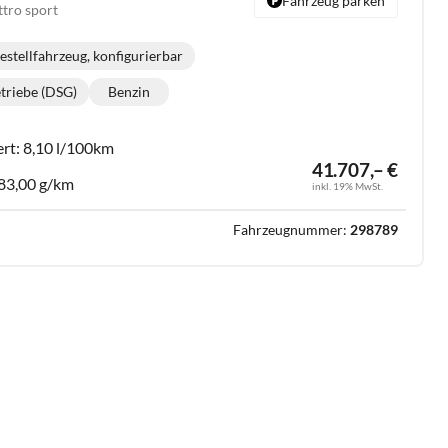
Fahrzeug parken
ttro sport
estellfahrzeug, konfigurierbar
triebe (DSG)
Benzin
riebe:
Kraftstoff:
ert:
8,10 l/100km
41.707,– €
83,00 g/km
inkl. 19% MwSt.
Fahrzeugnummer:
298789