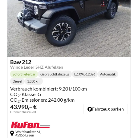
Baw 212
Winde Leder SHZ Alufelgen
Sofort lieferbar
Gebrauchtfahrzeug
EZ:
09.06.2026
Automatik
Lieferzeit:
Getriebe:
Diesel
1.850 km
Kraftstoff:
Kilometerstand:
Verbrauch kombiniert:
9,20 l/100km
CO
-Klasse:
G
2
CO
-Emissionen:
242,00 g/km
2
43.990,– €
Fahrzeug parken
Differenzbesteuert
Wolfsbankstr. 61,
45355 Essen