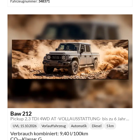
Fahrzeugnummer:
348371
Baw 212
Pickup 2.3 TDI 4WD AT -VOLLAUSSTATTUNG- bis zu 6 Jahre Garantie
UVL
:
15.10.2026
Vorlauffahrzeug
Automatik
Diesel
5 km
Lieferzeit:
Getriebe:
Kraftstoff:
Kilometerstand:
Verbrauch kombiniert:
9,40 l/100km
CO
-Klasse:
G