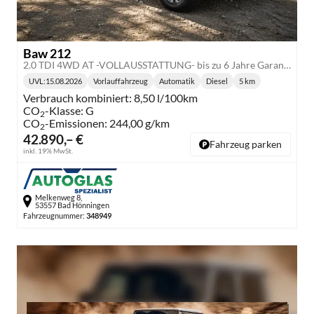
Baw 212
2.0 TDI 4WD AT -VOLLAUSSTATTUNG- bis zu 6 Jahre Garantie
UVL
:
15.08.2026
Vorlauffahrzeug
Automatik
Diesel
5 km
Lieferzeit:
Getriebe:
Kraftstoff:
Kilometerstand:
Verbrauch kombiniert:
8,50 l/100km
CO
-Klasse:
G
2
CO
-Emissionen:
244,00 g/km
2
42.890,– €
Fahrzeug parken
inkl. 19% MwSt.
Melkenweg 8,
53557 Bad Hönningen
Fahrzeugnummer:
348949