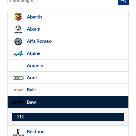
Abarth
Aixam
Alfa Romeo
Alpine
Andere
Audi
Baic
Baw
212
Bestune