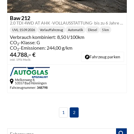
Baw 212
2.0 TDI 4WD AT AHK -VOLLAUSSTATTUNG- bis zu 6 Jahre Garantie
UVL
:
15.09.2026
Vorlauffahrzeug
Automatik
Diesel
5 km
Lieferzeit:
Getriebe:
Kraftstoff:
Kilometerstand:
Verbrauch kombiniert:
8,50 l/100km
CO
-Klasse:
G
2
CO
-Emissionen:
244,00 g/km
2
44.788,– €
Fahrzeug parken
inkl. 19% MwSt.
Melkenweg 8,
53557 Bad Hönningen
Fahrzeugnummer:
348798
1
2
Fahrzeugnr.