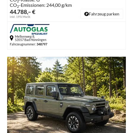
2
CO
-Emissionen:
244,00 g/km
2
44.788,– €
Fahrzeug parken
inkl. 19% MwSt.
Melkenweg 8,
53557 Bad Hönningen
Fahrzeugnummer:
348797