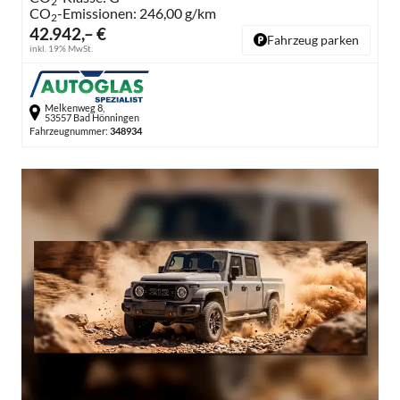
2
CO
-Emissionen:
246,00 g/km
2
42.942,– €
Fahrzeug parken
inkl. 19% MwSt.
Melkenweg 8,
53557 Bad Hönningen
Fahrzeugnummer:
348934