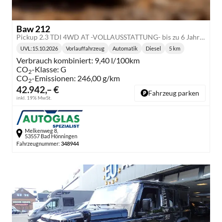
Baw 212
Pickup 2.3 TDI 4WD AT -VOLLAUSSTATTUNG- bis zu 6 Jahre Garantie
UVL
:
15.10.2026
Vorlauffahrzeug
Automatik
Diesel
5 km
Lieferzeit:
Getriebe:
Kraftstoff:
Kilometerstand:
Verbrauch kombiniert:
9,40 l/100km
CO
-Klasse:
G
2
CO
-Emissionen:
246,00 g/km
2
42.942,– €
Fahrzeug parken
inkl. 19% MwSt.
Melkenweg 8,
53557 Bad Hönningen
Fahrzeugnummer:
348944