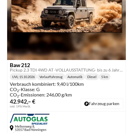
Baw 212
Pickup 2.3 TDI 4WD AT -VOLLAUSSTATTUNG- bis zu 6 Jahre Garantie
UVL
:
15.10.2026
Vorlauffahrzeug
Automatik
Diesel
5 km
Lieferzeit:
Getriebe:
Kraftstoff:
Kilometerstand:
Verbrauch kombiniert:
9,40 l/100km
CO
-Klasse:
G
2
CO
-Emissionen:
246,00 g/km
2
42.942,– €
Fahrzeug parken
inkl. 19% MwSt.
Melkenweg 8,
53557 Bad Hönningen