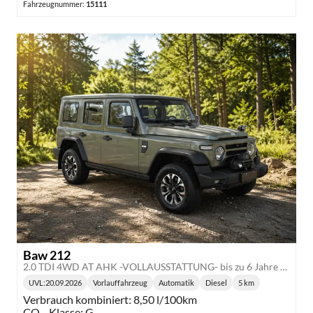
Fahrzeugnummer:
15111
Baw 212
2.0 TDI 4WD AT AHK -VOLLAUSSTATTUNG- bis zu 6 Jahre Garantie
UVL
:
20.09.2026
Vorlauffahrzeug
Automatik
Diesel
5 km
Lieferzeit:
Getriebe:
Kraftstoff:
Kilometerstand:
Verbrauch kombiniert:
8,50 l/100km
CO
-Klasse:
G