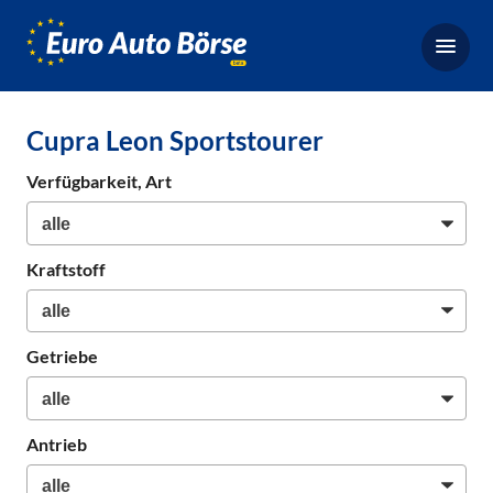
Euro-
Auto-
Börse,
Fahrzeugbörse
Cupra Leon Sportstourer
für
Gebrauchtwagen,
Verfügbarkeit, Art
Bestellfahrzeuge,
Neuwagen
Kraftstoff
Getriebe
Antrieb