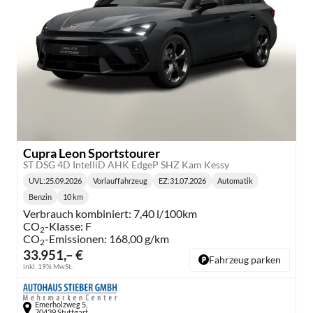
Cupra Leon Sportstourer
ST DSG 4D IntelliD AHK EdgeP SHZ Kam Kessy
UVL
:
25.09.2026
Vorlauffahrzeug
EZ:
31.07.2026
Automatik
Lieferzeit:
Getriebe:
Benzin
10 km
Kraftstoff:
Kilometerstand:
Verbrauch kombiniert:
7,40 l/100km
CO
-Klasse:
F
2
CO
-Emissionen:
168,00 g/km
2
33.951,– €
Fahrzeug parken
inkl. 19% MwSt.
Emerholzweg 5,
70439 Stuttgart