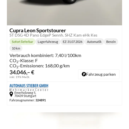
Cupra Leon Sportstourer
ST DSG 4D Pano EdgeP Sennh. SHZ Kam eHk Kes
Sofort lieferbar
Lagerfahrzeug
EZ:
31.07.2026
Automatik
Benzin
Lieferzeit:
Getriebe:
Kraftstoff:
10 km
Kilometerstand:
Verbrauch kombiniert:
7,40 l/100km
CO
-Klasse:
F
2
CO
-Emissionen:
168,00 g/km
2
34.046,– €
Fahrzeug parken
inkl. 19% MwSt.
Emerholzweg 5,
70439 Stuttgart
Fahrzeugnummer:
324891