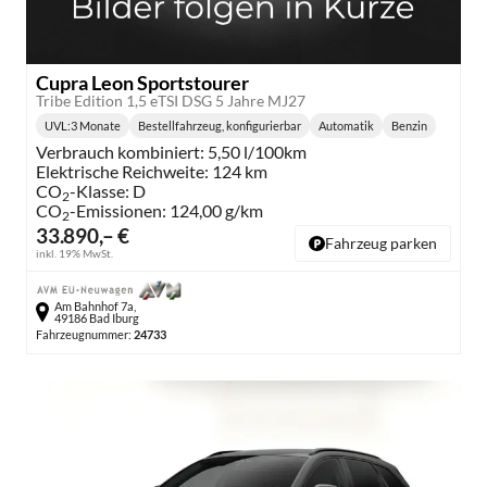
Cupra Leon Sportstourer
Tribe Edition 1,5 eTSI DSG 5 Jahre MJ27
UVL
:
3 Monate
Bestellfahrzeug, konfigurierbar
Automatik
Benzin
Lieferzeit:
Getriebe:
Kraftstoff:
Verbrauch kombiniert:
5,50 l/100km
Elektrische Reichweite:
124 km
CO
-Klasse:
D
2
CO
-Emissionen:
124,00 g/km
2
33.890,– €
Fahrzeug parken
inkl. 19% MwSt.
Am Bahnhof 7a,
49186 Bad Iburg
Fahrzeugnummer:
24733