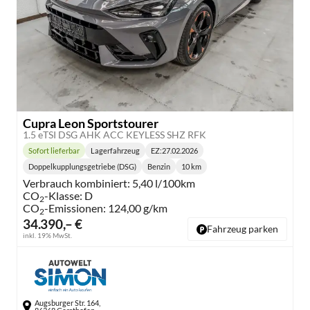
Cupra Leon Sportstourer
1.5 eTSI DSG AHK ACC KEYLESS SHZ RFK
Sofort lieferbar
Lagerfahrzeug
EZ:
27.02.2026
Lieferzeit:
Doppelkupplungsgetriebe (DSG)
Benzin
10 km
Getriebe:
Kraftstoff:
Kilometerstand:
Verbrauch kombiniert:
5,40 l/100km
CO
-Klasse:
D
2
CO
-Emissionen:
124,00 g/km
2
34.390,– €
Fahrzeug parken
inkl. 19% MwSt.
Augsburger Str. 164,