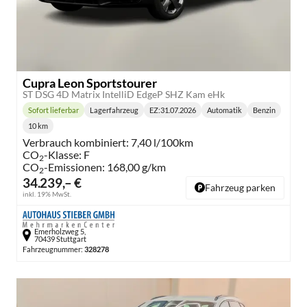
Cupra Leon Sportstourer
ST DSG 4D Matrix IntelliD EdgeP SHZ Kam eHk
Sofort lieferbar
Lagerfahrzeug
EZ:
31.07.2026
Automatik
Benzin
Lieferzeit:
Getriebe:
Kraftstoff:
10 km
Kilometerstand:
Verbrauch kombiniert:
7,40 l/100km
CO
-Klasse:
F
2
CO
-Emissionen:
168,00 g/km
2
34.239,– €
Fahrzeug parken
inkl. 19% MwSt.
Emerholzweg 5,
70439 Stuttgart
Fahrzeugnummer:
328278