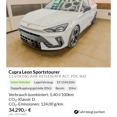
Cupra Leon Sportstourer
1.5 eTSI DSG AHK KEYLESS RFK ACC PDC SHZ
Sofort lieferbar
Lagerfahrzeug
EZ:
13.04.2026
Lieferzeit:
Doppelkupplungsgetriebe (DSG)
Benzin
10 km
Getriebe:
Kraftstoff:
Kilometerstand:
Verbrauch kombiniert:
5,40 l/100km
CO
-Klasse:
D
2
CO
-Emissionen:
124,00 g/km
2
34.290,– €
Fahrzeug parken
inkl. 19% MwSt.