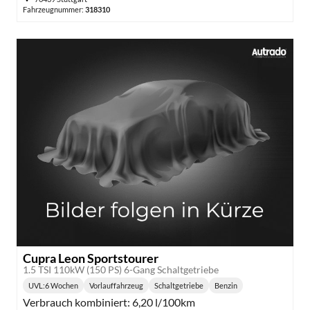
Fahrzeugnummer:
318310
Cupra Leon Sportstourer
1.5 TSI 110kW (150 PS) 6-Gang Schaltgetriebe
UVL
:
6 Wochen
Vorlauffahrzeug
Schaltgetriebe
Benzin
Lieferzeit:
Getriebe:
Kraftstoff:
Verbrauch kombiniert:
6,20 l/100km