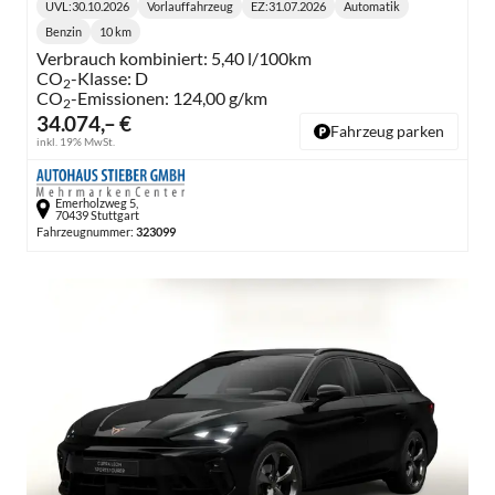
UVL
:
30.10.2026
Vorlauffahrzeug
EZ:
31.07.2026
Automatik
Lieferzeit:
Getriebe:
Benzin
10 km
Kraftstoff:
Kilometerstand:
Verbrauch kombiniert:
5,40 l/100km
CO
-Klasse:
D
2
CO
-Emissionen:
124,00 g/km
2
34.074,– €
Fahrzeug parken
inkl. 19% MwSt.
Emerholzweg 5,
70439 Stuttgart
Fahrzeugnummer:
323099