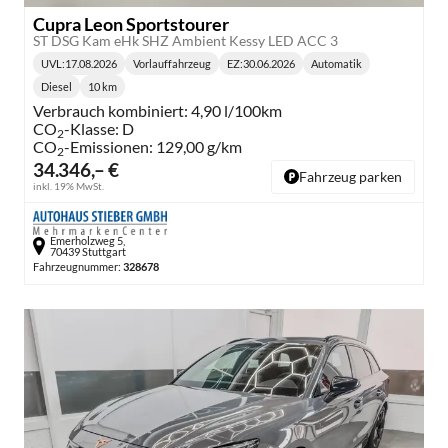
Cupra Leon Sportstourer
ST DSG Kam eHk SHZ Ambient Kessy LED ACC 3
UVL
:
17.08.2026
Vorlauffahrzeug
EZ:
30.06.2026
Automatik
Lieferzeit:
Getriebe:
Diesel
10 km
Kraftstoff:
Kilometerstand:
Verbrauch kombiniert:
4,90 l/100km
CO
-Klasse:
D
2
CO
-Emissionen:
129,00 g/km
2
34.346,– €
Fahrzeug parken
inkl. 19% MwSt.
Emerholzweg 5,
70439 Stuttgart
Fahrzeugnummer:
328678