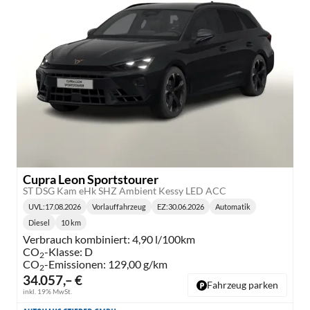
Cupra Leon Sportstourer
ST DSG Kam eHk SHZ Ambient Kessy LED ACC
UVL
:
17.08.2026
Vorlauffahrzeug
EZ:
30.06.2026
Automatik
Lieferzeit:
Getriebe:
Diesel
10 km
Kraftstoff:
Kilometerstand:
Verbrauch kombiniert:
4,90 l/100km
CO
-Klasse:
D
2
CO
-Emissionen:
129,00 g/km
2
34.057,– €
Fahrzeug parken
inkl. 19% MwSt.