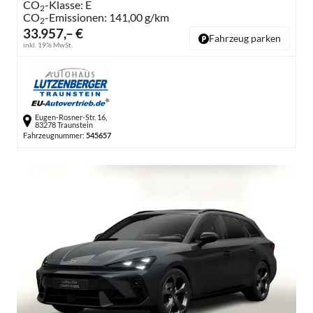
CO
-Klasse:
E
2
CO
-Emissionen:
141,00 g/km
2
33.957,– €
Fahrzeug parken
inkl. 19% MwSt.
Eugen-Rosner-Str. 16,
83278 Traunstein
Fahrzeugnummer:
545657