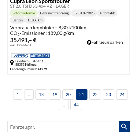
Cupra Leon Sportstourer
ST 2,0 TSI DSG 4x4 VZ - LAGER
Sofort lieferbar
Gebrauchtfahrzeug
EZ:
01.07.2025
Automatik
Lieferzeit:
Getriebe:
Benzin
13.800 km
Kraftstoff:
Kilometerstand:
Verbrauch kombiniert:
8,30 l/100km
CO
-Emissionen:
189,00 g/km
2
35.491,– €
Fahrzeug parken
inkl. 19% MwSt.
Friedrich-List-Str. 1,
88353 Kißlegg
Fahrzeugnummer:
41279
1
...
18
19
20
21
22
23
24
...
44
Fahrzeugnr.