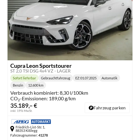
Cupra Leon Sportstourer
ST 2,0 TSI DSG 4x4 VZ - LAGER
Sofort lieferbar
Gebrauchtfahrzeug
EZ:
01.07.2025
Automatik
Lieferzeit:
Getriebe:
Benzin
12.600 km
Kraftstoff:
Kilometerstand:
Verbrauch kombiniert:
8,30 l/100km
CO
-Emissionen:
189,00 g/km
2
35.189,– €
Fahrzeug parken
inkl. 19% MwSt.
Friedrich-List-Str. 1,
88353 Kißlegg
Fahrzeugnummer:
41278