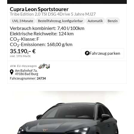
Cupra Leon Sportstourer
Tribe Edition 2,0 TSI DSG 4Drive 5 Jahre MJ27
UVL
:
3 Monate
Bestellfahrzeug, konfigurierbar
Automatik
Benzin
Lieferzeit:
Getriebe:
Kraftstoff:
Verbrauch kombiniert:
7,40 l/100km
Elektrische Reichweite:
124 km
CO
-Klasse:
F
2
CO
-Emissionen:
168,00 g/km
2
35.190,– €
Fahrzeug parken
inkl. 19% MwSt.
Am Bahnhof 7a,
49186 Bad Iburg
Fahrzeugnummer:
24734