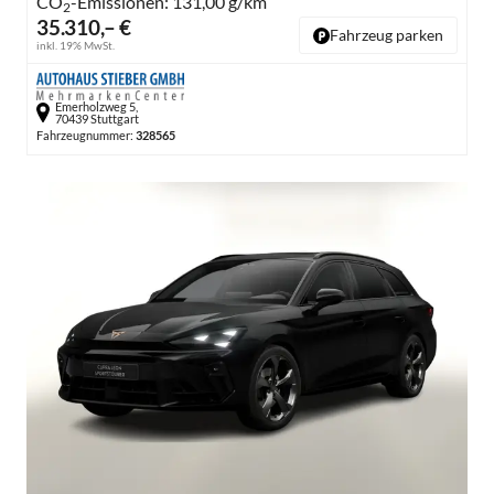
CO
-Emissionen:
131,00 g/km
2
35.310,– €
Fahrzeug parken
inkl. 19% MwSt.
Emerholzweg 5,
70439 Stuttgart
Fahrzeugnummer:
328565