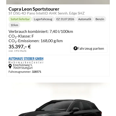
Cupra Leon Sportstourer
ST DSG 4D Pano IntelliD AHK Sennh. Edge SHZ
Sofort lieferbar
Lagerfahrzeug
EZ:
31.07.2026
Automatik
Benzin
Lieferzeit:
Getriebe:
Kraftstoff:
10 km
Kilometerstand:
Verbrauch kombiniert:
7,40 l/100km
CO
-Klasse:
F
2
CO
-Emissionen:
168,00 g/km
2
35.397,– €
Fahrzeug parken
inkl. 19% MwSt.
Emerholzweg 5,
70439 Stuttgart
Fahrzeugnummer:
328571