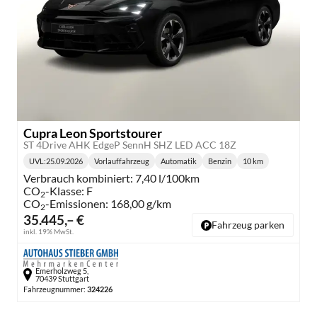
Cupra Leon Sportstourer
ST 4Drive AHK EdgeP SennH SHZ LED ACC 18Z
UVL
:
25.09.2026
Vorlauffahrzeug
Automatik
Benzin
10 km
Lieferzeit:
Getriebe:
Kraftstoff:
Kilometerstand:
Verbrauch kombiniert:
7,40 l/100km
CO
-Klasse:
F
2
CO
-Emissionen:
168,00 g/km
2
35.445,– €
Fahrzeug parken
inkl. 19% MwSt.
Emerholzweg 5,
70439 Stuttgart
Fahrzeugnummer:
324226