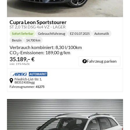
Cupra Leon Sportstourer
ST 2,0 TSI DSG 4x4 VZ - LAGER
Sofort lieferbar
Gebrauchtfahrzeug
EZ:
01.07.2025
Automatik
Lieferzeit:
Getriebe:
Benzin
14.700 km
Kraftstoff:
Kilometerstand:
Verbrauch kombiniert:
8,30 l/100km
CO
-Emissionen:
189,00 g/km
2
35.189,– €
Fahrzeug parken
inkl. 19% MwSt.
Friedrich-List-Str. 1,
88353 Kißlegg
Fahrzeugnummer:
41275