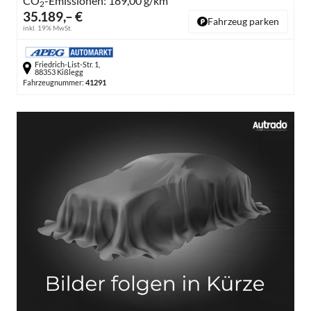
CO
-Emissionen:
189,00 g/km
2
35.189,– €
Fahrzeug parken
inkl. 19% MwSt.
Friedrich-List-Str. 1,
88353 Kißlegg
Fahrzeugnummer:
41291