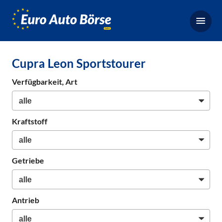
Euro-
Auto-
Börse,
Fahrzeugbörse
Cupra Leon Sportstourer
für
Gebrauchtwagen,
Verfügbarkeit, Art
Bestellfahrzeuge,
Neuwagen
Kraftstoff
Getriebe
Antrieb