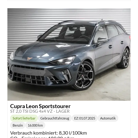
Cupra Leon Sportstourer
ST 2,0 TSI DSG 4x4 VZ - LAGER
Sofort lieferbar
Gebrauchtfahrzeug
EZ:
01.07.2025
Automatik
Lieferzeit:
Getriebe:
Benzin
16.000 km
Kraftstoff:
Kilometerstand:
Verbrauch kombiniert:
8,30 l/100km