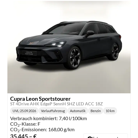
Cupra Leon Sportstourer
ST 4Drive AHK EdgeP SennH SHZ LED ACC 18Z
UVL
:
25.09.2026
Vorlauffahrzeug
Automatik
Benzin
10 km
Lieferzeit:
Getriebe:
Kraftstoff:
Kilometerstand:
Verbrauch kombiniert:
7,40 l/100km
CO
-Klasse:
F
2
CO
-Emissionen:
168,00 g/km
2
35.445,– €