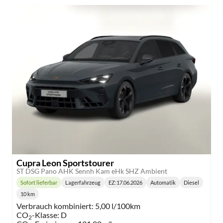
Cupra Leon Sportstourer
ST DSG Pano AHK Sennh Kam eHk SHZ Ambient
Sofort lieferbar
Lagerfahrzeug
EZ:
17.06.2026
Automatik
Diesel
Lieferzeit:
Getriebe:
Kraftstoff:
10 km
Kilometerstand:
Verbrauch kombiniert:
5,00 l/100km
CO
-Klasse:
D
2