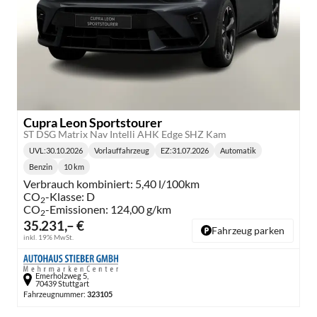
Cupra Leon Sportstourer
ST DSG Matrix Nav Intelli AHK Edge SHZ Kam
UVL
:
30.10.2026
Vorlauffahrzeug
EZ:
31.07.2026
Automatik
Lieferzeit:
Getriebe:
Benzin
10 km
Kraftstoff:
Kilometerstand:
Verbrauch kombiniert:
5,40 l/100km
CO
-Klasse:
D
2
CO
-Emissionen:
124,00 g/km
2
35.231,– €
Fahrzeug parken
inkl. 19% MwSt.
Emerholzweg 5,
70439 Stuttgart
Fahrzeugnummer:
323105