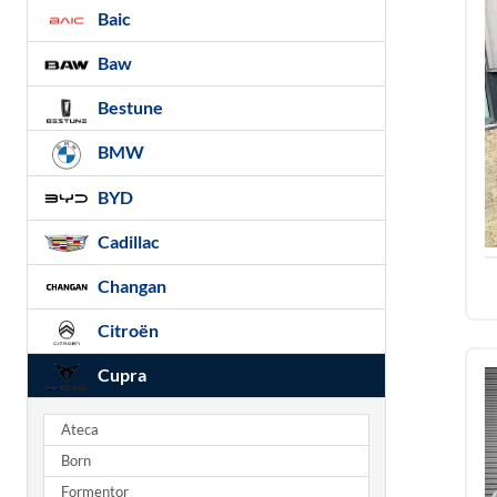
Baic
Baw
Bestune
BMW
BYD
Cadillac
Changan
Citroën
Cupra
Ateca
Born
Formentor