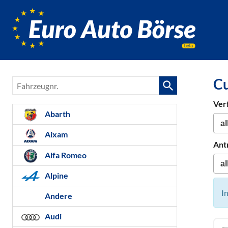
Euro-
Auto-
Börse,
Fahrzeug
für
Cu
Fahrzeugnr.
Gebrauc
Bestellfa
Ver
Neuwag
Abarth
Aixam
Ant
Alfa Romeo
Alpine
I
Andere
Audi