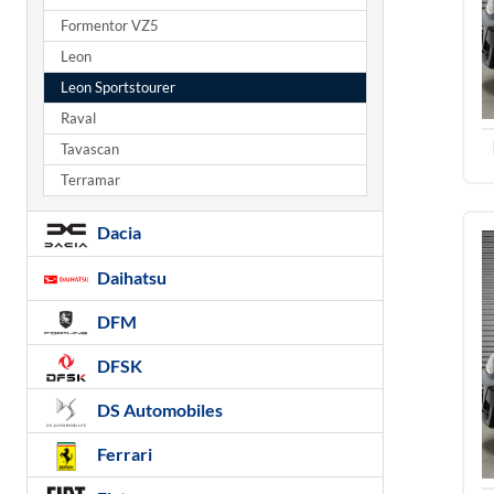
Formentor VZ5
Leon
Leon Sportstourer
Raval
Tavascan
Terramar
Dacia
Daihatsu
DFM
DFSK
DS Automobiles
Ferrari