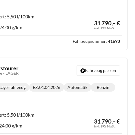
:
ert:
5,50 l/100km
31.790,– €
24,00 g/km
inkl. 19% MwSt.
Fahrzeugnummer:
41693
tstourer
Fahrzeug parken
bi - LAGER
Lagerfahrzeug
EZ:
01.04.2026
Automatik
Benzin
Getriebe:
Kraftstoff:
:
ert:
5,50 l/100km
31.790,– €
24,00 g/km
inkl. 19% MwSt.