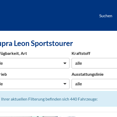
Suchen
börse
pra Leon Sportstourer
htwagen,
hrzeuge,
fügbarkeit, Art
Kraftstoff
en
rieb
Ausstattungslinie
n Ihrer aktuellen Filterung befinden sich
440
Fahrzeuge: