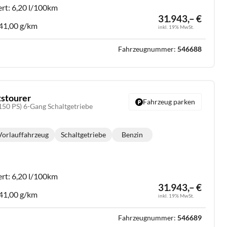
ert:
6,20 l/100km
31.943,– €
41,00 g/km
inkl. 19% MwSt.
Fahrzeugnummer:
546688
tstourer
Fahrzeug parken
150 PS) 6-Gang Schaltgetriebe
Vorlauffahrzeug
Schaltgetriebe
Benzin
Getriebe:
Kraftstoff:
ert:
6,20 l/100km
31.943,– €
41,00 g/km
inkl. 19% MwSt.
Fahrzeugnummer:
546689