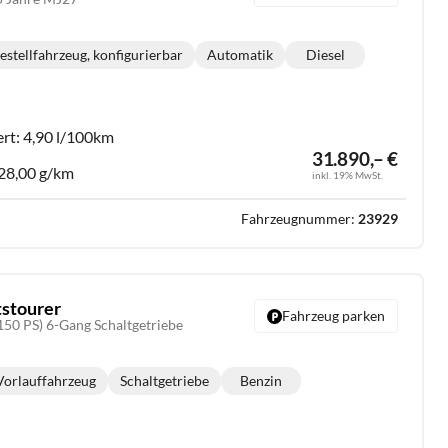
estellfahrzeug, konfigurierbar
Automatik
Diesel
Getriebe:
Kraftstoff:
ert:
4,90 l/100km
31.890,– €
28,00 g/km
inkl. 19% MwSt.
Fahrzeugnummer:
23929
tstourer
Fahrzeug parken
150 PS) 6-Gang Schaltgetriebe
Vorlauffahrzeug
Schaltgetriebe
Benzin
Getriebe:
Kraftstoff: