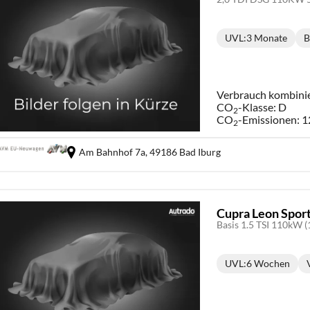
UVL
:
3 Monate
B
Lieferzeit:
Verbrauch kombini
CO
-Klasse:
D
2
CO
-Emissionen:
1
2
Am Bahnhof 7a,
49186 Bad Iburg
Cupra Leon Spor
Basis 1.5 TSI 110kW (
UVL
:
6 Wochen
Lieferzeit: