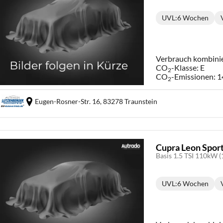
UVL
:
6 Wochen
Lieferzeit:
Verbrauch kombini
CO
-Klasse:
E
2
CO
-Emissionen:
1
2
Eugen-Rosner-Str. 16,
83278 Traunstein
Cupra Leon Spor
Basis 1.5 TSI 110kW (
UVL
:
6 Wochen
Lieferzeit: