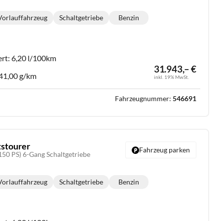
Vorlauffahrzeug
Schaltgetriebe
Benzin
Getriebe:
Kraftstoff:
ert:
6,20 l/100km
31.943,– €
41,00 g/km
inkl. 19% MwSt.
Fahrzeugnummer:
546691
tstourer
Fahrzeug parken
150 PS) 6-Gang Schaltgetriebe
Vorlauffahrzeug
Schaltgetriebe
Benzin
Getriebe:
Kraftstoff: