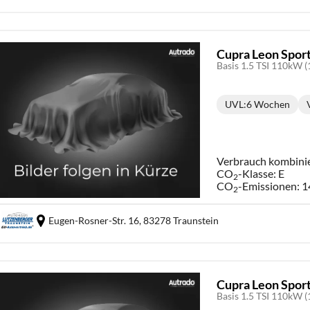
Cupra Leon Spor
Basis 1.5 TSI 110kW (
UVL
:
6 Wochen
Lieferzeit:
Verbrauch kombini
CO
-Klasse:
E
2
CO
-Emissionen:
1
2
Eugen-Rosner-Str. 16,
83278 Traunstein
Cupra Leon Spor
Basis 1.5 TSI 110kW (