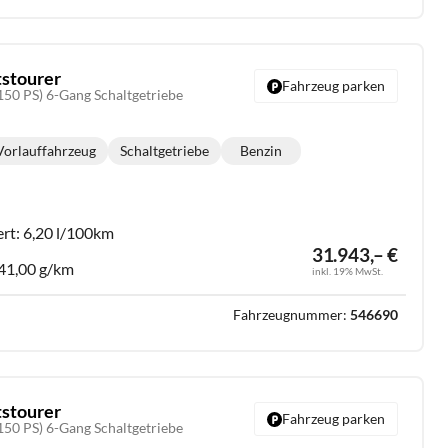
tstourer
Fahrzeug parken
150 PS) 6-Gang Schaltgetriebe
Vorlauffahrzeug
Schaltgetriebe
Benzin
Getriebe:
Kraftstoff:
ert:
6,20 l/100km
31.943,– €
41,00 g/km
inkl. 19% MwSt.
Fahrzeugnummer:
546690
tstourer
Fahrzeug parken
150 PS) 6-Gang Schaltgetriebe