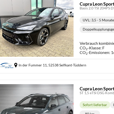
Cupra Leon Spor
UVL
: 3,5 - 5 Monat
Lieferzeit
Doppelkupplungsge
Get
Verbrauch kombini
CO
-Klasse:
F
2
CO
-Emissionen:
1
2
In der Fummer 11,
52538 Selfkant-Tüddern
Cupra Leon Spor
ST 1,5 eTSI DSG Kom
Sofort lieferbar
Lieferzeit:
80 km