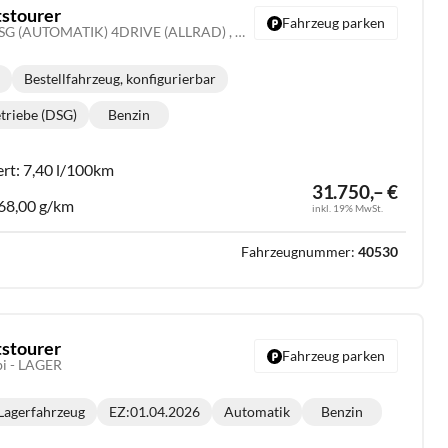
tstourer
Fahrzeug parken
Basis 2.0 TSI 204PS DSG (AUTOMATIK) 4DRIVE (ALLRAD) , 5 Jahre Garantie, Elektr. Heckklappe, Dachreling, 18" Alu, Voll-LED-Scheinwerfer, 3Z-Climatronic, ACC/Tempomat, Digitales Cockpit, Full Link, Parksensoren v/h, Privacy-Glas, Multifunktions-Lederlenkrad, NSW
e
Bestellfahrzeug, konfigurierbar
:
triebe (DSG)
Benzin
riebe:
Kraftstoff:
ert:
7,40 l/100km
31.750,– €
68,00 g/km
inkl. 19% MwSt.
Fahrzeugnummer:
40530
tstourer
Fahrzeug parken
bi - LAGER
Lagerfahrzeug
EZ:
01.04.2026
Automatik
Benzin
Getriebe:
Kraftstoff: