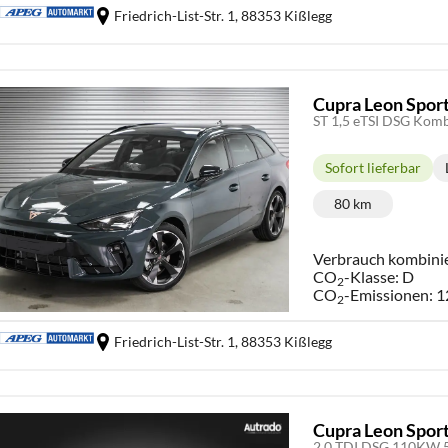
Friedrich-List-Str. 1,
88353 Kißlegg
Cupra Leon Spor
ST 1,5 eTSI DSG Kom
Sofort lieferbar
Lieferzeit:
80 km
Kilometerstand
Verbrauch kombini
CO
-Klasse:
D
2
CO
-Emissionen:
1
2
Friedrich-List-Str. 1,
88353 Kißlegg
Cupra Leon Spor
2,0 TDI DSG 110KW 