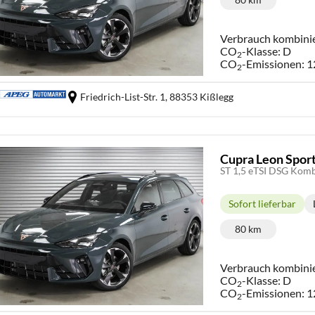
Kilometerstand
Verbrauch kombini
CO
-Klasse:
D
2
CO
-Emissionen:
1
2
Friedrich-List-Str. 1,
88353 Kißlegg
Cupra Leon Spor
ST 1,5 eTSI DSG Kom
Sofort lieferbar
Lieferzeit:
80 km
Kilometerstand
Verbrauch kombini
CO
-Klasse:
D
2
CO
-Emissionen:
1
2