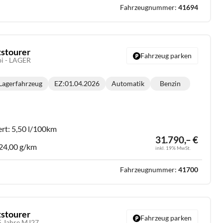
Fahrzeugnummer:
41694
tstourer
Fahrzeug parken
bi - LAGER
Lagerfahrzeug
EZ:
01.04.2026
Automatik
Benzin
Getriebe:
Kraftstoff:
:
ert:
5,50 l/100km
31.790,– €
24,00 g/km
inkl. 19% MwSt.
Fahrzeugnummer:
41700
tstourer
Fahrzeug parken
5 Jahre MJ27