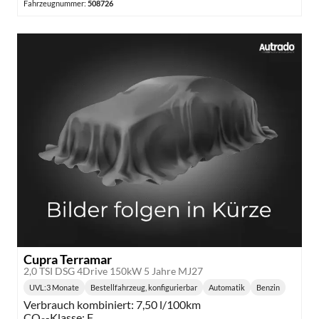
Fahrzeugnummer:
508726
Cupra Terramar
2,0 TSI DSG 4Drive 150kW 5 Jahre MJ27
UVL
:
3 Monate
Bestellfahrzeug, konfigurierbar
Automatik
Benzin
Lieferzeit:
Getriebe:
Kraftstoff:
Verbrauch kombiniert:
7,50 l/100km
CO
-Klasse:
F