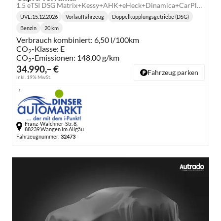
1.5 eTSI DSG Matrix+Kessy+AHK+eHeck+Dinamica+CarPlay+eHeck+GV5
UVL
:
15.12.2026
Vorlauffahrzeug
Doppelkupplungsgetriebe (DSG)
Lieferzeit:
Getriebe:
Benzin
20 km
Kraftstoff:
Kilometerstand:
Verbrauch kombiniert:
6,50 l/100km
CO
-Klasse:
E
2
CO
-Emissionen:
148,00 g/km
2
34.990,– €
Fahrzeug parken
inkl. 19% MwSt.
Franz-Walchner-Str. 8,
88239 Wangen im Allgäu
Fahrzeugnummer:
32473