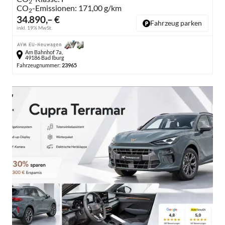
2
CO
-Emissionen:
171,00 g/km
2
34.890,– €
Fahrzeug parken
inkl. 19% MwSt.
Am Bahnhof 7a,
49186 Bad Iburg
Fahrzeugnummer:
23965