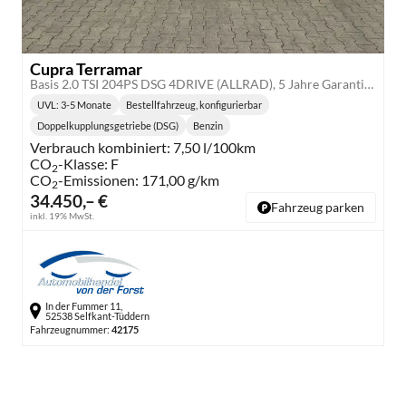
Cupra Terramar
Basis 2.0 TSI 204PS DSG 4DRIVE (ALLRAD), 5 Jahre Garantie, 18" Alu, Climatronic, Parksensoren vorn/hinten, Rückfahrkamera, Tempomat, Media 12,9" + Full Link, M-Lederlenkrad, Dachreling, LED-Scheinwerfer
UVL
: 3-5 Monate
Bestellfahrzeug, konfigurierbar
Lieferzeit:
Doppelkupplungsgetriebe (DSG)
Benzin
Getriebe:
Kraftstoff:
Verbrauch kombiniert:
7,50 l/100km
CO
-Klasse:
F
2
CO
-Emissionen:
171,00 g/km
2
34.450,– €
Fahrzeug parken
inkl. 19% MwSt.
In der Fummer 11,
52538 Selfkant-Tüddern
Fahrzeugnummer:
42175