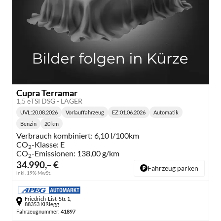
Cupra Terramar
1,5 eTSI DSG - LAGER
UVL
:
20.08.2026
Vorlauffahrzeug
EZ:
01.06.2026
Automatik
Lieferzeit:
Getriebe:
Benzin
20 km
Kraftstoff:
Kilometerstand:
Verbrauch kombiniert:
6,10 l/100km
CO
-Klasse:
E
2
CO
-Emissionen:
138,00 g/km
2
34.990,– €
Fahrzeug parken
inkl. 19% MwSt.
Friedrich-List-Str. 1,
88353 Kißlegg
Fahrzeugnummer:
41897