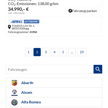
2
CO
-Emissionen:
138,00 g/km
2
34.990,– €
Fahrzeug parken
inkl. 19% MwSt.
Friedrich-List-Str. 1,
88353 Kißlegg
Fahrzeugnummer:
41904
1
2
3
4
5
...
29
Fahrzeugnr.
Abarth
Aixam
Alfa Romeo