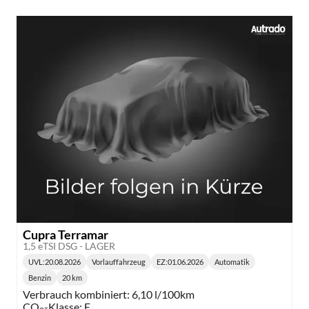
Cupra Terramar
1,5 eTSI DSG - LAGER
UVL
:
20.08.2026
Vorlauffahrzeug
EZ:
01.06.2026
Automatik
Lieferzeit:
Getriebe:
Benzin
20 km
Kraftstoff:
Kilometerstand:
Verbrauch kombiniert:
6,10 l/100km
CO
-Klasse:
E