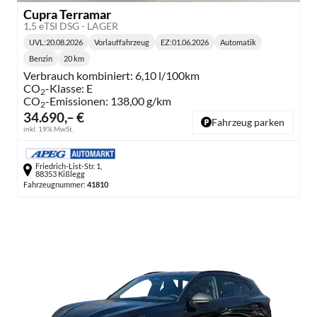
Cupra Terramar
1,5 eTSI DSG - LAGER
UVL
:
20.08.2026
Vorlauffahrzeug
EZ:
01.06.2026
Automatik
Lieferzeit:
Getriebe:
Benzin
20 km
Kraftstoff:
Kilometerstand:
Verbrauch kombiniert:
6,10 l/100km
CO
-Klasse:
E
2
CO
-Emissionen:
138,00 g/km
2
34.690,– €
Fahrzeug parken
inkl. 19% MwSt.
Friedrich-List-Str. 1,
88353 Kißlegg
Fahrzeugnummer:
41810