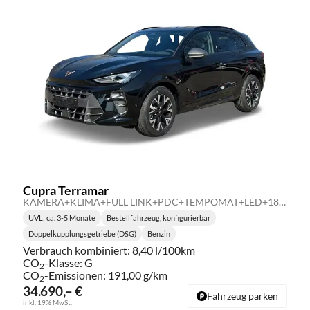
Cupra Terramar
KAMERA+KLIMA+FULL LINK+PDC+TEMPOMAT+LED+18" ALU
UVL
: ca. 3-5 Monate
Bestellfahrzeug, konfigurierbar
Lieferzeit:
Doppelkupplungsgetriebe (DSG)
Benzin
Getriebe:
Kraftstoff:
Verbrauch kombiniert:
8,40 l/100km
CO
-Klasse:
G
2
CO
-Emissionen:
191,00 g/km
2
34.690,– €
Fahrzeug parken
inkl. 19% MwSt.