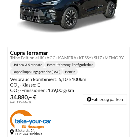
Cupra Terramar
Tribe Edition eHK+ACC+KAMERA+KESSY+SHZ+MEMORY+LED+20" ALU
UVL
: ca. 3-5 Monate
Bestellfahrzeug, konfigurierbar
Lieferzeit:
Doppelkupplungsgetriebe (DSG)
Benzin
Getriebe:
Kraftstoff:
Verbrauch kombiniert:
6,10 l/100km
CO
-Klasse:
E
2
CO
-Emissionen:
139,00 g/km
2
34.880,– €
Fahrzeug parken
inkl. 19% MwSt.
Bäckerstr. 24,
D-21244 Buchholz