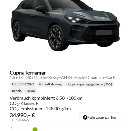
Cupra Terramar
1.5 eTSI DSG Matrix+Kessy+AHK+eHeck+Dinamica+CarPlay+eHeck+GV5
UVL
:
15.12.2026
Vorlauffahrzeug
Doppelkupplungsgetriebe (DSG)
Lieferzeit:
Getriebe:
Benzin
20 km
Kraftstoff:
Kilometerstand:
Verbrauch kombiniert:
6,50 l/100km
CO
-Klasse:
E
2
CO
-Emissionen:
148,00 g/km
2
34.990,– €
Fahrzeug parken
inkl. 19% MwSt.