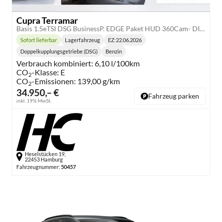
Cupra Terramar
Basis 1.5eTSI DSG BusinessP. EDGE Paket HUD 360Cam- DIGITAL DRIVE - INTELLIGENT L Gepäcktrennnetz
Sofort lieferbar
Lagerfahrzeug
EZ:
22.06.2026
Lieferzeit:
Doppelkupplungsgetriebe (DSG)
Benzin
Getriebe:
Kraftstoff:
Verbrauch kombiniert:
6,10 l/100km
CO
-Klasse:
E
2
CO
-Emissionen:
139,00 g/km
2
34.950,– €
Fahrzeug parken
inkl. 19% MwSt.
Heselstücken 19,
22453 Hamburg
Fahrzeugnummer:
50457