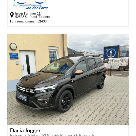
In der Fummer 11,
52538 Selfkant-Tüddern
Fahrzeugnummer:
52430
Dacia Jogger
Extreme 7-Sitzer PDC v+h Kamera Klimaauto.