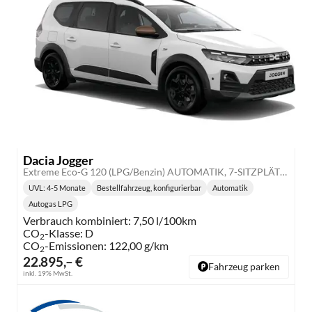
Dacia Jogger
Extreme Eco-G 120 (LPG/Benzin) AUTOMATIK, 7-SITZPLÄTZE, 3J Garantie, 16" Alu, Klimaautomatik, HandsFree, Toter-Winkel-Warner, Parksensoren vorn/hinten, Rückfahrkamera, Abgedunkelte Scheiben, Lederlenkrad, NSW, Armlehne, Media Display 10, Tempomat
UVL
: 4-5 Monate
Bestellfahrzeug, konfigurierbar
Automatik
Lieferzeit:
Getriebe:
Autogas LPG
Kraftstoff:
Verbrauch kombiniert:
7,50 l/100km
CO
-Klasse:
D
2
CO
-Emissionen:
122,00 g/km
2
22.895,– €
Fahrzeug parken
inkl. 19% MwSt.