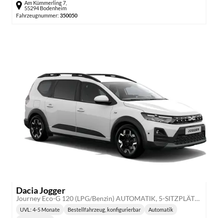
Am Kümmerling 7,
55294 Bodenheim
Fahrzeugnummer:
350050
Dacia Jogger
Journey Eco-G 120 (LPG/Benzin) AUTOMATIK, 5-SITZPLÄTZE, 3J Garantie, 16" Alu, MEDIA NAV 10", WINTER-PAKET, Klimaautomatik, HandsFree, Toter-Winkel-Warner, Parksensoren v/h, Multiview-Kamera, Abgedunkelte Scheiben, Lederlenkrad, NSW, Armlehne, Tempomat
UVL
: 4-5 Monate
Bestellfahrzeug, konfigurierbar
Automatik
Lieferzeit:
Getriebe: