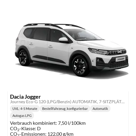
Dacia Jogger
Journey Eco-G 120 (LPG/Benzin) AUTOMATIK, 7-SITZPLÄTZE, 3J Garantie, 16" Alu, MEDIA NAV 10", WINTER-PAKET, Klimaautomatik, HandsFree, Toter-Winkel-Warner, Parksensoren v/h, Multiview-Kamera, Abgedunkelte Scheiben, Lederlenkrad, NSW, Armlehne, Tempomat
UVL
: 4-5 Monate
Bestellfahrzeug, konfigurierbar
Automatik
Lieferzeit:
Getriebe:
Autogas LPG
Kraftstoff:
Verbrauch kombiniert:
7,50 l/100km
CO
-Klasse:
D
2
CO
-Emissionen:
122,00 g/km
2