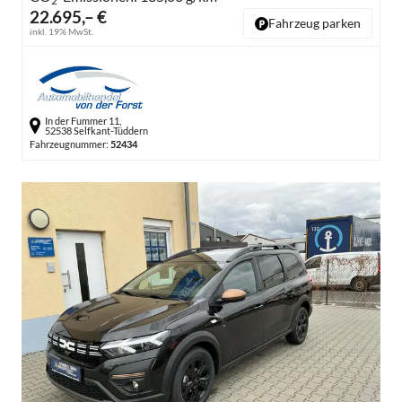
2
22.695,– €
Fahrzeug parken
inkl. 19% MwSt.
In der Fummer 11,
52538 Selfkant-Tüddern
Fahrzeugnummer:
52434