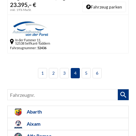
23.395,– €
Fahrzeug parken
inkl. 19% MwSt.
In der Fummer 11,
52538 Selfkant-Tüddern
Fahrzeugnummer:
52436
1
2
3
4
5
6
Fahrzeugnr.
Abarth
Aixam
Alfa Romeo