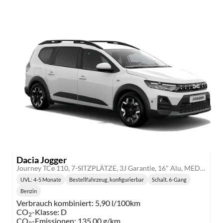
Dacia Jogger
Journey TCe 110, 7-SITZPLÄTZE, 3J Garantie, 16" Alu, MEDIA NAV 10", WINTER-PAKET, Klimaautomatik, HandsFree, Toter-Winkel-Warner, Parksensoren v/h, Multiview-Kamera, Abgedunkelte Scheiben, Lederlenkrad, NSW, Armlehne, Tempomat
UVL
: 4-5 Monate
Bestellfahrzeug, konfigurierbar
Schalt. 6-Gang
Lieferzeit:
Getriebe:
Benzin
Kraftstoff:
Verbrauch kombiniert:
5,90 l/100km
CO
-Klasse:
D
2
CO
-Emissionen:
135,00 g/km