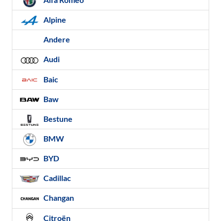
Alpine
Andere
Audi
Baic
Baw
Bestune
BMW
BYD
Cadillac
Changan
Citroën