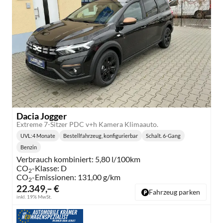
Dacia Jogger
Extreme 7-Sitzer PDC v+h Kamera Klimaauto.
UVL
:
4 Monate
Bestellfahrzeug, konfigurierbar
Schalt. 6-Gang
Lieferzeit:
Getriebe:
Benzin
Kraftstoff:
Verbrauch kombiniert:
5,80 l/100km
CO
-Klasse:
D
2
CO
-Emissionen:
131,00 g/km
2
22.349,– €
Fahrzeug parken
inkl. 19% MwSt.