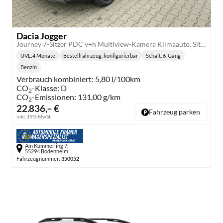
Dacia Jogger
Journey 7-Sitzer PDC v+h Multiview-Kamera Klimaauto. Sitzheizung
UVL
:
4 Monate
Bestellfahrzeug, konfigurierbar
Schalt. 6-Gang
Lieferzeit:
Getriebe:
Benzin
Kraftstoff:
Verbrauch kombiniert:
5,80 l/100km
CO
-Klasse:
D
2
CO
-Emissionen:
131,00 g/km
2
22.836,– €
Fahrzeug parken
inkl. 19% MwSt.
Am Kümmerling 7,
55294 Bodenheim
Fahrzeugnummer:
350052