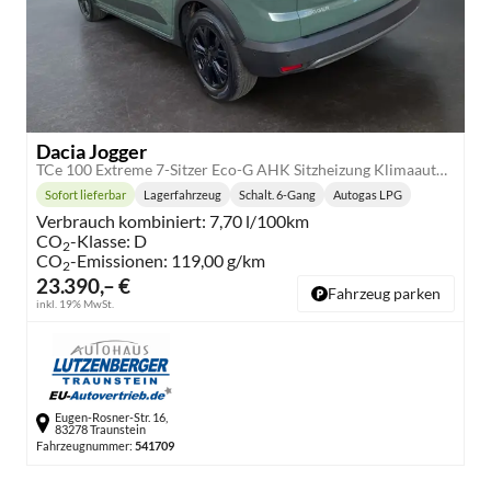
Dacia Jogger
TCe 100 Extreme 7-Sitzer Eco-G AHK Sitzheizung Klimaautomatik Einparkhilfe hinten Rückfahrkamera
Sofort lieferbar
Lagerfahrzeug
Schalt. 6-Gang
Autogas LPG
Lieferzeit:
Getriebe:
Kraftstoff:
Verbrauch kombiniert:
7,70 l/100km
CO
-Klasse:
D
2
CO
-Emissionen:
119,00 g/km
2
23.390,– €
Fahrzeug parken
inkl. 19% MwSt.
Eugen-Rosner-Str. 16,
83278 Traunstein
Fahrzeugnummer:
541709