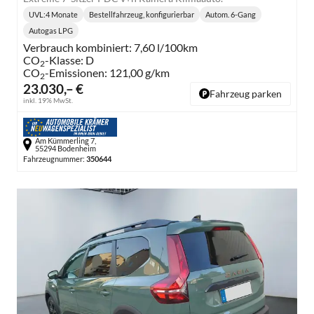
UVL
:
4 Monate
Bestellfahrzeug, konfigurierbar
Autom. 6-Gang
Lieferzeit:
Getriebe:
Autogas LPG
Kraftstoff:
Verbrauch kombiniert:
7,60 l/100km
CO
-Klasse:
D
2
CO
-Emissionen:
121,00 g/km
2
23.030,– €
Fahrzeug parken
inkl. 19% MwSt.
Am Kümmerling 7,
55294 Bodenheim
Fahrzeugnummer:
350644