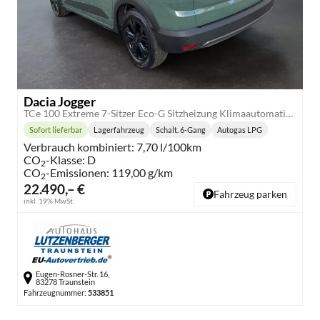
Dacia Jogger
TCe 100 Extreme 7-Sitzer Eco-G Sitzheizung Klimaautomatik Einparkhilfe hinten Rückfahrkamera
Sofort lieferbar
Lagerfahrzeug
Schalt. 6-Gang
Autogas LPG
Lieferzeit:
Getriebe:
Kraftstoff:
Verbrauch kombiniert:
7,70 l/100km
CO
-Klasse:
D
2
CO
-Emissionen:
119,00 g/km
2
22.490,– €
Fahrzeug parken
inkl. 19% MwSt.
Eugen-Rosner-Str. 16,
83278 Traunstein
Fahrzeugnummer:
533851