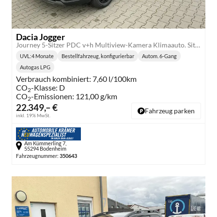
Dacia Jogger
Journey 5-Sitzer PDC v+h Multiview-Kamera Klimaauto. Sitzheizung
UVL
:
4 Monate
Bestellfahrzeug, konfigurierbar
Autom. 6-Gang
Lieferzeit:
Getriebe:
Autogas LPG
Kraftstoff:
Verbrauch kombiniert:
7,60 l/100km
CO
-Klasse:
D
2
CO
-Emissionen:
121,00 g/km
2
22.349,– €
Fahrzeug parken
inkl. 19% MwSt.
Am Kümmerling 7,
55294 Bodenheim
Fahrzeugnummer:
350643