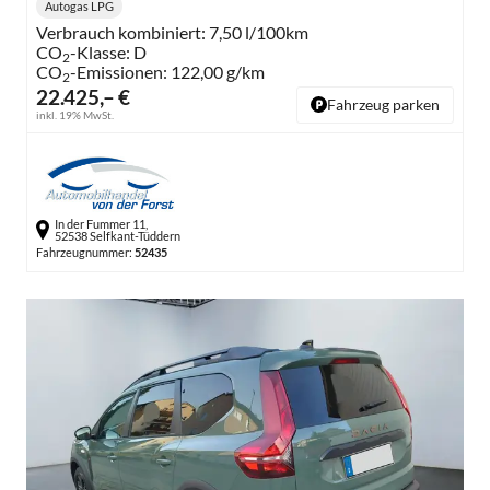
Autogas LPG
Kraftstoff:
Verbrauch kombiniert:
7,50 l/100km
CO
-Klasse:
D
2
CO
-Emissionen:
122,00 g/km
2
22.425,– €
Fahrzeug parken
inkl. 19% MwSt.
In der Fummer 11,
52538 Selfkant-Tüddern
Fahrzeugnummer:
52435