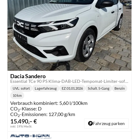
Dacia Sandero
Essential TCe 90 PS Klima-DAB-LED-Tempomat-Limiter-sofort
UVL
: sofort
Lagerfahrzeug
EZ:
01.01.2026
Schalt. 5-Gang
Benzin
Lieferzeit:
Getriebe:
Kraftstoff:
10 km
Kilometerstand:
Verbrauch kombiniert:
5,60 l/100km
CO
-Klasse:
D
2
CO
-Emissionen:
127,00 g/km
2
15.490,– €
Fahrzeug parken
inkl. 19% MwSt.