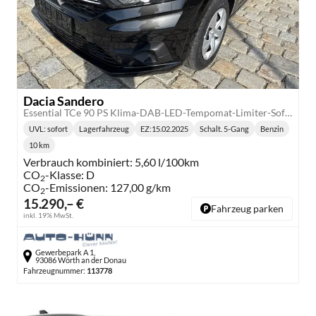
Dacia Sandero
Essential TCe 90 PS Klima-DAB-LED-Tempomat-Limiter-Sofort
UVL
: sofort
Lagerfahrzeug
EZ:
15.02.2025
Schalt. 5-Gang
Benzin
Lieferzeit:
Getriebe:
Kraftstoff:
10 km
Kilometerstand:
Verbrauch kombiniert:
5,60 l/100km
CO
-Klasse:
D
2
CO
-Emissionen:
127,00 g/km
2
15.290,– €
Fahrzeug parken
inkl. 19% MwSt.
Gewerbepark A 1,
93086 Wörth an der Donau
Fahrzeugnummer:
113778