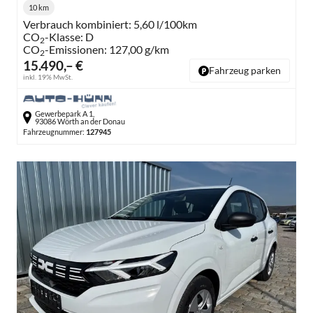
10 km
Kilometerstand:
Verbrauch kombiniert:
5,60 l/100km
CO
-Klasse:
D
2
CO
-Emissionen:
127,00 g/km
2
15.490,– €
Fahrzeug parken
inkl. 19% MwSt.
Gewerbepark A 1,
93086 Wörth an der Donau
Fahrzeugnummer:
127945