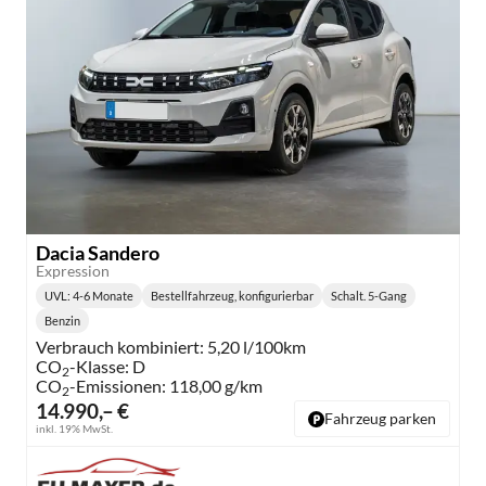
Dacia Sandero
Expression
UVL
: 4-6 Monate
Bestellfahrzeug, konfigurierbar
Schalt. 5-Gang
Lieferzeit:
Getriebe:
Benzin
Kraftstoff:
Verbrauch kombiniert:
5,20 l/100km
CO
-Klasse:
D
2
CO
-Emissionen:
118,00 g/km
2
14.990,– €
Fahrzeug parken
inkl. 19% MwSt.