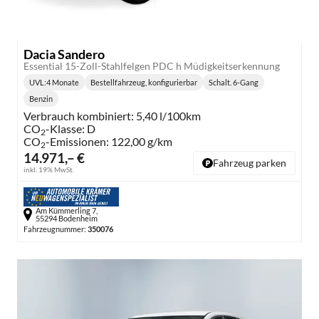
Dacia Sandero
Essential 15-Zoll-Stahlfelgen PDC h Müdigkeitserkennung
UVL
:
4 Monate
Bestellfahrzeug, konfigurierbar
Schalt. 6-Gang
Lieferzeit:
Getriebe:
Benzin
Kraftstoff:
Verbrauch kombiniert:
5,40 l/100km
CO
-Klasse:
D
2
CO
-Emissionen:
122,00 g/km
2
14.971,– €
Fahrzeug parken
inkl. 19% MwSt.
Am Kümmerling 7,
55294 Bodenheim
Fahrzeugnummer:
350076