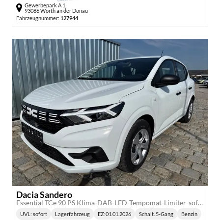
Gewerbepark A 1,
93086 Wörth an der Donau
Fahrzeugnummer:
127944
Dacia Sandero
Essential TCe 90 PS Klima-DAB-LED-Tempomat-Limiter-sofort
UVL
: sofort
Lagerfahrzeug
EZ:
01.01.2026
Schalt. 5-Gang
Benzin
Lieferzeit:
Getriebe:
Kraftstoff: