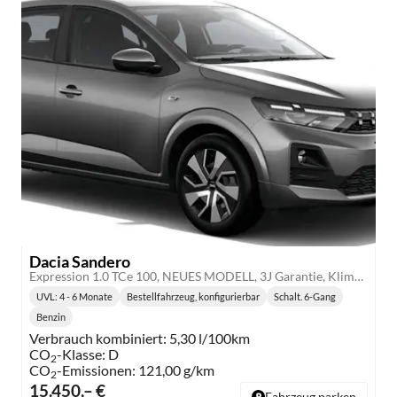
Dacia Sandero
Expression 1.0 TCe 100, NEUES MODELL, 3J Garantie, Klimaanlage, Lederlenkrad, Parksensoren hinten, Tempomat, Multimedia System 10" + Smartphone-Spiegelung, Regen-/Licht-Sensor, ZV mit Fernbedienung, Elektr. Fensterheber v/h, Nebelscheinwerfer, Armlehne
UVL
: 4 - 6 Monate
Bestellfahrzeug, konfigurierbar
Schalt. 6-Gang
Lieferzeit:
Getriebe:
Benzin
Kraftstoff:
Verbrauch kombiniert:
5,30 l/100km
CO
-Klasse:
D
2
CO
-Emissionen:
121,00 g/km
2
15.450,– €
Fahrzeug parken