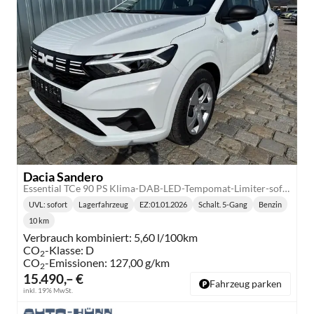
Dacia Sandero
Essential TCe 90 PS Klima-DAB-LED-Tempomat-Limiter-sofort
UVL
: sofort
Lagerfahrzeug
EZ:
01.01.2026
Schalt. 5-Gang
Benzin
Lieferzeit:
Getriebe:
Kraftstoff:
10 km
Kilometerstand:
Verbrauch kombiniert:
5,60 l/100km
CO
-Klasse:
D
2
CO
-Emissionen:
127,00 g/km
2
15.490,– €
Fahrzeug parken
inkl. 19% MwSt.