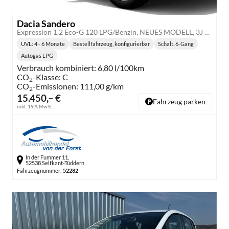
Dacia Sandero
Expression 1.2 Eco-G 120 LPG/Benzin, NEUES MODELL, 3J Garantie, Klimaanlage, Lederlenkrad, Parksensoren hinten, Tempomat, Multimedia System 10" + Smartphone-Spiegelung, Regen-/Licht-Sensor, ZV mit Fernbedienung, Elektr. Fensterheber v/h, Nebelscheinwerfer, Armlehne
UVL
: 4 - 6 Monate
Bestellfahrzeug, konfigurierbar
Schalt. 6-Gang
Lieferzeit:
Getriebe:
Autogas LPG
Kraftstoff:
Verbrauch kombiniert:
6,80 l/100km
CO
-Klasse:
C
2
CO
-Emissionen:
111,00 g/km
2
15.450,– €
Fahrzeug parken
inkl. 19% MwSt.
In der Fummer 11,
52538 Selfkant-Tüddern
Fahrzeugnummer:
52282