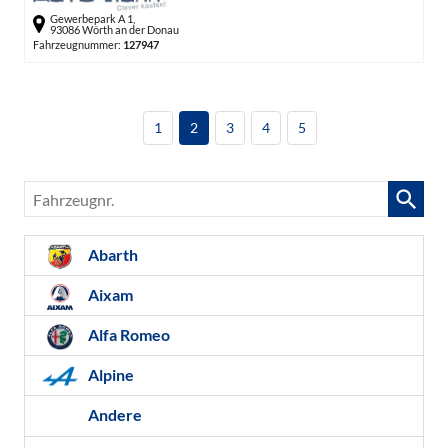
Gewerbepark A 1,
93086 Wörth an der Donau
Fahrzeugnummer:
127947
1
2
3
4
5
Fahrzeugnr.
Abarth
Aixam
Alfa Romeo
Alpine
Andere