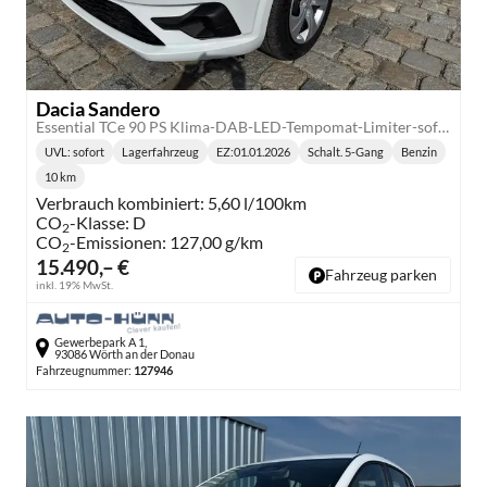
Dacia Sandero
Essential TCe 90 PS Klima-DAB-LED-Tempomat-Limiter-sofort
UVL
: sofort
Lagerfahrzeug
EZ:
01.01.2026
Schalt. 5-Gang
Benzin
Lieferzeit:
Getriebe:
Kraftstoff:
10 km
Kilometerstand:
Verbrauch kombiniert:
5,60 l/100km
CO
-Klasse:
D
2
CO
-Emissionen:
127,00 g/km
2
15.490,– €
Fahrzeug parken
inkl. 19% MwSt.
Gewerbepark A 1,
93086 Wörth an der Donau
Fahrzeugnummer:
127946