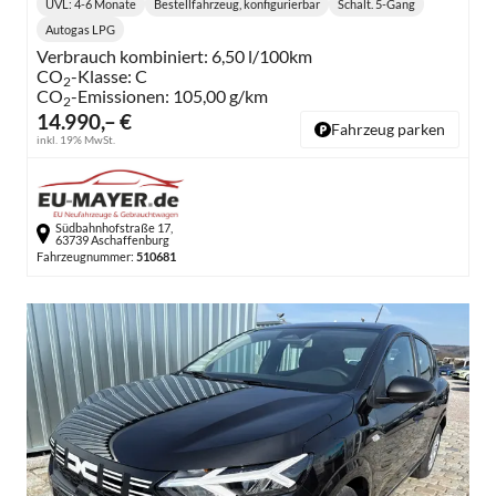
UVL
: 4-6 Monate
Bestellfahrzeug, konfigurierbar
Schalt. 5-Gang
Lieferzeit:
Getriebe:
Autogas LPG
Kraftstoff:
Verbrauch kombiniert:
6,50 l/100km
CO
-Klasse:
C
2
CO
-Emissionen:
105,00 g/km
2
14.990,– €
Fahrzeug parken
inkl. 19% MwSt.
Südbahnhofstraße 17,
63739 Aschaffenburg
Fahrzeugnummer:
510681