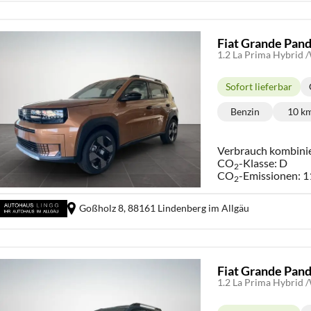
Fiat Grande Pan
1.2 La Prima Hybrid
Sofort lieferbar
Lieferzeit:
Benzin
10 k
Kraftstoff:
Ki
Verbrauch kombini
CO
-Klasse:
D
2
CO
-Emissionen:
1
2
Goßholz 8,
88161 Lindenberg im Allgäu
Fiat Grande Pan
1.2 La Prima Hybrid