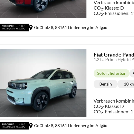
Verbrauch kombini
CO
-Klasse:
D
2
CO
-Emissionen:
1
2
Goßholz 8,
88161 Lindenberg im Allgäu
Fiat Grande Pan
1.2 La Prima Hybrid
Sofort lieferbar
Lieferzeit:
Benzin
10 k
Kraftstoff:
Ki
Verbrauch kombini
CO
-Klasse:
D
2
CO
-Emissionen:
1
2
Goßholz 8,
88161 Lindenberg im Allgäu