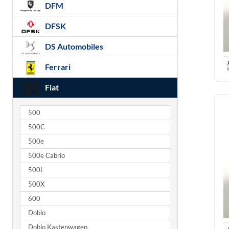
DFM
DFSK
DS Automobiles
Ferrari
Fiat
500
500C
500e
500e Cabrio
500L
500X
600
Doblo
Doblo Kastenwagen