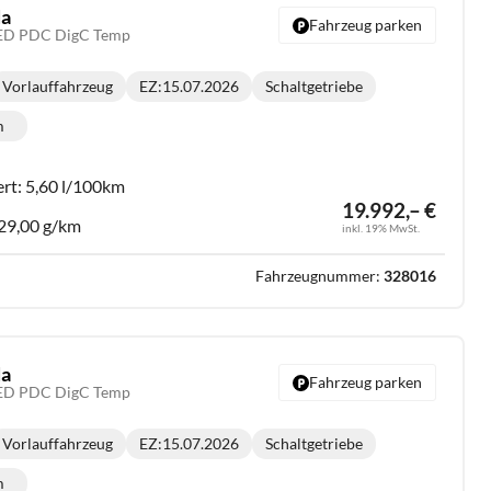
da
Fahrzeug parken
LED PDC DigC Temp
Vorlauffahrzeug
EZ:
15.07.2026
Schaltgetriebe
Getriebe:
m
lometerstand:
ert:
5,60 l/100km
19.992,– €
29,00 g/km
inkl. 19% MwSt.
Fahrzeugnummer:
328016
da
Fahrzeug parken
LED PDC DigC Temp
Vorlauffahrzeug
EZ:
15.07.2026
Schaltgetriebe
Getriebe:
m