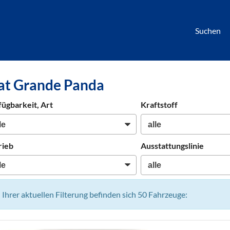
Suchen
börse
at Grande Panda
htwagen,
hrzeuge,
fügbarkeit, Art
Kraftstoff
en
rieb
Ausstattungslinie
n Ihrer aktuellen Filterung befinden sich
50
Fahrzeuge: