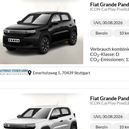
Fiat Grande Pan
ICON CarPlay Pixel
UVL
:
30.08.2026
Lieferzeit:
Benzin
10 k
Kraftstoff:
Ki
Verbrauch kombini
CO
-Klasse:
D
2
CO
-Emissionen:
1
2
Emerholzweg 5,
70439 Stuttgart
Fiat Grande Pan
ICON CarPlay Pixel
UVL
:
30.08.2026
Lieferzeit:
Benzin
10 k