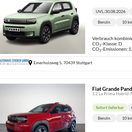
UVL
:
30.08.2026
Lieferzeit:
Benzin
10 k
Kraftstoff:
Ki
Verbrauch kombini
CO
-Klasse:
D
2
CO
-Emissionen:
1
2
Emerholzweg 5,
70439 Stuttgart
Fiat Grande Pan
1.2 La Prima Hybrid
Sofort lieferbar
Lieferzeit:
Benzin
10 k
Kraftstoff:
Ki