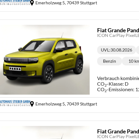
Emerholzweg 5,
70439 Stuttgart
Fiat Grande Pan
ICON CarPlay Pixel
UVL
:
30.08.2026
Lieferzeit:
Benzin
10 k
Kraftstoff:
Ki
Verbrauch kombini
CO
-Klasse:
D
2
CO
-Emissionen:
1
2
Emerholzweg 5,
70439 Stuttgart
Fiat Grande Pan
ICON CarPlay Pixel