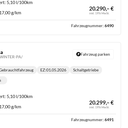
ert:
5,10 l/100km
20.290,– €
17,00 g/km
inkl. 19% MwSt.
Fahrzeugnummer:
6490
da
Fahrzeug parken
 /WINTER-PA/
Gebrauchtfahrzeug
EZ:
01.05.2026
Schaltgetriebe
Getriebe:
m
lometerstand:
ert:
5,10 l/100km
20.299,– €
17,00 g/km
inkl. 19% MwSt.
Fahrzeugnummer:
6491