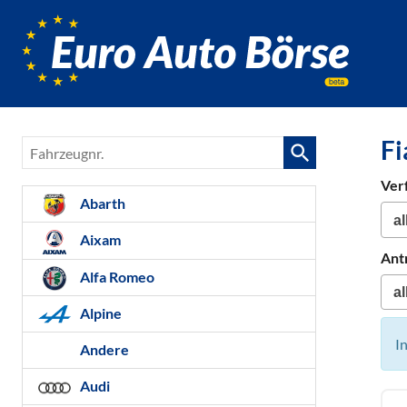
Euro-
Auto-
Börse,
Fahrzeug
für
Fi
Fahrzeugnr.
Gebrauc
Bestellfa
Ver
Neuwag
Abarth
Aixam
Ant
Alfa Romeo
Alpine
I
Andere
Audi