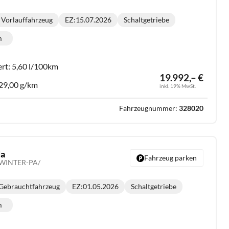
Vorlauffahrzeug
EZ:
15.07.2026
Schaltgetriebe
Getriebe:
m
lometerstand:
ert:
5,60 l/100km
19.992,– €
29,00 g/km
inkl. 19% MwSt.
Fahrzeugnummer:
328020
da
Fahrzeug parken
 /WINTER-PA/
Gebrauchtfahrzeug
EZ:
01.05.2026
Schaltgetriebe
Getriebe:
m
lometerstand: