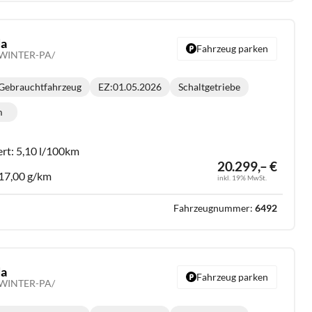
da
Fahrzeug parken
 /WINTER-PA/
Gebrauchtfahrzeug
EZ:
01.05.2026
Schaltgetriebe
Getriebe:
m
lometerstand:
ert:
5,10 l/100km
20.299,– €
17,00 g/km
inkl. 19% MwSt.
Fahrzeugnummer:
6492
da
Fahrzeug parken
 /WINTER-PA/