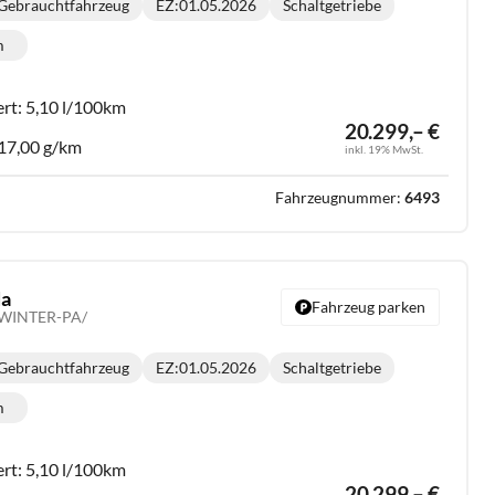
Gebrauchtfahrzeug
EZ:
01.05.2026
Schaltgetriebe
Getriebe:
m
lometerstand:
ert:
5,10 l/100km
20.299,– €
17,00 g/km
inkl. 19% MwSt.
Fahrzeugnummer:
6493
da
Fahrzeug parken
 /WINTER-PA/
Gebrauchtfahrzeug
EZ:
01.05.2026
Schaltgetriebe
Getriebe:
m
lometerstand:
ert:
5,10 l/100km
20.299,– €