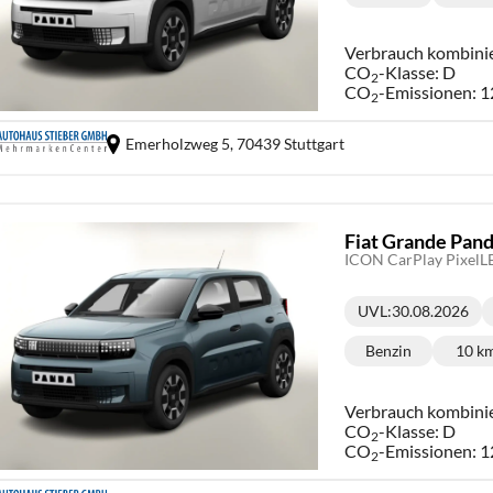
Kraftstoff:
Ki
Verbrauch kombini
CO
-Klasse:
D
2
CO
-Emissionen:
1
2
Emerholzweg 5,
70439 Stuttgart
Fiat Grande Pan
ICON CarPlay Pixel
UVL
:
30.08.2026
Lieferzeit:
Benzin
10 k
Kraftstoff:
Ki
Verbrauch kombini
CO
-Klasse:
D
2
CO
-Emissionen:
1
2