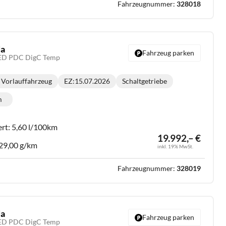
Fahrzeugnummer:
328018
da
Fahrzeug parken
LED PDC DigC Temp
Vorlauffahrzeug
EZ:
15.07.2026
Schaltgetriebe
Getriebe:
m
lometerstand:
ert:
5,60 l/100km
19.992,– €
29,00 g/km
inkl. 19% MwSt.
Fahrzeugnummer:
328019
da
Fahrzeug parken
LED PDC DigC Temp