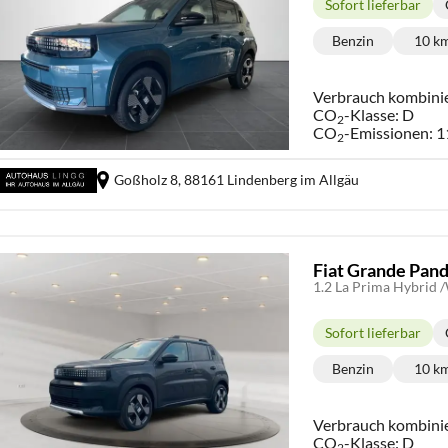
Sofort lieferbar
Lieferzeit:
Benzin
10 k
Kraftstoff:
Ki
Verbrauch kombini
CO
-Klasse:
D
2
CO
-Emissionen:
1
2
Goßholz 8,
88161 Lindenberg im Allgäu
Fiat Grande Pan
1.2 La Prima Hybrid
Sofort lieferbar
Lieferzeit:
Benzin
10 k
Kraftstoff:
Ki
Verbrauch kombini
CO
-Klasse:
D
2