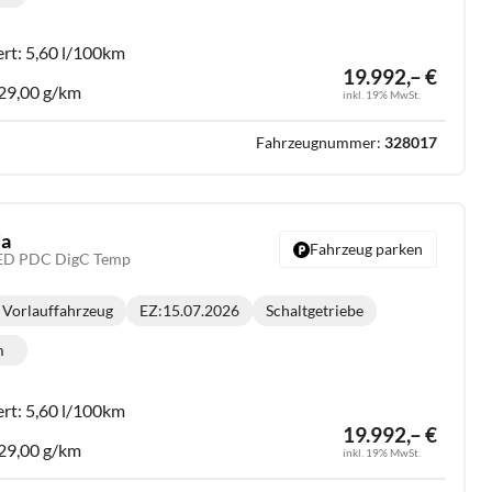
lometerstand:
ert:
5,60 l/100km
19.992,– €
29,00 g/km
inkl. 19% MwSt.
Fahrzeugnummer:
328017
da
Fahrzeug parken
LED PDC DigC Temp
Vorlauffahrzeug
EZ:
15.07.2026
Schaltgetriebe
Getriebe:
m
lometerstand:
ert:
5,60 l/100km
19.992,– €
29,00 g/km
inkl. 19% MwSt.