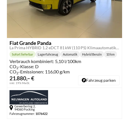
Fiat Grande Panda
La Prima HYBRID 1.2 eDCT 81 kW (110 PS) Klimaautomatik, Radio, DAB, Navigationssystem, Lenkradheizung, Sitzheizung, Induktionsladen für Smartphones, LED-Scheinwerfer, Lichtsensor, Regensensor, Tempomat, 17 Zoll Leichtmetallfelgen, uvm
Sofort lieferbar
Lagerfahrzeug
Automatik
Hybrid Benzin
10 km
Lieferzeit:
Getriebe:
Kraftstoff:
Kilometersta
Verbrauch kombiniert:
5,10 l/100km
CO
-Klasse:
D
2
CO
-Emissionen:
116,00 g/km
2
21.880,– €
Fahrzeug parken
inkl. 19% MwSt.
Gewerbering 2,
94060 Pocking
Fahrzeugnummer:
1076422