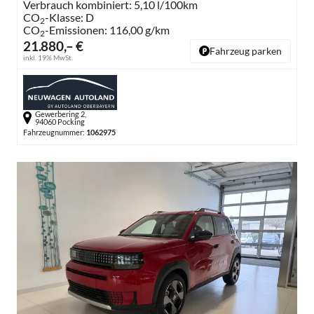
Verbrauch kombiniert:
5,10 l/100km
CO
-Klasse:
D
2
CO
-Emissionen:
116,00 g/km
2
21.880,– €
Fahrzeug parken
inkl. 19% MwSt.
Gewerbering 2,
94060 Pocking
Fahrzeugnummer:
1062975