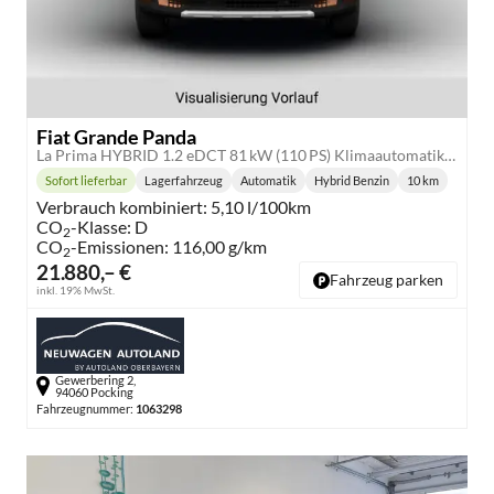
Fiat Grande Panda
La Prima HYBRID 1.2 eDCT 81 kW (110 PS) Klimaautomatik, Radio, DAB, Navigationssystem, Lenkradheizung, Sitzheizung, Induktionsladen für Smartphones, LED-Scheinwerfer, Lichtsensor, Regensensor, Tempomat, 17 Zoll Leichtmetallfelgen, uvm
Sofort lieferbar
Lagerfahrzeug
Automatik
Hybrid Benzin
10 km
Lieferzeit:
Getriebe:
Kraftstoff:
Kilometersta
Verbrauch kombiniert:
5,10 l/100km
CO
-Klasse:
D
2
CO
-Emissionen:
116,00 g/km
2
21.880,– €
Fahrzeug parken
inkl. 19% MwSt.
Gewerbering 2,
94060 Pocking
Fahrzeugnummer:
1063298