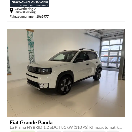
Gewerbering 2,
94060 Pocking
Fahrzeugnummer:
1062977
Fiat Grande Panda
La Prima HYBRID 1.2 eDCT 81 kW (110 PS) Klimaautomatik, Radio, DAB, Navigationssystem, Lenkradheizung, Sitzheizung, Induktionsladen für Smartphones, LED-Scheinwerfer, Lichtsensor, Regensensor, Tempomat, 17 Zoll Leichtmetallfelgen, uvm