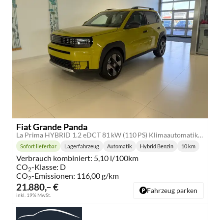
Fiat Grande Panda
La Prima HYBRID 1.2 eDCT 81 kW (110 PS) Klimaautomatik, Radio, DAB, Navigationssystem, Lenkradheizung, Sitzheizung, Induktionsladen für Smartphones, LED-Scheinwerfer, Lichtsensor, Regensensor, Tempomat, 17 Zoll Leichtmetallfelgen, uvm
Sofort lieferbar
Lagerfahrzeug
Automatik
Hybrid Benzin
10 km
Lieferzeit:
Getriebe:
Kraftstoff:
Kilometersta
Verbrauch kombiniert:
5,10 l/100km
CO
-Klasse:
D
2
CO
-Emissionen:
116,00 g/km
2
21.880,– €
Fahrzeug parken
inkl. 19% MwSt.