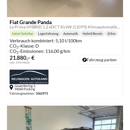
Fiat Grande Panda
La Prima HYBRID 1.2 eDCT 81 kW (110 PS) Klimaautomatik, Radio, DAB, Navigationssystem, Lenkradheizung, Sitzheizung, Induktionsladen für Smartphones, LED-Scheinwerfer, Lichtsensor, Regensensor, Tempomat, 17 Zoll Leichtmetallfelgen, uvm
Sofort lieferbar
Lagerfahrzeug
Automatik
Hybrid Benzin
10 km
Lieferzeit:
Getriebe:
Kraftstoff:
Kilometersta
Verbrauch kombiniert:
5,10 l/100km
CO
-Klasse:
D
2
CO
-Emissionen:
116,00 g/km
2
21.880,– €
Fahrzeug parken
inkl. 19% MwSt.
Gewerbering 2,
94060 Pocking
Fahrzeugnummer:
1062973