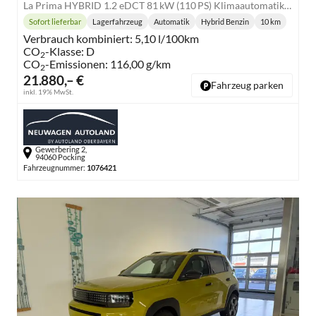
La Prima HYBRID 1.2 eDCT 81 kW (110 PS) Klimaautomatik, Radio, DAB, Navigationssystem, Lenkradheizung, Sitzheizung, Induktionsladen für Smartphones, LED-Scheinwerfer, Lichtsensor, Regensensor, Tempomat, 17 Zoll Leichtmetallfelgen, uvm
Sofort lieferbar
Lagerfahrzeug
Automatik
Hybrid Benzin
10 km
Lieferzeit:
Getriebe:
Kraftstoff:
Kilometersta
Verbrauch kombiniert:
5,10 l/100km
CO
-Klasse:
D
2
CO
-Emissionen:
116,00 g/km
2
21.880,– €
Fahrzeug parken
inkl. 19% MwSt.
Gewerbering 2,
94060 Pocking
Fahrzeugnummer:
1076421