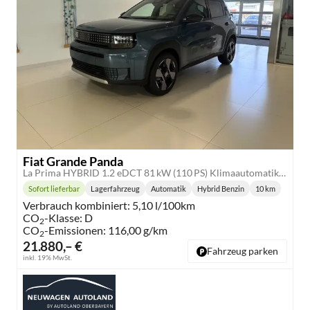
Fiat Grande Panda
La Prima HYBRID 1.2 eDCT 81 kW (110 PS) Klimaautomatik, Radio, DAB, Navigationssystem, Lenkradheizung, Sitzheizung, Induktionsladen für Smartphones, LED-Scheinwerfer, Lichtsensor, Regensensor, Tempomat, 17 Zoll Leichtmetallfelgen, uvm
Sofort lieferbar
Lagerfahrzeug
Automatik
Hybrid Benzin
10 km
Lieferzeit:
Getriebe:
Kraftstoff:
Kilometersta
Verbrauch kombiniert:
5,10 l/100km
CO
-Klasse:
D
2
CO
-Emissionen:
116,00 g/km
2
21.880,– €
Fahrzeug parken
inkl. 19% MwSt.