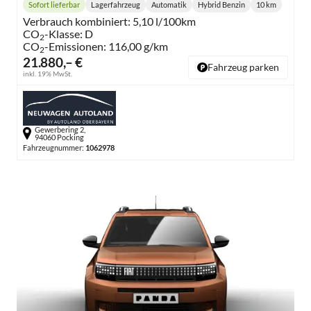
Sofort lieferbar
Lagerfahrzeug
Automatik
Hybrid Benzin
10 km
Lieferzeit:
Getriebe:
Kraftstoff:
Kilometersta
Verbrauch kombiniert:
5,10 l/100km
CO
-Klasse:
D
2
CO
-Emissionen:
116,00 g/km
2
21.880,– €
Fahrzeug parken
inkl. 19% MwSt.
Gewerbering 2,
94060 Pocking
Fahrzeugnummer:
1062978