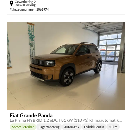
Gewerbering 2,
94060 Pocking
Fahrzeugnummer:
1062974
Fiat Grande Panda
La Prima HYBRID 1.2 eDCT 81 kW (110 PS) Klimaautomatik, Radio, DAB, Navigationssystem, Lenkradheizung, Sitzheizung, Induktionsladen für Smartphones, LED-Scheinwerfer, Lichtsensor, Regensensor, Tempomat, 17 Zoll Leichtmetallfelgen, uvm
Sofort lieferbar
Lagerfahrzeug
Automatik
Hybrid Benzin
10 km
Lieferzeit:
Getriebe:
Kraftstoff:
Kilometersta