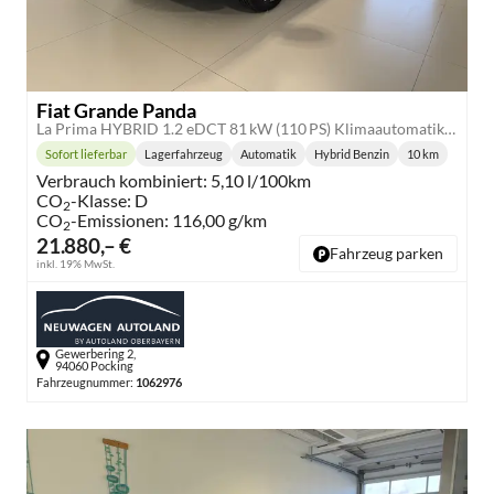
Fiat Grande Panda
La Prima HYBRID 1.2 eDCT 81 kW (110 PS) Klimaautomatik, Radio, DAB, Navigationssystem, Lenkradheizung, Sitzheizung, Induktionsladen für Smartphones, LED-Scheinwerfer, Lichtsensor, Regensensor, Tempomat, 17 Zoll Leichtmetallfelgen, uvm
Sofort lieferbar
Lagerfahrzeug
Automatik
Hybrid Benzin
10 km
Lieferzeit:
Getriebe:
Kraftstoff:
Kilometersta
Verbrauch kombiniert:
5,10 l/100km
CO
-Klasse:
D
2
CO
-Emissionen:
116,00 g/km
2
21.880,– €
Fahrzeug parken
inkl. 19% MwSt.
Gewerbering 2,
94060 Pocking
Fahrzeugnummer:
1062976