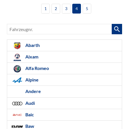
1
2
3
4
5
Fahrzeugnr.
Abarth
Aixam
Alfa Romeo
Alpine
Andere
Audi
Baic
Baw