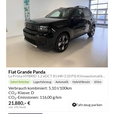
Fiat Grande Panda
La Prima HYBRID 1.2 eDCT 81 kW (110 PS) Klimaautomatik, Radio, DAB, Navigationssystem, Lenkradheizung, Sitzheizung, Induktionsladen für Smartphones, LED-Scheinwerfer, Lichtsensor, Regensensor, Tempomat, 17 Zoll Leichtmetallfelgen, uvm
Sofort lieferbar
Lagerfahrzeug
Automatik
Hybrid Benzin
10 km
Lieferzeit:
Getriebe:
Kraftstoff:
Kilometersta
Verbrauch kombiniert:
5,10 l/100km
CO
-Klasse:
D
2
CO
-Emissionen:
116,00 g/km
2
21.880,– €
Fahrzeug parken
inkl. 19% MwSt.