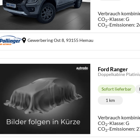
Verbrauch kombini
CO
-Klasse:
G
2
CO
-Emissionen:
2
2
Gewerbering Ost 8,
93155 Hemau
Ford Ranger
Doppelkabine Platin
Sofort lieferbar
Lieferzeit:
1 km
Kilometerstand
Verbrauch kombini
CO
-Klasse:
G
2
CO
-Emissionen:
2
2