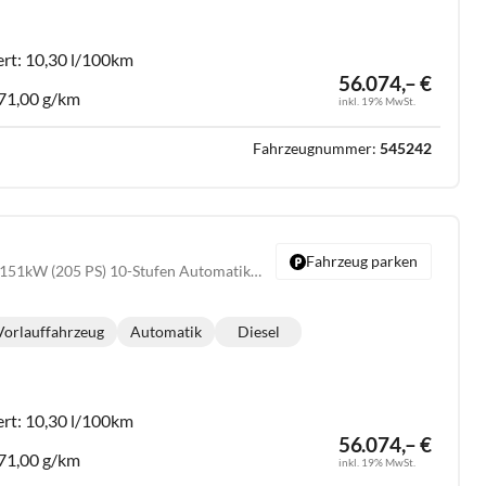
ert:
10,30 l/100km
56.074,– €
71,00 g/km
inkl. 19% MwSt.
Fahrzeugnummer:
545242
Fahrzeug parken
Wildtrak 2.0 EcoBlue 151kW (205 PS) 10-Stufen Automatikgetriebe 4WD
Vorlauffahrzeug
Automatik
Diesel
Getriebe:
Kraftstoff:
ert:
10,30 l/100km
56.074,– €
71,00 g/km
inkl. 19% MwSt.