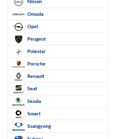
Nissan
Omoda
Opel
Peugeot
Polestar
Porsche
Renault
Seat
Skoda
Smart
Ssangyong
Subaru