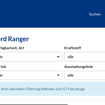
Suchen
börse
rd Ranger
htwagen,
hrzeuge,
fügbarkeit, Art
Kraftstoff
en
rieb
Ausstattungslinie
n Ihrer aktuellen Filterung befinden sich
57
Fahrzeuge: