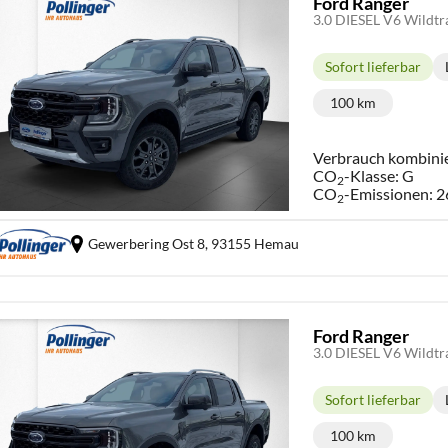
Ford Ranger
3.0 DIESEL V6 Wild
Sofort lieferbar
Lieferzeit:
100 km
Kilometerstand
Verbrauch kombini
CO
-Klasse:
G
2
CO
-Emissionen:
2
2
Gewerbering Ost 8,
93155 Hemau
Ford Ranger
3.0 DIESEL V6 Wild
Sofort lieferbar
Lieferzeit:
100 km
Kilometerstand