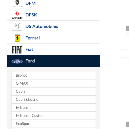
DFM
DFSK
DS Automobiles
Ferrari
Fiat
Ford
Bronco
C-MAX
Capri
Capri Electric
E-Transit
E-Transit Custom
EcoSport