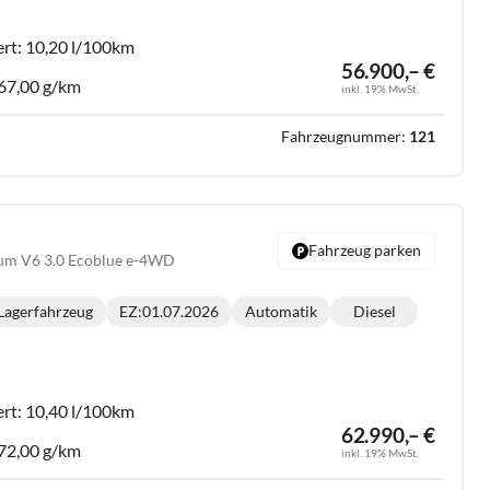
ert:
10,20 l/100km
56.900,– €
67,00 g/km
inkl. 19% MwSt.
Fahrzeugnummer:
121
Fahrzeug parken
ium V6 3.0 Ecoblue e-4WD
Lagerfahrzeug
EZ:
01.07.2026
Automatik
Diesel
Getriebe:
Kraftstoff:
:
ert:
10,40 l/100km
62.990,– €
72,00 g/km
inkl. 19% MwSt.