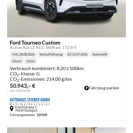
Ford Tourneo Custom
Active Aut L2 ACC 360Kam 17Z 8-S
UVL
:
28.08.2026
Vorlauffahrzeug
EZ:
31.07.2026
Automatik
Lieferzeit:
Getriebe:
Diesel
10 km
Kraftstoff:
Kilometerstand:
Verbrauch kombiniert:
8,20 l/100km
CO
-Klasse:
G
2
CO
-Emissionen:
214,00 g/km
2
50.943,– €
Fahrzeug parken
inkl. 19% MwSt.
Emerholzweg 5,
70439 Stuttgart
Fahrzeugnummer:
329109