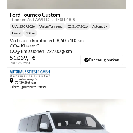
Ford Tourneo Custom
Titanium Aut AWD L2 LED SHZ 8-S
UVL
:
25.09.2026
Vorlauffahrzeug
EZ:
31.07.2026
Automatik
Lieferzeit:
Getriebe:
Diesel
10 km
Kraftstoff:
Kilometerstand:
Verbrauch kombiniert:
8,60 l/100km
CO
-Klasse:
G
2
CO
-Emissionen:
227,00 g/km
2
51.039,– €
Fahrzeug parken
inkl. 19% MwSt.
Emerholzweg 5,
70439 Stuttgart
Fahrzeugnummer:
328860