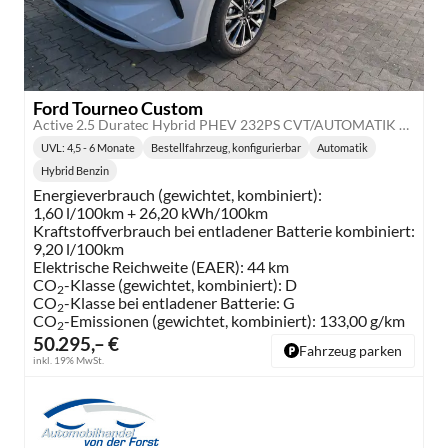
Ford Tourneo Custom
Active 2.5 Duratec Hybrid PHEV 232PS CVT/AUTOMATIK L2H1 (LANG), 5J Garantie, 8 Plätze, Adaptiver Tempomat, Toter-Winkel, Alarm, 2 Schiebetüren, 17" Alu, Sitzheizung, 3-Zonen-Klimautomatik, Privacy-Glas, Spiegel anklappbar, Parksensoren v/h, Kamera
UVL
: 4,5 - 6 Monate
Bestellfahrzeug, konfigurierbar
Automatik
Lieferzeit:
Getriebe:
Hybrid Benzin
Kraftstoff:
Energieverbrauch (gewichtet, kombiniert):
1,60 l/100km + 26,20 kWh/100km
Kraftstoffverbrauch bei entladener Batterie kombiniert:
9,20 l/100km
Elektrische Reichweite (EAER):
44 km
CO
-Klasse (gewichtet, kombiniert):
D
2
CO
-Klasse bei entladener Batterie:
G
2
CO
-Emissionen (gewichtet, kombiniert):
133,00 g/km
2
50.295,– €
Fahrzeug parken
inkl. 19% MwSt.