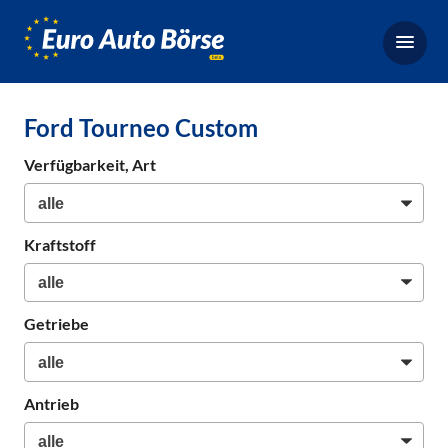
Euro-
Auto-
Börse,
Fahrzeugbörse
Ford Tourneo Custom
für
Gebrauchtwagen,
Verfügbarkeit, Art
Bestellfahrzeuge,
Neuwagen
Kraftstoff
Getriebe
Antrieb