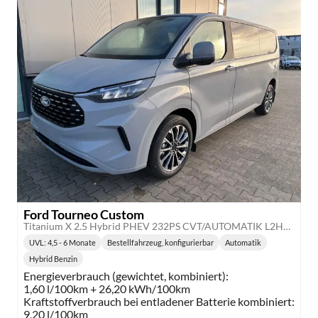
Ford Tourneo Custom
Titanium X 2.5 Hybrid PHEV 232PS CVT/AUTOMATIK L2H1 (LANG), 5J Garantie, 8 Plätze, 19" Alu, Elektr. Sitze + Kunstleder Sitzheizung, 3-Zonen-Klimautomatik, Alarm, 2 Schiebetüren, Adaptiver Tempomat, Toter-Winkel, Privacy-Glas, Parksensoren v/h, 360°-Ka
UVL
: 4,5 - 6 Monate
Bestellfahrzeug, konfigurierbar
Automatik
Lieferzeit:
Getriebe:
Hybrid Benzin
Kraftstoff:
Energieverbrauch (gewichtet, kombiniert):
1,60 l/100km + 26,20 kWh/100km
Kraftstoffverbrauch bei entladener Batterie kombiniert:
9,20 l/100km