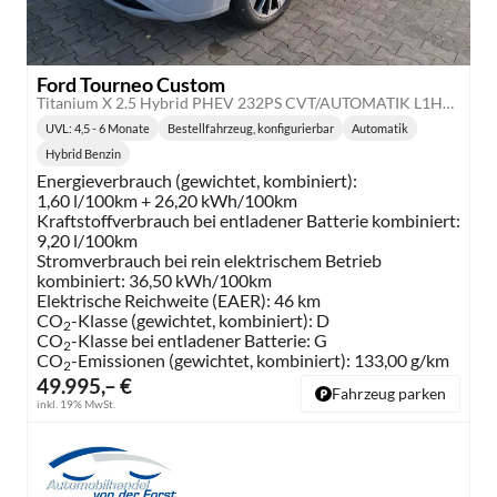
Ford Tourneo Custom
Titanium X 2.5 Hybrid PHEV 232PS CVT/AUTOMATIK L1H1, 5J Garantie, 8 Plätze, 19" Alu, Elektr. Sitze + Kunstleder Sitzheizung, 3-Zonen-Klimautomatik, Alarm, 2 Schiebetüren, Adaptiver Tempomat, Toter-Winkel, Privacy-Glas, Parksensoren v/h, 360°-Kamera
UVL
: 4,5 - 6 Monate
Bestellfahrzeug, konfigurierbar
Automatik
Lieferzeit:
Getriebe:
Hybrid Benzin
Kraftstoff:
Energieverbrauch (gewichtet, kombiniert):
1,60 l/100km + 26,20 kWh/100km
Kraftstoffverbrauch bei entladener Batterie kombiniert:
9,20 l/100km
Stromverbrauch bei rein elektrischem Betrieb
kombiniert:
36,50 kWh/100km
Elektrische Reichweite (EAER):
46 km
CO
-Klasse (gewichtet, kombiniert):
D
2
CO
-Klasse bei entladener Batterie:
G
2
CO
-Emissionen (gewichtet, kombiniert):
133,00 g/km
2
49.995,– €
Fahrzeug parken
inkl. 19% MwSt.