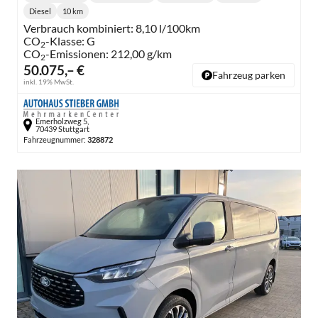
Lieferzeit:
Getriebe:
Diesel
10 km
Kraftstoff:
Kilometerstand:
Verbrauch kombiniert:
8,10 l/100km
CO
-Klasse:
G
2
CO
-Emissionen:
212,00 g/km
2
50.075,– €
Fahrzeug parken
inkl. 19% MwSt.
Emerholzweg 5,
70439 Stuttgart
Fahrzeugnummer:
328872