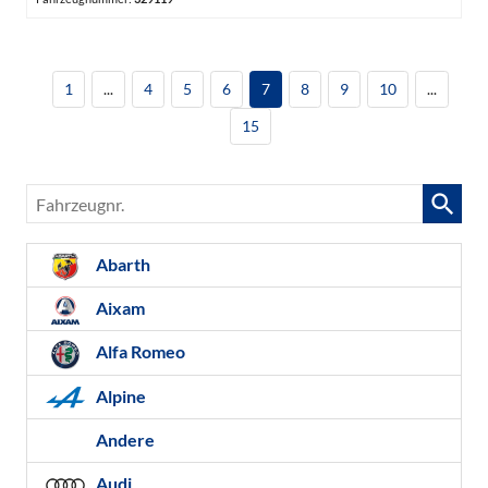
1
...
4
5
6
7
8
9
10
...
15
Fahrzeugnr.
Abarth
Aixam
Alfa Romeo
Alpine
Andere
Audi