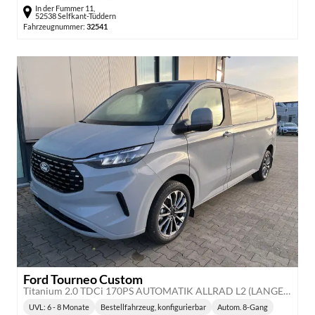
In der Fummer 11,
52538 Selfkant-Tüddern
Fahrzeugnummer:
32541
Ford Tourneo Custom
Titanium 2.0 TDCi 170PS AUTOMATIK ALLRAD L2 (LANGER RADSTAND) H1, 5 Jahre Garantie, 8 Plätze, 17" Alu, Sitzheizung, Klimautomatik vo/hi, Privacy-Glas, Spiegel elektr., Parksensoren v/h, Rückfahrkamera, LED-Scheinwerfer, Keyless, Beheizte Frontscheibe, Radio 13"
UVL
: 6 - 8 Monate
Bestellfahrzeug, konfigurierbar
Autom. 8-Gang
Lieferzeit:
Getriebe: