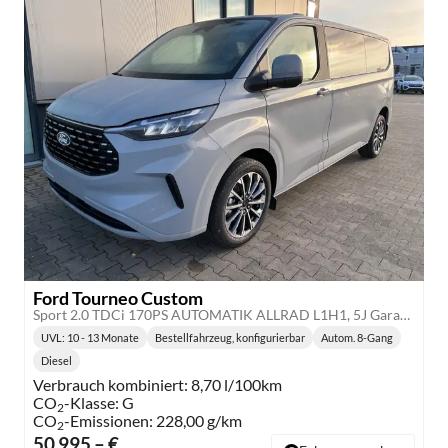
Ford Tourneo Custom
Sport 2.0 TDCi 170PS AUTOMATIK ALLRAD L1H1, 5J Garantie, 8 Plätze, 17" Alu, Schiebetüre re+li, Teil-Kunstlederpolster + Sitzheizung, 3-Zonen-Klimautomatik, Alarm, Privacy-Glas, Parksensoren v/h, Rückfahrkamera, LED-Scheinwerfer, Keyless, Beh. Frontscheibe
UVL
: 10 - 13 Monate
Bestellfahrzeug, konfigurierbar
Autom. 8-Gang
Lieferzeit:
Getriebe:
Diesel
Kraftstoff:
Verbrauch kombiniert:
8,70 l/100km
CO
-Klasse:
G
2
CO
-Emissionen:
228,00 g/km
2
50.995,– €