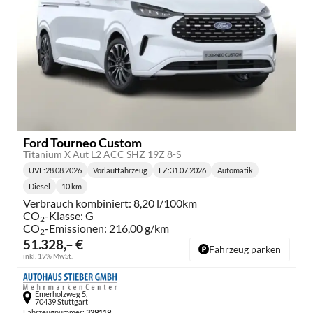
Ford Tourneo Custom
Titanium X Aut L2 ACC SHZ 19Z 8-S
UVL
:
28.08.2026
Vorlauffahrzeug
EZ:
31.07.2026
Automatik
Lieferzeit:
Getriebe:
Diesel
10 km
Kraftstoff:
Kilometerstand:
Verbrauch kombiniert:
8,20 l/100km
CO
-Klasse:
G
2
CO
-Emissionen:
216,00 g/km
2
51.328,– €
Fahrzeug parken
inkl. 19% MwSt.
Emerholzweg 5,
70439 Stuttgart
Fahrzeugnummer:
329119