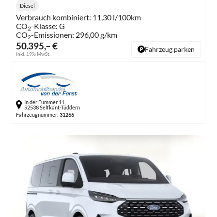
Diesel
Kraftstoff:
Verbrauch kombiniert:
11,30 l/100km
CO
-Klasse:
G
2
CO
-Emissionen:
296,00 g/km
2
50.395,– €
Fahrzeug parken
inkl. 19% MwSt.
In der Fummer 11,
52538 Selfkant-Tüddern
Fahrzeugnummer:
31266