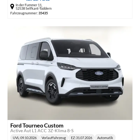
In der Fummer 11,
52538 Selfkant-Tüddern
Fahrzeugnummer:
35435
Ford Tourneo Custom
Active Aut L1 ACC 3Z-Klima 8-S
UVL
:
09.10.2026
Vorlauffahrzeug
EZ:
31.07.2026
Automatik