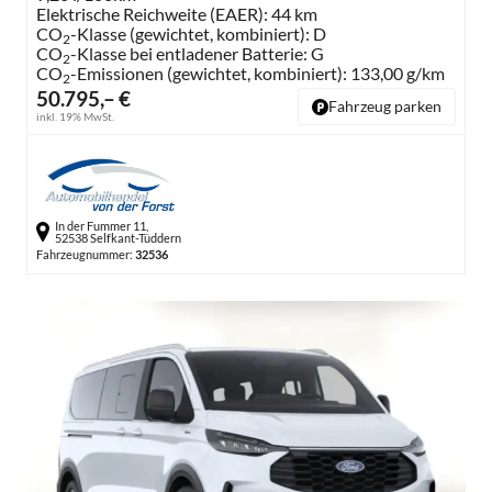
Elektrische Reichweite (EAER):
44 km
CO
-Klasse (gewichtet, kombiniert):
D
2
CO
-Klasse bei entladener Batterie:
G
2
CO
-Emissionen (gewichtet, kombiniert):
133,00 g/km
2
50.795,– €
Fahrzeug parken
inkl. 19% MwSt.
In der Fummer 11,
52538 Selfkant-Tüddern
Fahrzeugnummer:
32536