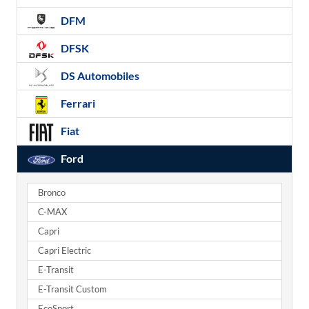
DFM
DFSK
DS Automobiles
Ferrari
Fiat
Ford
Bronco
C-MAX
Capri
Capri Electric
E-Transit
E-Transit Custom
EcoSport