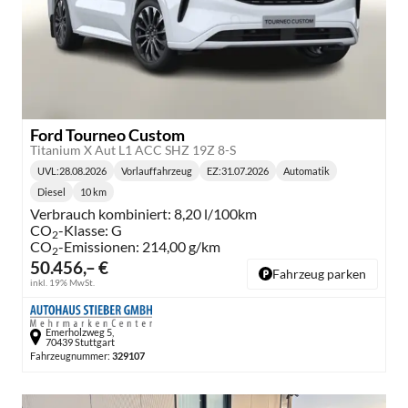
Ford Tourneo Custom
Titanium X Aut L1 ACC SHZ 19Z 8-S
UVL
:
28.08.2026
Vorlauffahrzeug
EZ:
31.07.2026
Automatik
Lieferzeit:
Getriebe:
Diesel
10 km
Kraftstoff:
Kilometerstand:
Verbrauch kombiniert:
8,20 l/100km
CO
-Klasse:
G
2
CO
-Emissionen:
214,00 g/km
2
50.456,– €
Fahrzeug parken
inkl. 19% MwSt.
Emerholzweg 5,
70439 Stuttgart
Fahrzeugnummer:
329107