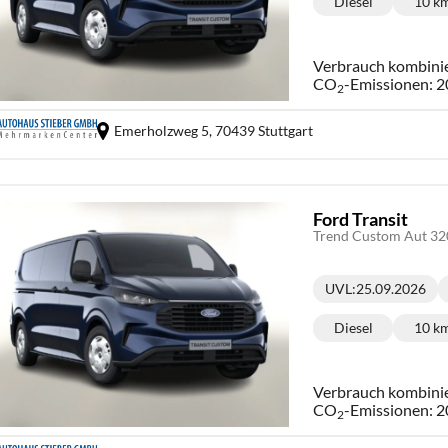
Diesel
10 k
Kraftstoff:
Ki
Verbrauch kombini
CO
-Emissionen:
2
2
Emerholzweg 5,
70439 Stuttgart
Ford Transit
Trend Custom Aut 3
UVL
:
25.09.2026
Lieferzeit:
Diesel
10 k
Kraftstoff:
Ki
Verbrauch kombini
CO
-Emissionen:
2
2