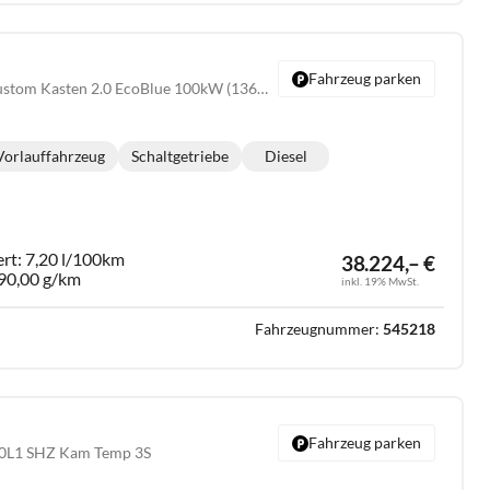
Fahrzeug parken
320 L2 Trend FWD Custom Kasten 2.0 EcoBlue 100kW (136 PS) 6-Gang Schaltgetriebe
Vorlauffahrzeug
Schaltgetriebe
Diesel
Getriebe:
Kraftstoff:
ert:
7,20 l/100km
38.224,– €
90,00 g/km
inkl. 19% MwSt.
Fahrzeugnummer:
545218
Fahrzeug parken
20L1 SHZ Kam Temp 3S