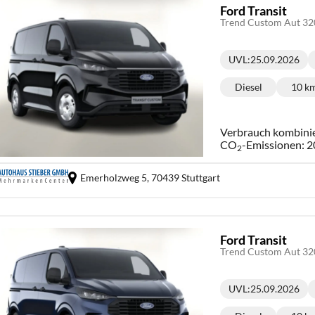
Ford Transit
Trend Custom Aut 3
UVL
:
25.09.2026
Lieferzeit:
Diesel
10 k
Kraftstoff:
Ki
Verbrauch kombini
CO
-Emissionen:
2
2
Emerholzweg 5,
70439 Stuttgart
Ford Transit
Trend Custom Aut 3
UVL
:
25.09.2026
Lieferzeit: