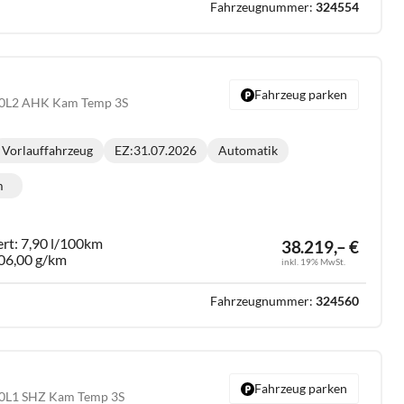
Fahrzeugnummer:
324554
Fahrzeug parken
20L2 AHK Kam Temp 3S
Vorlauffahrzeug
EZ:
31.07.2026
Automatik
Getriebe:
m
lometerstand:
ert:
7,90 l/100km
38.219,– €
06,00 g/km
inkl. 19% MwSt.
Fahrzeugnummer:
324560
Fahrzeug parken
20L1 SHZ Kam Temp 3S