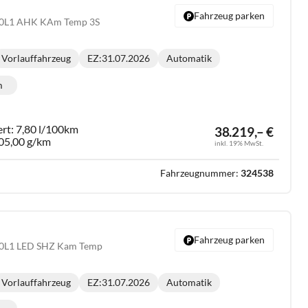
Fahrzeug parken
20L1 AHK KAm Temp 3S
Vorlauffahrzeug
EZ:
31.07.2026
Automatik
Getriebe:
m
lometerstand:
ert:
7,80 l/100km
38.219,– €
05,00 g/km
inkl. 19% MwSt.
Fahrzeugnummer:
324538
Fahrzeug parken
20L1 LED SHZ Kam Temp
Vorlauffahrzeug
EZ:
31.07.2026
Automatik
Getriebe: