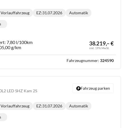
Vorlauffahrzeug
EZ:
31.07.2026
Automatik
Getriebe:
m
lometerstand:
ert:
7,80 l/100km
38.219,– €
05,00 g/km
inkl. 19% MwSt.
Fahrzeugnummer:
324590
Fahrzeug parken
20L2 LED SHZ Kam 2S
Vorlauffahrzeug
EZ:
31.07.2026
Automatik
Getriebe:
m
lometerstand: