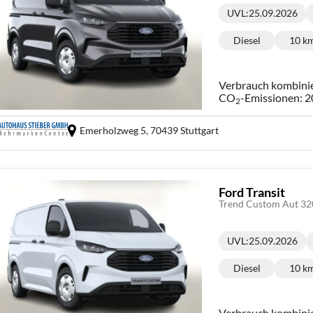
UVL
:
25.09.2026
Lieferzeit:
Diesel
10 k
Kraftstoff:
Ki
Verbrauch kombini
CO
-Emissionen:
2
2
Emerholzweg 5,
70439 Stuttgart
Ford Transit
Trend Custom Aut 3
UVL
:
25.09.2026
Lieferzeit:
Diesel
10 k
Kraftstoff:
Ki
Verbrauch kombini