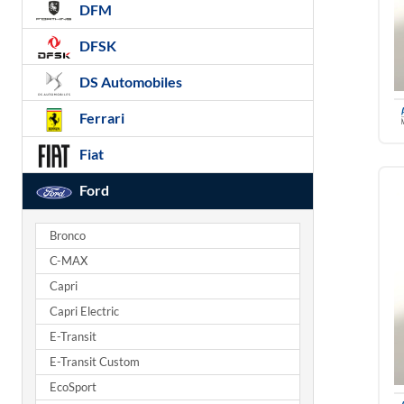
DFM
DFSK
DS Automobiles
Ferrari
Fiat
Ford
Bronco
C-MAX
Capri
Capri Electric
E-Transit
E-Transit Custom
EcoSport