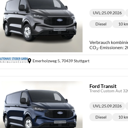
UVL
:
25.09.2026
Lieferzeit:
Diesel
10 k
Kraftstoff:
Ki
Verbrauch kombini
CO
-Emissionen:
2
2
Emerholzweg 5,
70439 Stuttgart
Ford Transit
Trend Custom Aut 3
UVL
:
25.09.2026
Lieferzeit:
Diesel
10 k
Kraftstoff:
Ki