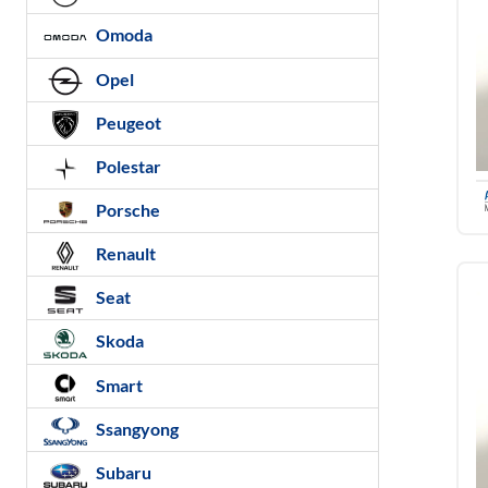
Omoda
Opel
Peugeot
Polestar
Porsche
Renault
Seat
Skoda
Smart
Ssangyong
Subaru