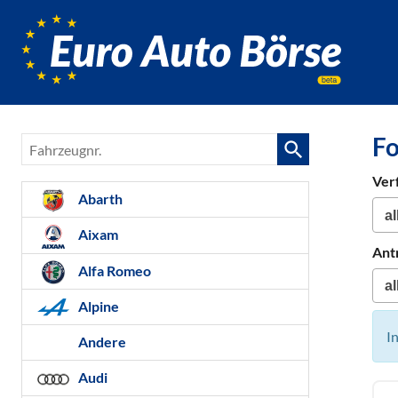
Euro-
Auto-
Börse,
Fahrzeug
für
Fo
Fahrzeugnr.
Gebrauc
Bestellfa
Ver
Neuwag
Abarth
Aixam
Ant
Alfa Romeo
Alpine
I
Andere
Audi