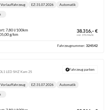
Vorlauffahrzeug
EZ:
31.07.2026
Automatik
Getriebe:
m
lometerstand:
ert:
7,80 l/100km
38.316,– €
05,00 g/km
inkl. 19% MwSt.
Fahrzeugnummer:
324542
Fahrzeug parken
20L1 LED SHZ Kam 2S
Vorlauffahrzeug
EZ:
31.07.2026
Automatik
Getriebe:
m
lometerstand:
ert:
7,80 l/100km