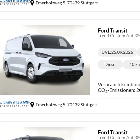
Emerholzweg 5,
70439 Stuttgart
Ford Transit
Trend Custom Aut 3
UVL
:
25.09.2026
Lieferzeit:
Diesel
10 k
Kraftstoff:
Ki
Verbrauch kombini
CO
-Emissionen:
2
2
Emerholzweg 5,
70439 Stuttgart
Ford Transit
Trend Custom Aut 3