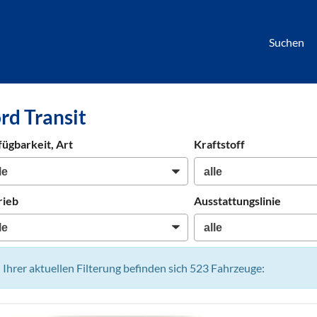
Suchen
börse
rd Transit
htwagen,
hrzeuge,
fügbarkeit, Art
Kraftstoff
en
rieb
Ausstattungslinie
n Ihrer aktuellen Filterung befinden sich
523
Fahrzeuge: