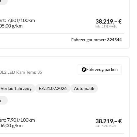
m
lometerstand:
ert:
7,80 l/100km
38.219,– €
05,00 g/km
inkl. 19% MwSt.
Fahrzeugnummer:
324544
Fahrzeug parken
20L2 LED Kam Temp 3S
Vorlauffahrzeug
EZ:
31.07.2026
Automatik
Getriebe:
m
lometerstand:
ert:
7,90 l/100km
38.219,– €
06,00 g/km
inkl. 19% MwSt.