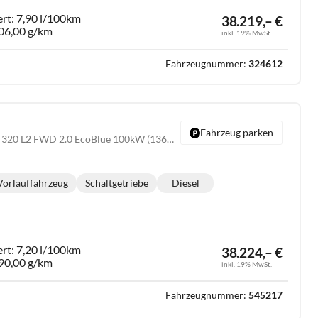
ert:
7,90 l/100km
38.219,– €
06,00 g/km
inkl. 19% MwSt.
Fahrzeugnummer:
324612
Fahrzeug parken
Trend Custom Kasten 320 L2 FWD 2.0 EcoBlue 100kW (136 PS) 6-Gang Schaltgetriebe
Vorlauffahrzeug
Schaltgetriebe
Diesel
Getriebe:
Kraftstoff:
ert:
7,20 l/100km
38.224,– €
90,00 g/km
inkl. 19% MwSt.
Fahrzeugnummer:
545217