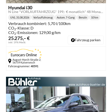
Hyundai i30
N Line *VORLAUFFAHRZEUG* 199,- € monatlich* 48 Monate* Ohne Kilometerbegrenzung*
UVL
:
31.08.2026
Vorlauffahrzeug
Autom. 7-Gang
Benzin
10 km
Lieferzeit:
Getriebe:
Kraftstoff:
Kilometerstan
Verbrauch kombiniert:
5,70 l/100km
CO
-Klasse:
D
2
CO
-Emissionen:
129,00 g/km
2
25.275,– €
Fahrzeug parken
inkl. 19% MwSt.
August-Horch-Straße 2,
56759 Kaisersesch
Fahrzeugnummer:
40591