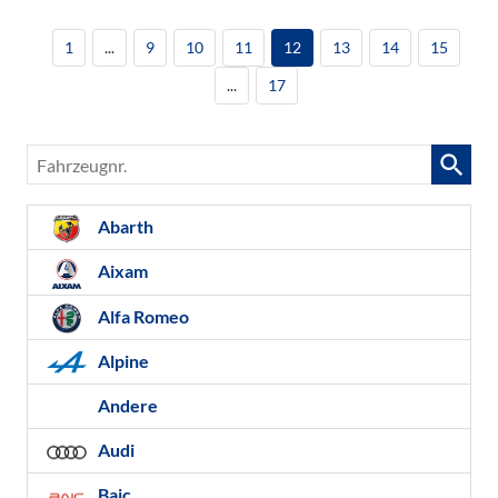
1
...
9
10
11
12
13
14
15
...
17
Fahrzeugnr.
Abarth
Aixam
Alfa Romeo
Alpine
Andere
Audi
Baic