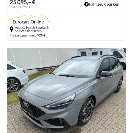
25.095,– €
Fahrzeug parken
inkl. 19% MwSt.
August-Horch-Straße 2,
56759 Kaisersesch
Fahrzeugnummer:
40349