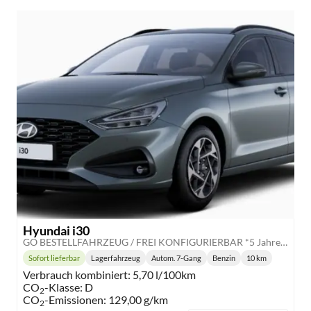
Hyundai i30
GO BESTELLFAHRZEUG / FREI KONFIGURIERBAR *5 Jahre Garantie*
Sofort lieferbar
Lagerfahrzeug
Autom. 7-Gang
Benzin
10 km
Lieferzeit:
Getriebe:
Kraftstoff:
Kilometerstand:
Verbrauch kombiniert:
5,70 l/100km
CO
-Klasse:
D
2
CO
-Emissionen:
129,00 g/km
2