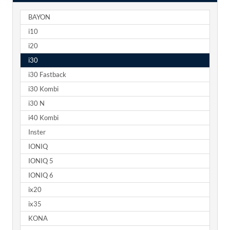
BAYON
i10
i20
i30
i30 Fastback
i30 Kombi
i30 N
i40 Kombi
Inster
IONIQ
IONIQ 5
IONIQ 6
ix20
ix35
KONA