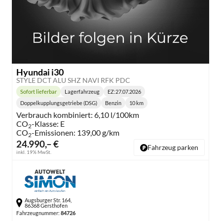
Hyundai i30
STYLE DCT ALU SHZ NAVI RFK PDC
Sofort lieferbar
Lagerfahrzeug
EZ:
27.07.2026
Lieferzeit:
Doppelkupplungsgetriebe (DSG)
Benzin
10 km
Getriebe:
Kraftstoff:
Kilometerstand:
Verbrauch kombiniert:
6,10 l/100km
CO
-Klasse:
E
2
CO
-Emissionen:
139,00 g/km
2
24.990,– €
Fahrzeug parken
inkl. 19% MwSt.
Augsburger Str. 164,
86368 Gersthofen
Fahrzeugnummer:
84726