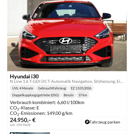
Hyundai i30
N Line 1.6 T-GDI DCT-Automatik Navigation, Sitzheizung, Einparkhilfe vorne
UVL
:
4 Monate
Gebrauchtfahrzeug
EZ:
13.03.2026
Lieferzeit:
Doppelkupplungsgetriebe (DSG)
Benzin
37 km
Getriebe:
Kraftstoff:
Kilometerstand:
Verbrauch kombiniert:
6,60 l/100km
CO
-Klasse:
E
2
CO
-Emissionen:
149,00 g/km
2
24.950,– €
Fahrzeug parken
inkl. 19% MwSt.