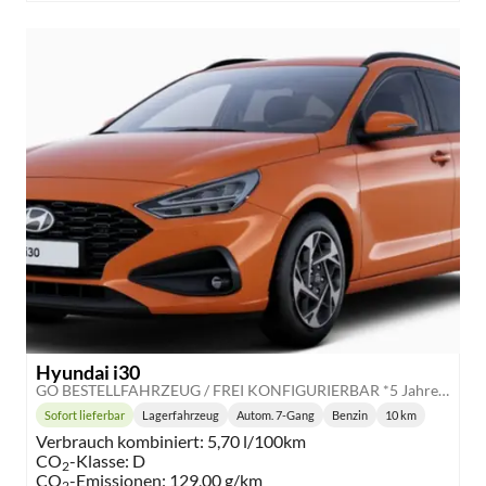
Hyundai i30
GO BESTELLFAHRZEUG / FREI KONFIGURIERBAR *5 Jahre Garantie*
Sofort lieferbar
Lagerfahrzeug
Autom. 7-Gang
Benzin
10 km
Lieferzeit:
Getriebe:
Kraftstoff:
Kilometerstand:
Verbrauch kombiniert:
5,70 l/100km
CO
-Klasse:
D
2
CO
-Emissionen:
129,00 g/km
2