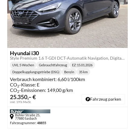
Hyundai i30
Style Premium 1.6 T-GDI DCT-Automatik Navigation, Digitales Cockpit, Voll-LED-Scheinwerfer, Smart-Key-System
UVL
:
5 Wochen
Gebrauchtfahrzeug
EZ:
15.01.2026
Lieferzeit:
Doppelkupplungsgetriebe (DSG)
Benzin
35 km
Getriebe:
Kraftstoff:
Kilometerstand:
Verbrauch kombiniert:
6,60 l/100km
CO
-Klasse:
E
2
CO
-Emissionen:
149,00 g/km
2
25.350,– €
Fahrzeug parken
inkl. 19% MwSt.
Bühler Straße 25,
77880 Sasbach
Fahrzeugnummer:
48855