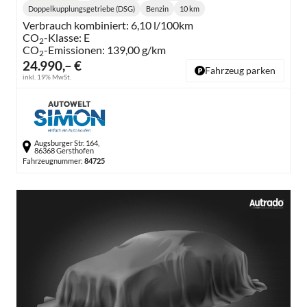
Doppelkupplungsgetriebe (DSG)
Benzin
10 km
Getriebe:
Kraftstoff:
Kilometerstand:
Verbrauch kombiniert:
6,10 l/100km
CO
-Klasse:
E
2
CO
-Emissionen:
139,00 g/km
2
24.990,– €
Fahrzeug parken
inkl. 19% MwSt.
Augsburger Str. 164,
86368 Gersthofen
Fahrzeugnummer:
84725