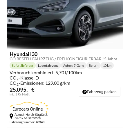
Hyundai i30
GO BESTELLFAHRZEUG / FREI KONFIGURIERBAR *5 Jahre Garantie*
Sofort lieferbar
Lagerfahrzeug
Autom. 7-Gang
Benzin
10 km
Lieferzeit:
Getriebe:
Kraftstoff:
Kilometerstand:
Verbrauch kombiniert:
5,70 l/100km
CO
-Klasse:
D
2
CO
-Emissionen:
129,00 g/km
2
25.095,– €
Fahrzeug parken
inkl. 19% MwSt.
August-Horch-Straße 2,
56759 Kaisersesch
Fahrzeugnummer:
40348