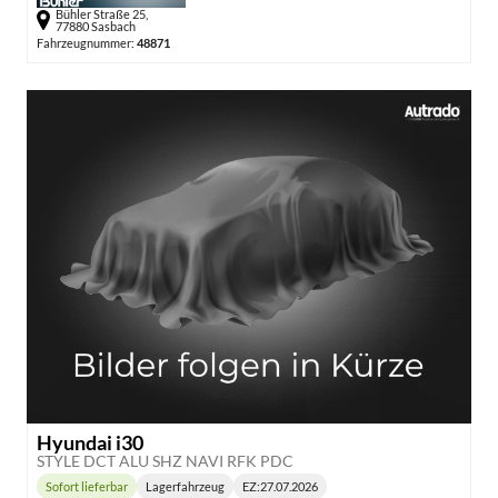
Bühler Straße 25,
77880 Sasbach
Fahrzeugnummer:
48871
Hyundai i30
STYLE DCT ALU SHZ NAVI RFK PDC
Sofort lieferbar
Lagerfahrzeug
EZ:
27.07.2026
Lieferzeit: