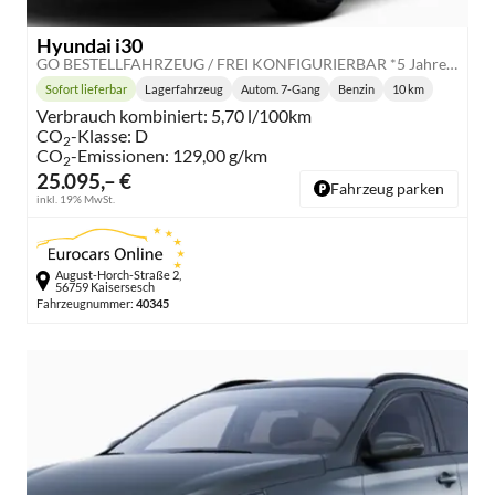
Hyundai i30
GO BESTELLFAHRZEUG / FREI KONFIGURIERBAR *5 Jahre Garantie*
Sofort lieferbar
Lagerfahrzeug
Autom. 7-Gang
Benzin
10 km
Lieferzeit:
Getriebe:
Kraftstoff:
Kilometerstand:
Verbrauch kombiniert:
5,70 l/100km
CO
-Klasse:
D
2
CO
-Emissionen:
129,00 g/km
2
25.095,– €
Fahrzeug parken
inkl. 19% MwSt.
August-Horch-Straße 2,
56759 Kaisersesch
Fahrzeugnummer:
40345