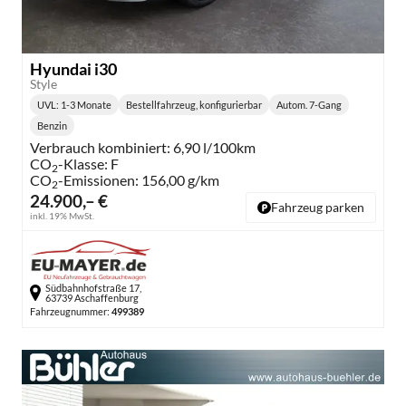
Hyundai i30
Style
UVL
: 1-3 Monate
Bestellfahrzeug, konfigurierbar
Autom. 7-Gang
Lieferzeit:
Getriebe:
Benzin
Kraftstoff:
Verbrauch kombiniert:
6,90 l/100km
CO
-Klasse:
F
2
CO
-Emissionen:
156,00 g/km
2
24.900,– €
Fahrzeug parken
inkl. 19% MwSt.
Südbahnhofstraße 17,
63739 Aschaffenburg
Fahrzeugnummer:
499389