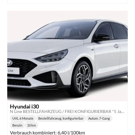
Hyundai i30
N Line BESTELLFAHRZEUG / FREI KONFIGURIERBAR *5 Jahre Garantie*
UVL
:
6 Monate
Bestellfahrzeug, konfigurierbar
Autom. 7-Gang
Lieferzeit:
Getriebe:
Benzin
10 km
Kraftstoff:
Kilometerstand:
Verbrauch kombiniert:
6,40 l/100km