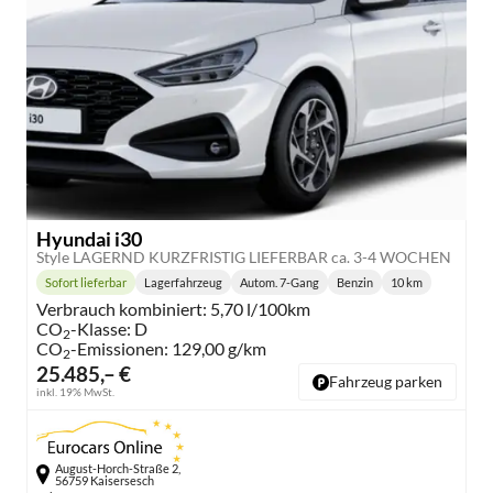
Hyundai i30
Style LAGERND KURZFRISTIG LIEFERBAR ca. 3-4 WOCHEN
Sofort lieferbar
Lagerfahrzeug
Autom. 7-Gang
Benzin
10 km
Lieferzeit:
Getriebe:
Kraftstoff:
Kilometerstand:
Verbrauch kombiniert:
5,70 l/100km
CO
-Klasse:
D
2
CO
-Emissionen:
129,00 g/km
2
25.485,– €
Fahrzeug parken
inkl. 19% MwSt.
August-Horch-Straße 2,
56759 Kaisersesch