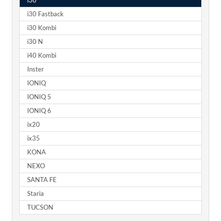
i30
i30 Fastback
i30 Kombi
i30 N
i40 Kombi
Inster
IONIQ
IONIQ 5
IONIQ 6
ix20
ix35
KONA
NEXO
SANTA FE
Staria
TUCSON