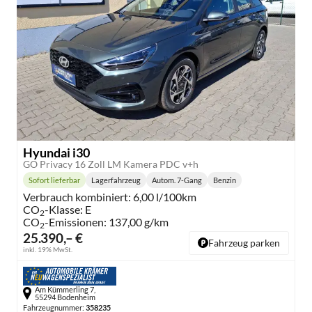
Hyundai i30
GO Privacy 16 Zoll LM Kamera PDC v+h
Sofort lieferbar
Lagerfahrzeug
Autom. 7-Gang
Benzin
Lieferzeit:
Getriebe:
Kraftstoff:
Verbrauch kombiniert:
6,00 l/100km
CO
-Klasse:
E
2
CO
-Emissionen:
137,00 g/km
2
25.390,– €
Fahrzeug parken
inkl. 19% MwSt.
Am Kümmerling 7,
55294 Bodenheim
Fahrzeugnummer:
358235