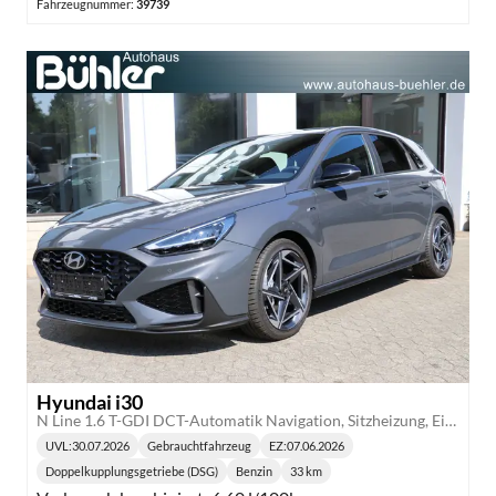
Fahrzeugnummer:
39739
Hyundai i30
N Line 1.6 T-GDI DCT-Automatik Navigation, Sitzheizung, Einparkhilfe vorne
UVL
:
30.07.2026
Gebrauchtfahrzeug
EZ:
07.06.2026
Lieferzeit:
Doppelkupplungsgetriebe (DSG)
Benzin
33 km
Getriebe:
Kraftstoff:
Kilometerstand: