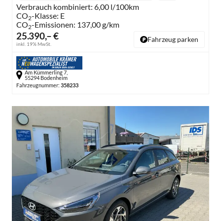
Verbrauch kombiniert:
6,00 l/100km
CO
-Klasse:
E
2
CO
-Emissionen:
137,00 g/km
2
25.390,– €
Fahrzeug parken
inkl. 19% MwSt.
Am Kümmerling 7,
55294 Bodenheim
Fahrzeugnummer:
358233