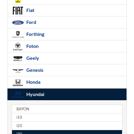
Fiat
Ford
Forthing
Foton
Geely
Genesis
Honda
Hyundai
BAYON
i10
i20