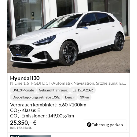
Hyundai i30
N Line 1.6 T-GDI DCT-Automatik Navigation, Sitzheizung, Einparkhilfe vorne
UVL
:
3 Monate
Gebrauchtfahrzeug
EZ:
15.04.2026
Lieferzeit:
Doppelkupplungsgetriebe (DSG)
Benzin
39 km
Getriebe:
Kraftstoff:
Kilometerstand:
Verbrauch kombiniert:
6,60 l/100km
CO
-Klasse:
E
2
CO
-Emissionen:
149,00 g/km
2
25.350,– €
Fahrzeug parken
inkl. 19% MwSt.