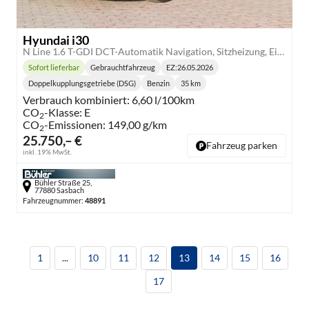
Hyundai i30
N Line 1.6 T-GDI DCT-Automatik Navigation, Sitzheizung, Einparkhilfe vorne
Sofort lieferbar
Gebrauchtfahrzeug
EZ:
26.05.2026
Lieferzeit:
Doppelkupplungsgetriebe (DSG)
Benzin
35 km
Getriebe:
Kraftstoff:
Kilometerstand:
Verbrauch kombiniert:
6,60 l/100km
CO
-Klasse:
E
2
CO
-Emissionen:
149,00 g/km
2
25.750,– €
Fahrzeug parken
inkl. 19% MwSt.
Bühler Straße 25,
77880 Sasbach
Fahrzeugnummer:
48891
1
...
10
11
12
13
14
15
16
17