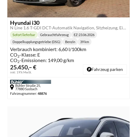
Hyundai i30
N Line 1.6 T-GDI DCT-Automatik Navigation, Sitzheizung, Einparkhilfe vorne
Sofort lieferbar
Gebrauchtfahrzeug
EZ:
23.06.2026
Lieferzeit:
Doppelkupplungsgetriebe (DSG)
Benzin
39 km
Getriebe:
Kraftstoff:
Kilometerstand:
Verbrauch kombiniert:
6,60 l/100km
CO
-Klasse:
E
2
CO
-Emissionen:
149,00 g/km
2
25.450,– €
Fahrzeug parken
inkl. 19% MwSt.
Bühler Straße 25,
77880 Sasbach
Fahrzeugnummer:
48876