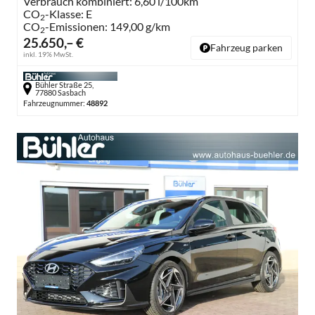
Verbrauch kombiniert:
6,60 l/100km
CO
-Klasse:
E
2
CO
-Emissionen:
149,00 g/km
2
25.650,– €
Fahrzeug parken
inkl. 19% MwSt.
Bühler Straße 25,
77880 Sasbach
Fahrzeugnummer:
48892