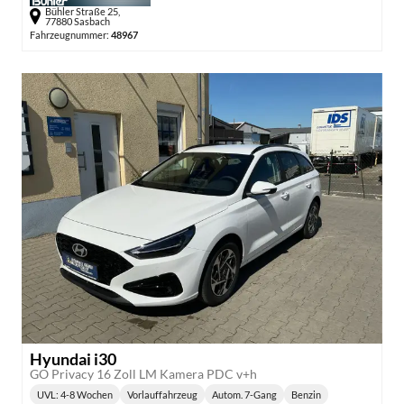
Bühler Straße 25,
77880 Sasbach
Fahrzeugnummer:
48967
Hyundai i30
GO Privacy 16 Zoll LM Kamera PDC v+h
UVL
: 4-8 Wochen
Vorlauffahrzeug
Autom. 7-Gang
Benzin
Lieferzeit:
Getriebe:
Kraftstoff: