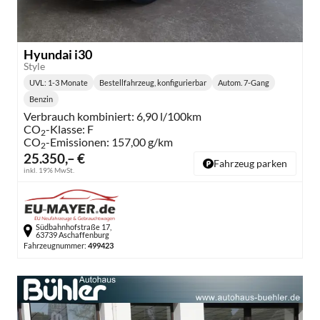
Hyundai i30
Style
UVL
: 1-3 Monate
Bestellfahrzeug, konfigurierbar
Autom. 7-Gang
Lieferzeit:
Getriebe:
Benzin
Kraftstoff:
Verbrauch kombiniert:
6,90 l/100km
CO
-Klasse:
F
2
CO
-Emissionen:
157,00 g/km
2
25.350,– €
Fahrzeug parken
inkl. 19% MwSt.
Südbahnhofstraße 17,
63739 Aschaffenburg
Fahrzeugnummer:
499423