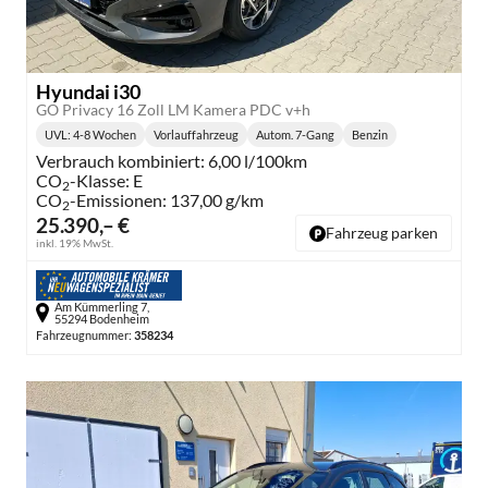
Hyundai i30
GO Privacy 16 Zoll LM Kamera PDC v+h
UVL
: 4-8 Wochen
Vorlauffahrzeug
Autom. 7-Gang
Benzin
Lieferzeit:
Getriebe:
Kraftstoff:
Verbrauch kombiniert:
6,00 l/100km
CO
-Klasse:
E
2
CO
-Emissionen:
137,00 g/km
2
25.390,– €
Fahrzeug parken
inkl. 19% MwSt.
Am Kümmerling 7,
55294 Bodenheim
Fahrzeugnummer:
358234