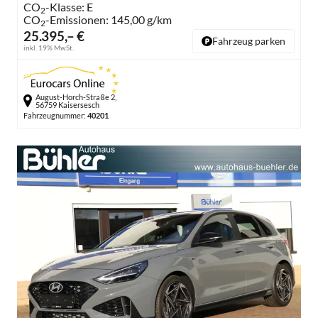
CO
-Klasse:
E
2
CO
-Emissionen:
145,00 g/km
2
25.395,– €
Fahrzeug parken
inkl. 19% MwSt.
August-Horch-Straße 2,
56759 Kaisersesch
Fahrzeugnummer:
40201