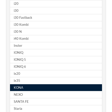
i20
i30
i30 Fastback
i30 Kombi
i30 N
i40 Kombi
Inster
IONIQ
IONIQ 5
IONIQ 6
ix20
ix35
KONA
NEXO
SANTA FE
Staria