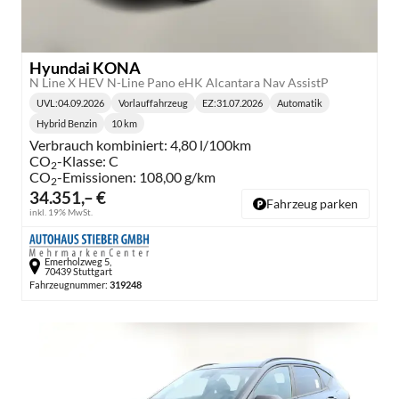
Hyundai KONA
N Line X HEV N-Line Pano eHK Alcantara Nav AssistP
UVL
:
04.09.2026
Vorlauffahrzeug
EZ:
31.07.2026
Automatik
Lieferzeit:
Getriebe:
Hybrid Benzin
10 km
Kraftstoff:
Kilometerstand:
Verbrauch kombiniert:
4,80 l/100km
CO
-Klasse:
C
2
CO
-Emissionen:
108,00 g/km
2
34.351,– €
Fahrzeug parken
inkl. 19% MwSt.
Emerholzweg 5,
70439 Stuttgart
Fahrzeugnummer:
319248