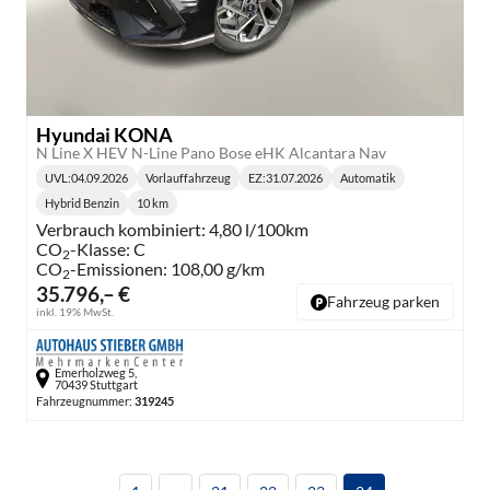
Hyundai KONA
N Line X HEV N-Line Pano Bose eHK Alcantara Nav
UVL
:
04.09.2026
Vorlauffahrzeug
EZ:
31.07.2026
Automatik
Lieferzeit:
Getriebe:
Hybrid Benzin
10 km
Kraftstoff:
Kilometerstand:
Verbrauch kombiniert:
4,80 l/100km
CO
-Klasse:
C
2
CO
-Emissionen:
108,00 g/km
2
35.796,– €
Fahrzeug parken
inkl. 19% MwSt.
Emerholzweg 5,
70439 Stuttgart
Fahrzeugnummer:
319245