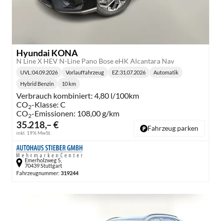
Hyundai KONA
N Line X HEV N-Line Pano Bose eHK Alcantara Nav
UVL
:
04.09.2026
Vorlauffahrzeug
EZ:
31.07.2026
Automatik
Lieferzeit:
Getriebe:
Hybrid Benzin
10 km
Kraftstoff:
Kilometerstand:
Verbrauch kombiniert:
4,80 l/100km
CO
-Klasse:
C
2
CO
-Emissionen:
108,00 g/km
2
35.218,– €
Fahrzeug parken
inkl. 19% MwSt.
Emerholzweg 5,
70439 Stuttgart
Fahrzeugnummer:
319244