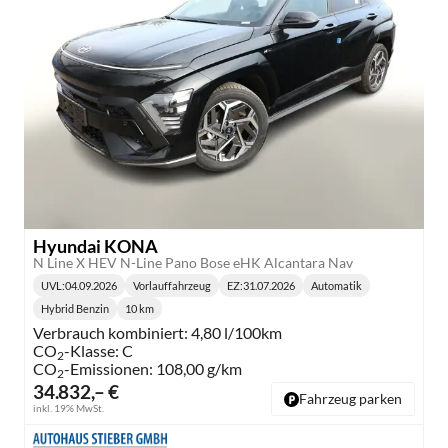
Hyundai KONA
N Line X HEV N-Line Pano Bose eHK Alcantara Nav
UVL
:
04.09.2026
Vorlauffahrzeug
EZ:
31.07.2026
Automatik
Lieferzeit:
Getriebe:
Hybrid Benzin
10 km
Kraftstoff:
Kilometerstand:
Verbrauch kombiniert:
4,80 l/100km
CO
-Klasse:
C
2
CO
-Emissionen:
108,00 g/km
2
34.832,– €
Fahrzeug parken
inkl. 19% MwSt.