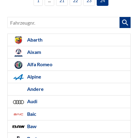
1
...
21
22
23
24
Fahrzeugnr.
Abarth
Aixam
Alfa Romeo
Alpine
Andere
Audi
Baic
Baw