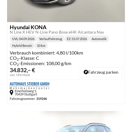
Hyundai KONA
N Line X HEV N-Line Pano Bose eHK Alcantara Nav
UVL
:
04.09.2026
Vorlauffahrzeug
EZ:
31.07.2026
Automatik
Lieferzeit:
Getriebe:
Hybrid Benzin
10 km
Kraftstoff:
Kilometerstand:
Verbrauch kombiniert:
4,80 l/100km
CO
-Klasse:
C
2
CO
-Emissionen:
108,00 g/km
2
34.832,– €
Fahrzeug parken
inkl. 19% MwSt.
Emerholzweg 5,
70439 Stuttgart
Fahrzeugnummer:
319246