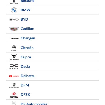
Bestune
BMW
BYD
Cadillac
Changan
Citroën
Cupra
Dacia
Daihatsu
DFM
DFSK
DS Automobiles