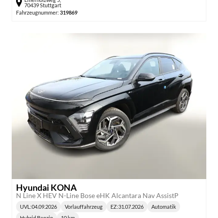
70439 Stuttgart
Fahrzeugnummer:
319869
Hyundai KONA
N Line X HEV N-Line Bose eHK Alcantara Nav AssistP
UVL
:
04.09.2026
Vorlauffahrzeug
EZ:
31.07.2026
Automatik
Lieferzeit:
Getriebe:
Hybrid Benzin
10 km