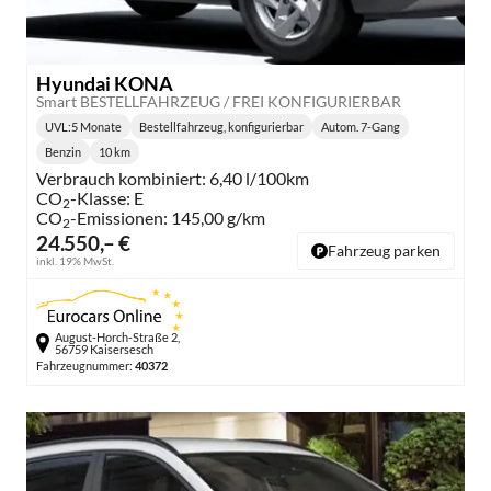
Hyundai KONA
Smart BESTELLFAHRZEUG / FREI KONFIGURIERBAR
UVL
:
5 Monate
Bestellfahrzeug, konfigurierbar
Autom. 7-Gang
Lieferzeit:
Getriebe:
Benzin
10 km
Kraftstoff:
Kilometerstand:
Verbrauch kombiniert:
6,40 l/100km
CO
-Klasse:
E
2
CO
-Emissionen:
145,00 g/km
2
24.550,– €
Fahrzeug parken
inkl. 19% MwSt.
August-Horch-Straße 2,
56759 Kaisersesch
Fahrzeugnummer:
40372