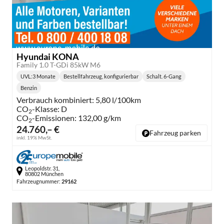
Hyundai KONA
Family 1.0 T-GDi 85kW M6
UVL
:
3 Monate
Bestellfahrzeug, konfigurierbar
Schalt. 6-Gang
Lieferzeit:
Getriebe:
Benzin
Kraftstoff:
Verbrauch kombiniert:
5,80 l/100km
CO
-Klasse:
D
2
CO
-Emissionen:
132,00 g/km
2
24.760,– €
Fahrzeug parken
inkl. 19% MwSt.
Leopoldstr. 31,
80802 München
Fahrzeugnummer:
29162