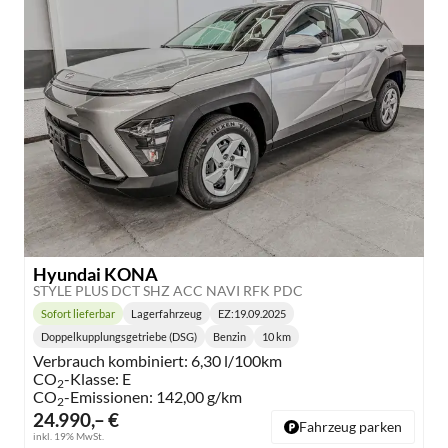
Hyundai KONA
STYLE PLUS DCT SHZ ACC NAVI RFK PDC
Sofort lieferbar
Lagerfahrzeug
EZ:
19.09.2025
Lieferzeit:
Doppelkupplungsgetriebe (DSG)
Benzin
10 km
Getriebe:
Kraftstoff:
Kilometerstand:
Verbrauch kombiniert:
6,30 l/100km
CO
-Klasse:
E
2
CO
-Emissionen:
142,00 g/km
2
24.990,– €
Fahrzeug parken
inkl. 19% MwSt.