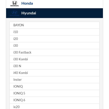
Honda
Hyundai
BAYON
i10
i20
i30
i30 Fastback
i30 Kombi
i30 N
i40 Kombi
Inster
IONIQ
IONIQ 5
IONIQ 6
ix20