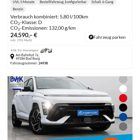
UVL
:
5 Monate
Bestellfahrzeug, konfigurierbar
Schalt. 6-Gang
Lieferzeit:
Getriebe:
Benzin
Kraftstoff:
Verbrauch kombiniert:
5,80 l/100km
CO
-Klasse:
D
2
CO
-Emissionen:
132,00 g/km
2
24.590,– €
Fahrzeug parken
inkl. 19% MwSt.
Am Bahnhof 7a,
49186 Bad Iburg
Fahrzeugnummer:
24938