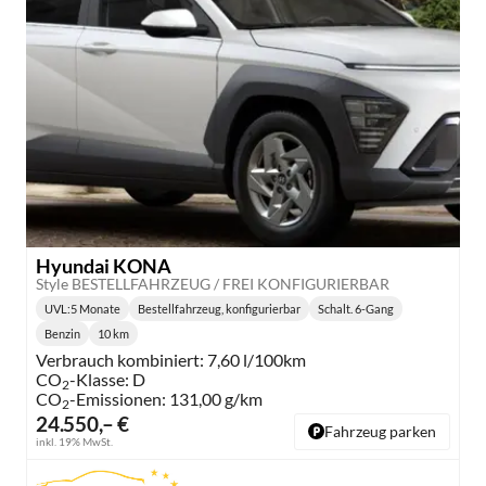
Hyundai KONA
Style BESTELLFAHRZEUG / FREI KONFIGURIERBAR
UVL
:
5 Monate
Bestellfahrzeug, konfigurierbar
Schalt. 6-Gang
Lieferzeit:
Getriebe:
Benzin
10 km
Kraftstoff:
Kilometerstand:
Verbrauch kombiniert:
7,60 l/100km
CO
-Klasse:
D
2
CO
-Emissionen:
131,00 g/km
2
24.550,– €
Fahrzeug parken
inkl. 19% MwSt.