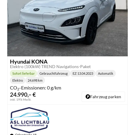
Hyundai KONA
Elektro (100kW) TREND Navigations-Paket
Sofort lieferbar
Gebrauchtfahrzeug
EZ:
13.04.2023
Automatik
Lieferzeit:
Getriebe:
Elektro
24.698 km
Kraftstoff:
Kilometerstand:
CO
-Emissionen:
0 g/km
2
24.990,– €
Fahrzeug parken
inkl. 19% MwSt.
Oderstraße 18,