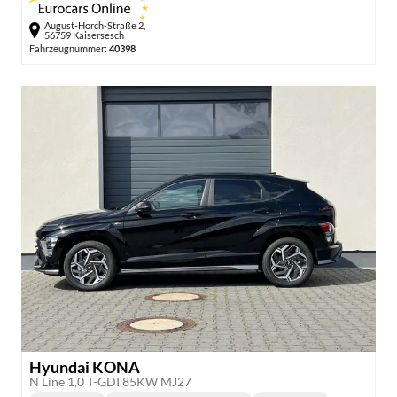
August-Horch-Straße 2,
56759 Kaisersesch
Fahrzeugnummer:
40398
Hyundai KONA
N Line 1,0 T-GDI 85KW MJ27