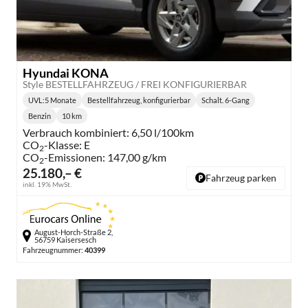
Hyundai KONA
Style BESTELLFAHRZEUG / FREI KONFIGURIERBAR
UVL
:
5 Monate
Bestellfahrzeug, konfigurierbar
Schalt. 6-Gang
Lieferzeit:
Getriebe:
Benzin
10 km
Kraftstoff:
Kilometerstand:
Verbrauch kombiniert:
6,50 l/100km
CO
-Klasse:
E
2
CO
-Emissionen:
147,00 g/km
2
25.180,– €
Fahrzeug parken
inkl. 19% MwSt.
August-Horch-Straße 2,
56759 Kaisersesch
Fahrzeugnummer:
40399