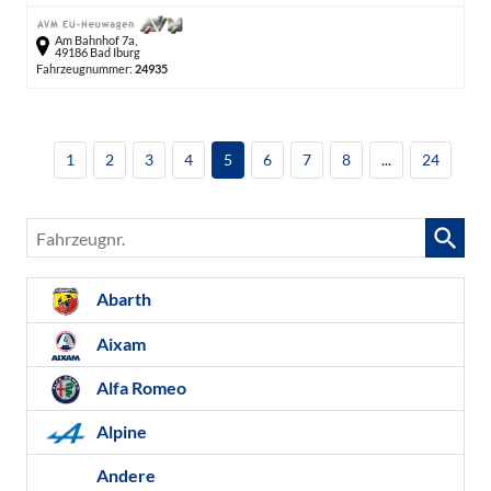
Am Bahnhof 7a,
49186 Bad Iburg
Fahrzeugnummer:
24935
1
2
3
4
5
6
7
8
...
24
Fahrzeugnr.
Abarth
Aixam
Alfa Romeo
Alpine
Andere