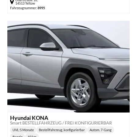
14513 Teltow
Fahrzeugnummer:
8995
Hyundai KONA
Smart BESTELLFAHRZEUG / FREI KONFIGURIERBAR
UVL
:
5 Monate
Bestellfahrzeug, konfigurierbar
Autom. 7-Gang
Lieferzeit:
Getriebe:
Benzin
10 km