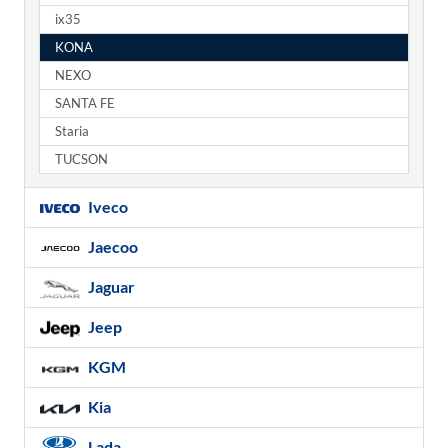
ix35
KONA
NEXO
SANTA FE
Staria
TUCSON
Iveco
Jaecoo
Jaguar
Jeep
KGM
Kia
Lada