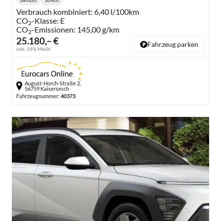
Kraftstoff:
Kilometerstand:
Verbrauch kombiniert:
6,40 l/100km
CO
-Klasse:
E
2
CO
-Emissionen:
145,00 g/km
2
25.180,– €
Fahrzeug parken
inkl. 19% MwSt.
August-Horch-Straße 2,
56759 Kaisersesch
Fahrzeugnummer:
40373