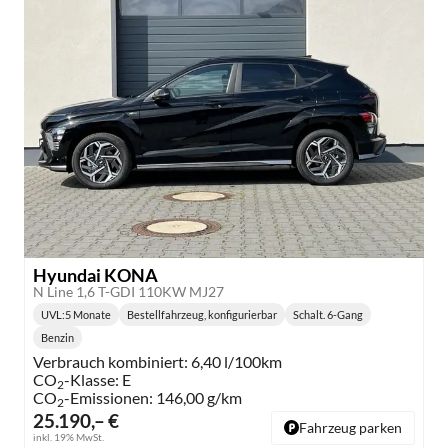
Hyundai KONA
N Line 1,6 T-GDI 110KW MJ27
UVL
:
5 Monate
Bestellfahrzeug, konfigurierbar
Schalt. 6-Gang
Lieferzeit:
Getriebe:
Benzin
Kraftstoff:
Verbrauch kombiniert:
6,40 l/100km
CO
-Klasse:
E
2
CO
-Emissionen:
146,00 g/km
2
25.190,– €
Fahrzeug parken
inkl. 19% MwSt.