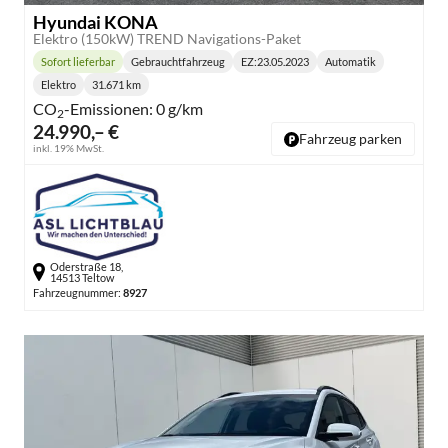
Hyundai KONA
Elektro (150kW) TREND Navigations-Paket
Sofort lieferbar
Gebrauchtfahrzeug
EZ:
23.05.2023
Automatik
Lieferzeit:
Getriebe:
Elektro
31.671 km
Kraftstoff:
Kilometerstand:
CO
-Emissionen:
0 g/km
2
24.990,– €
Fahrzeug parken
inkl. 19% MwSt.
Oderstraße 18,
14513 Teltow
Fahrzeugnummer:
8927