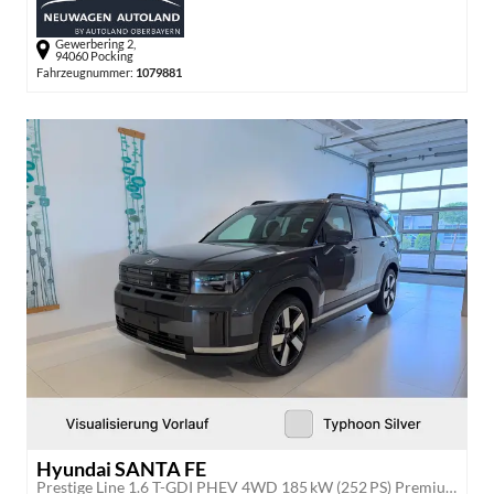
Gewerbering 2,
94060 Pocking
Fahrzeugnummer:
1079881
Hyundai SANTA FE
Prestige Line 1.6 T-GDI PHEV 4WD 185 kW (252 PS) Premium Sound Paket, Navigationssystem, 360 Grad Übersichtskamera, Sitzheizung, Lenkradheizung, SmartKey, Sitzbelüftung, Head-up Display, LED-Scheinwerfer, 20 Zoll Leichtmetallfelgen, uvm.