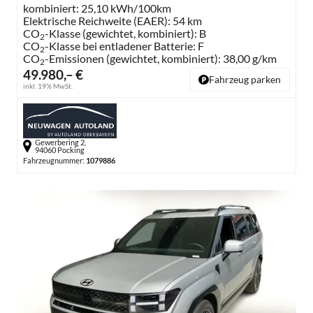
kombiniert:
25,10 kWh/100km
Elektrische Reichweite (EAER):
54 km
CO
-Klasse (gewichtet, kombiniert):
B
2
CO
-Klasse bei entladener Batterie:
F
2
CO
-Emissionen (gewichtet, kombiniert):
38,00 g/km
2
49.980,– €
Fahrzeug parken
inkl. 19% MwSt.
Gewerbering 2,
94060 Pocking
Fahrzeugnummer:
1079886