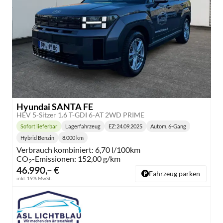
Hyundai SANTA FE
HEV 5-Sitzer 1.6 T-GDI 6-AT 2WD PRIME
Sofort lieferbar
Lagerfahrzeug
EZ:
24.09.2025
Autom. 6-Gang
Lieferzeit:
Getriebe:
Hybrid Benzin
8.000 km
Kraftstoff:
Kilometerstand:
Verbrauch kombiniert:
6,70 l/100km
CO
-Emissionen:
152,00 g/km
2
46.990,– €
Fahrzeug parken
inkl. 19% MwSt.