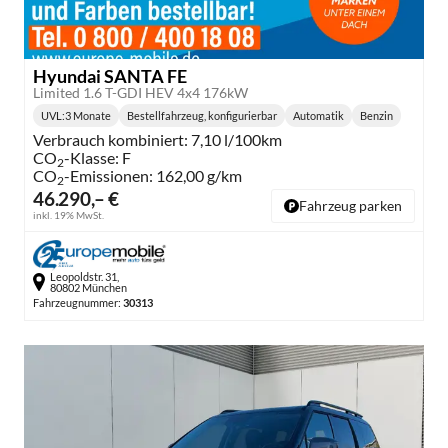
Hyundai SANTA FE
Limited 1.6 T-GDI HEV 4x4 176kW
UVL
:
3 Monate
Bestellfahrzeug, konfigurierbar
Automatik
Benzin
Lieferzeit:
Getriebe:
Kraftstoff:
Verbrauch kombiniert:
7,10 l/100km
CO
-Klasse:
F
2
CO
-Emissionen:
162,00 g/km
2
46.290,– €
Fahrzeug parken
inkl. 19% MwSt.
Leopoldstr. 31,
80802 München
Fahrzeugnummer:
30313