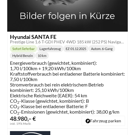
Hyundai SANTA FE
Prestige Line 1.6 T-GDI PHEV 4WD 185 kW (252 PS) Navigationssystem, 360 Grad Übersichtskamera, Sitzheizung, Lenkradheizung, SmartKey, Sitzbelüftung, Head-up Display, LED-Scheinwerfer, 20 Zoll Leichtmetallfelgen, uvm.
Sofort lieferbar
Lagerfahrzeug
EZ:
01.12.2025
Autom. 6-Gang
Lieferzeit:
Getriebe:
Hybrid Benzin
10 km
Kraftstoff:
Kilometerstand:
Energieverbrauch (gewichtet, kombiniert):
1,70 l/100km + 19,20 kWh/100km
Kraftstoffverbrauch bei entladener Batterie kombiniert:
7,50 l/100km
Stromverbrauch bei rein elektrischem Betrieb
kombiniert:
25,10 kWh/100km
Elektrische Reichweite (EAER):
54 km
CO
-Klasse (gewichtet, kombiniert):
B
2
CO
-Klasse bei entladener Batterie:
F
2
CO
-Emissionen (gewichtet, kombiniert):
38,00 g/km
2
48.980,– €
Fahrzeug parken
inkl. 19% MwSt.