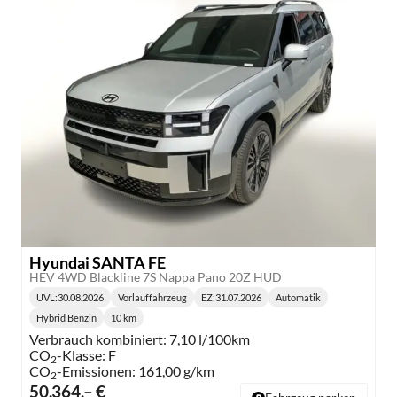
Hyundai SANTA FE
HEV 4WD Blackline 7S Nappa Pano 20Z HUD
UVL
:
30.08.2026
Vorlauffahrzeug
EZ:
31.07.2026
Automatik
Lieferzeit:
Getriebe:
Hybrid Benzin
10 km
Kraftstoff:
Kilometerstand:
Verbrauch kombiniert:
7,10 l/100km
CO
-Klasse:
F
2
CO
-Emissionen:
161,00 g/km
2
50.364,– €