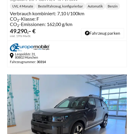
UVL
:
4 Monate
Bestellfahrzeug, konfigurierbar
Automatik
Benzin
Lieferzeit:
Getriebe:
Kraftstoff:
Verbrauch kombiniert:
7,10 l/100km
CO
-Klasse:
F
2
CO
-Emissionen:
162,00 g/km
2
49.290,– €
Fahrzeug parken
inkl. 19% MwSt.
Leopoldstr. 31,
80802 München
Fahrzeugnummer:
30314