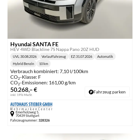
Hyundai SANTA FE
HEV 4WD Blackline 7S Nappa Pano 20Z HUD
UVL
:
30.08.2026
Vorlauffahrzeug
EZ:
31.07.2026
Automatik
Lieferzeit:
Getriebe:
Hybrid Benzin
10 km
Kraftstoff:
Kilometerstand:
Verbrauch kombiniert:
7,10 l/100km
CO
-Klasse:
F
2
CO
-Emissionen:
161,00 g/km
2
50.268,– €
Fahrzeug parken
inkl. 19% MwSt.
Emerholzweg 5,
70439 Stuttgart
Fahrzeugnummer:
328326