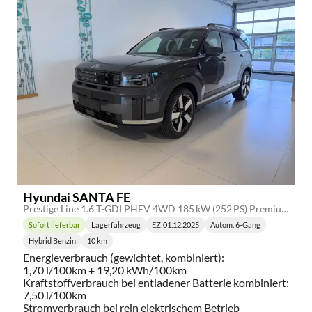
Hyundai SANTA FE
Prestige Line 1.6 T-GDI PHEV 4WD 185 kW (252 PS) Premium Sound Paket, Dachreling, Navigationssystem, 360 Grad Übersichtskamera, Sitzheizung, Lenkradheizung, SmartKey, Sitzbelüftung, Head-up Display, LED-Scheinwerfer, 20 Zoll Leichtmetallfelgen, uvm.
Sofort lieferbar
Lagerfahrzeug
EZ:
01.12.2025
Autom. 6-Gang
Lieferzeit:
Getriebe:
Hybrid Benzin
10 km
Kraftstoff:
Kilometerstand:
Energieverbrauch (gewichtet, kombiniert):
1,70 l/100km + 19,20 kWh/100km
Kraftstoffverbrauch bei entladener Batterie kombiniert:
7,50 l/100km
Stromverbrauch bei rein elektrischem Betrieb