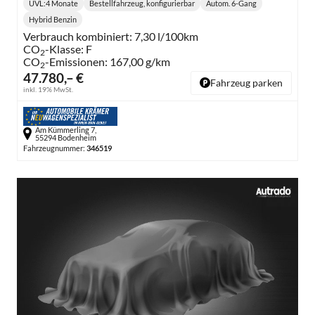
UVL
:
4 Monate
Bestellfahrzeug, konfigurierbar
Autom. 6-Gang
Lieferzeit:
Getriebe:
Hybrid Benzin
Kraftstoff:
Verbrauch kombiniert:
7,30 l/100km
CO
-Klasse:
F
2
CO
-Emissionen:
167,00 g/km
2
47.780,– €
Fahrzeug parken
inkl. 19% MwSt.
Am Kümmerling 7,
55294 Bodenheim
Fahrzeugnummer:
346519