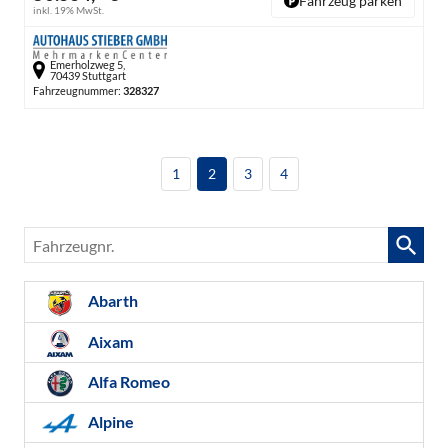
Fahrzeug parken
inkl. 19% MwSt.
Emerholzweg 5,
70439 Stuttgart
Fahrzeugnummer:
328327
1
2
3
4
Fahrzeugnr.
Abarth
Aixam
Alfa Romeo
Alpine