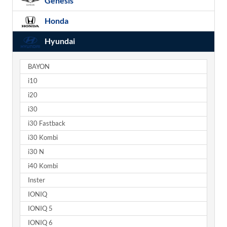
Genesis
Honda
Hyundai
BAYON
i10
i20
i30
i30 Fastback
i30 Kombi
i30 N
i40 Kombi
Inster
IONIQ
IONIQ 5
IONIQ 6