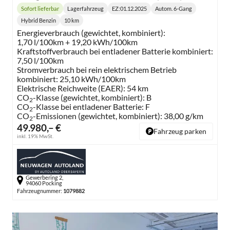
Sofort lieferbar
Lagerfahrzeug
EZ:
01.12.2025
Autom. 6-Gang
Lieferzeit:
Getriebe:
Hybrid Benzin
10 km
Kraftstoff:
Kilometerstand:
Energieverbrauch (gewichtet, kombiniert):
1,70 l/100km + 19,20 kWh/100km
Kraftstoffverbrauch bei entladener Batterie kombiniert:
7,50 l/100km
Stromverbrauch bei rein elektrischem Betrieb
kombiniert:
25,10 kWh/100km
Elektrische Reichweite (EAER):
54 km
CO
-Klasse (gewichtet, kombiniert):
B
2
CO
-Klasse bei entladener Batterie:
F
2
CO
-Emissionen (gewichtet, kombiniert):
38,00 g/km
2
49.980,– €
Fahrzeug parken
inkl. 19% MwSt.
Gewerbering 2,
94060 Pocking
Fahrzeugnummer:
1079882