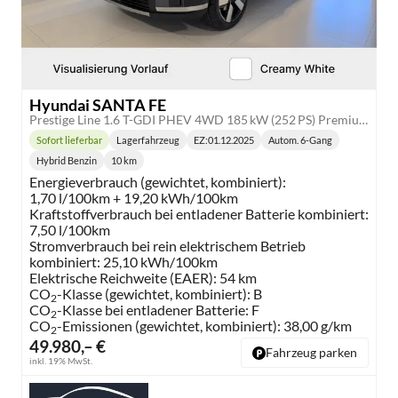
Hyundai SANTA FE
Prestige Line 1.6 T-GDI PHEV 4WD 185 kW (252 PS) Premium Sound Paket, Navigationssystem, 360 Grad Übersichtskamera, Sitzheizung, Lenkradheizung, SmartKey, Sitzbelüftung, Head-up Display, LED-Scheinwerfer, 20 Zoll Leichtmetallfelgen, uvm.
Sofort lieferbar
Lagerfahrzeug
EZ:
01.12.2025
Autom. 6-Gang
Lieferzeit:
Getriebe:
Hybrid Benzin
10 km
Kraftstoff:
Kilometerstand:
Energieverbrauch (gewichtet, kombiniert):
1,70 l/100km + 19,20 kWh/100km
Kraftstoffverbrauch bei entladener Batterie kombiniert:
7,50 l/100km
Stromverbrauch bei rein elektrischem Betrieb
kombiniert:
25,10 kWh/100km
Elektrische Reichweite (EAER):
54 km
CO
-Klasse (gewichtet, kombiniert):
B
2
CO
-Klasse bei entladener Batterie:
F
2
CO
-Emissionen (gewichtet, kombiniert):
38,00 g/km
2
49.980,– €
Fahrzeug parken
inkl. 19% MwSt.