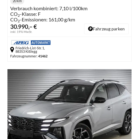
20 km
Kilometerstand:
Verbrauch kombiniert:
7,10 l/100km
CO
-Klasse:
F
2
CO
-Emissionen:
161,00 g/km
2
30.990,– €
Fahrzeug parken
inkl. 19% MwSt.
Friedrich-List-Str. 1,
88353 Kißlegg
Fahrzeugnummer:
41462