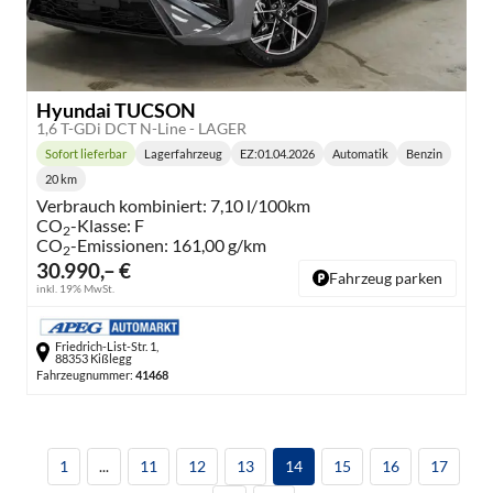
Hyundai TUCSON
1,6 T-GDi DCT N-Line - LAGER
Sofort lieferbar
Lagerfahrzeug
EZ:
01.04.2026
Automatik
Benzin
Lieferzeit:
Getriebe:
Kraftstoff:
20 km
Kilometerstand:
Verbrauch kombiniert:
7,10 l/100km
CO
-Klasse:
F
2
CO
-Emissionen:
161,00 g/km
2
30.990,– €
Fahrzeug parken
inkl. 19% MwSt.
Friedrich-List-Str. 1,
88353 Kißlegg
Fahrzeugnummer:
41468
1
...
11
12
13
14
15
16
17