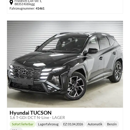
Friedrich-List-Str. 1,
88353 Kißlegg
Fahrzeugnummer:
41461
Hyundai TUCSON
1,6 T-GDi DCT N-Line - LAGER
Sofort lieferbar
Lagerfahrzeug
EZ:
01.04.2026
Automatik
Benzin
Lieferzeit:
Getriebe:
Kraftstoff: