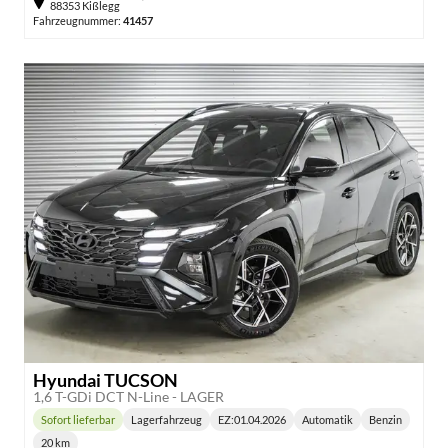
88353 Kißlegg
Fahrzeugnummer:
41457
Hyundai TUCSON
1,6 T-GDi DCT N-Line - LAGER
Sofort lieferbar
Lagerfahrzeug
EZ:
01.04.2026
Automatik
Benzin
Lieferzeit:
Getriebe:
Kraftstoff:
20 km