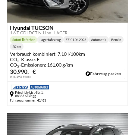
Hyundai TUCSON
1,6 T-GDi DCT N-Line - LAGER
Sofort lieferbar
Lagerfahrzeug
EZ:
01.04.2026
Automatik
Benzin
Lieferzeit:
Getriebe:
Kraftstoff:
20 km
Kilometerstand:
Verbrauch kombiniert:
7,10 l/100km
CO
-Klasse:
F
2
CO
-Emissionen:
161,00 g/km
2
30.990,– €
Fahrzeug parken
inkl. 19% MwSt.
Friedrich-List-Str. 1,
88353 Kißlegg
Fahrzeugnummer:
41463