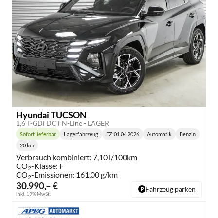
Hyundai TUCSON
1,6 T-GDi DCT N-Line - LAGER
Sofort lieferbar
Lagerfahrzeug
EZ:
01.04.2026
Automatik
Benzin
Lieferzeit:
Getriebe:
Kraftstoff:
20 km
Kilometerstand:
Verbrauch kombiniert:
7,10 l/100km
CO
-Klasse:
F
2
CO
-Emissionen:
161,00 g/km
2
30.990,– €
Fahrzeug parken
inkl. 19% MwSt.