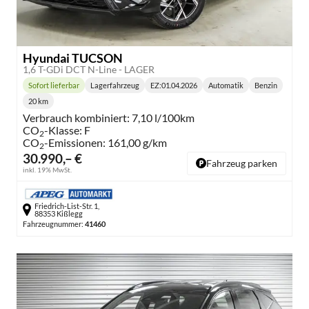
Hyundai TUCSON
1,6 T-GDi DCT N-Line - LAGER
Sofort lieferbar
Lagerfahrzeug
EZ:
01.04.2026
Automatik
Benzin
Lieferzeit:
Getriebe:
Kraftstoff:
20 km
Kilometerstand:
Verbrauch kombiniert:
7,10 l/100km
CO
-Klasse:
F
2
CO
-Emissionen:
161,00 g/km
2
30.990,– €
Fahrzeug parken
inkl. 19% MwSt.
Friedrich-List-Str. 1,
88353 Kißlegg
Fahrzeugnummer:
41460