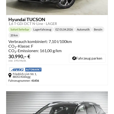
Hyundai TUCSON
1,6 T-GDi DCT N-Line - LAGER
Sofort lieferbar
Lagerfahrzeug
EZ:
01.04.2026
Automatik
Benzin
Lieferzeit:
Getriebe:
Kraftstoff:
20 km
Kilometerstand:
Verbrauch kombiniert:
7,10 l/100km
CO
-Klasse:
F
2
CO
-Emissionen:
161,00 g/km
2
30.990,– €
Fahrzeug parken
inkl. 19% MwSt.
Friedrich-List-Str. 1,
88353 Kißlegg
Fahrzeugnummer:
41456