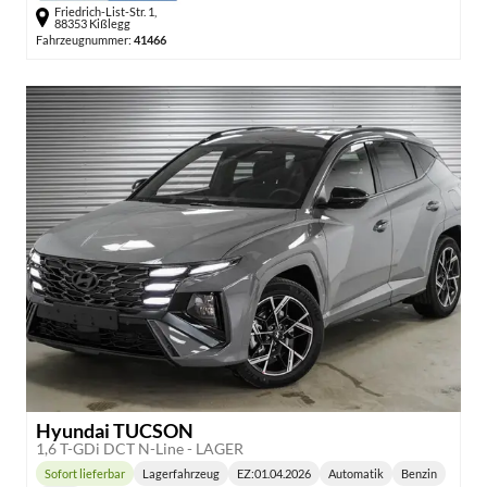
Friedrich-List-Str. 1,
88353 Kißlegg
Fahrzeugnummer:
41466
Hyundai TUCSON
1,6 T-GDi DCT N-Line - LAGER
Sofort lieferbar
Lagerfahrzeug
EZ:
01.04.2026
Automatik
Benzin
Lieferzeit:
Getriebe:
Kraftstoff: