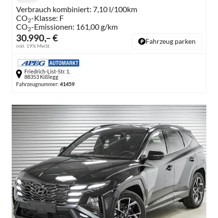
Kilometerstand:
Verbrauch kombiniert:
7,10 l/100km
CO
-Klasse:
F
2
CO
-Emissionen:
161,00 g/km
2
30.990,– €
Fahrzeug parken
inkl. 19% MwSt.
Friedrich-List-Str. 1,
88353 Kißlegg
Fahrzeugnummer:
41459