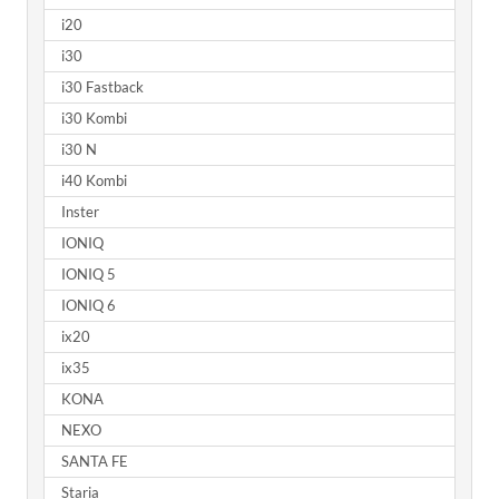
i20
i30
i30 Fastback
i30 Kombi
i30 N
i40 Kombi
Inster
IONIQ
IONIQ 5
IONIQ 6
ix20
ix35
KONA
NEXO
SANTA FE
Staria