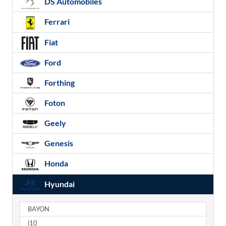
DS Automobiles
Ferrari
Fiat
Ford
Forthing
Foton
Geely
Genesis
Honda
Hyundai
BAYON
i10