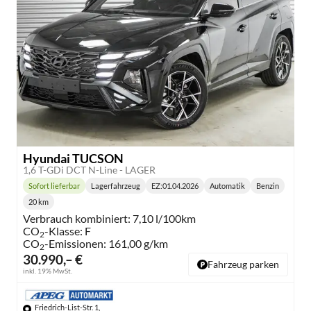
Hyundai TUCSON
1,6 T-GDi DCT N-Line - LAGER
Sofort lieferbar
Lagerfahrzeug
EZ:
01.04.2026
Automatik
Benzin
Lieferzeit:
Getriebe:
Kraftstoff:
20 km
Kilometerstand:
Verbrauch kombiniert:
7,10 l/100km
CO
-Klasse:
F
2
CO
-Emissionen:
161,00 g/km
2
30.990,– €
Fahrzeug parken
inkl. 19% MwSt.
Friedrich-List-Str. 1,