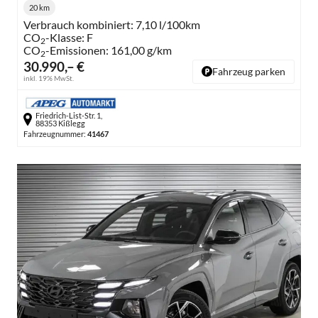
20 km
Kilometerstand:
Verbrauch kombiniert:
7,10 l/100km
CO
-Klasse:
F
2
CO
-Emissionen:
161,00 g/km
2
30.990,– €
Fahrzeug parken
inkl. 19% MwSt.
Friedrich-List-Str. 1,
88353 Kißlegg
Fahrzeugnummer:
41467