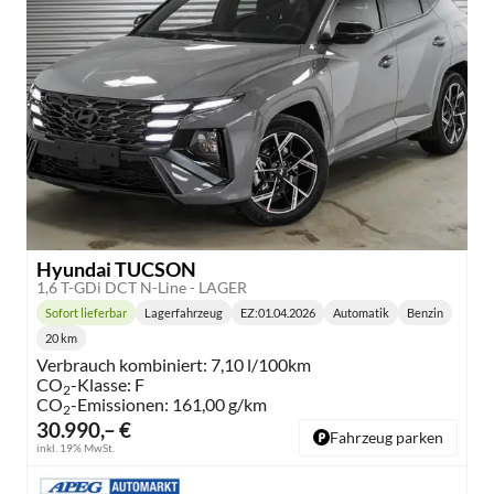
Hyundai TUCSON
1,6 T-GDi DCT N-Line - LAGER
Sofort lieferbar
Lagerfahrzeug
EZ:
01.04.2026
Automatik
Benzin
Lieferzeit:
Getriebe:
Kraftstoff:
20 km
Kilometerstand:
Verbrauch kombiniert:
7,10 l/100km
CO
-Klasse:
F
2
CO
-Emissionen:
161,00 g/km
2
30.990,– €
Fahrzeug parken
inkl. 19% MwSt.