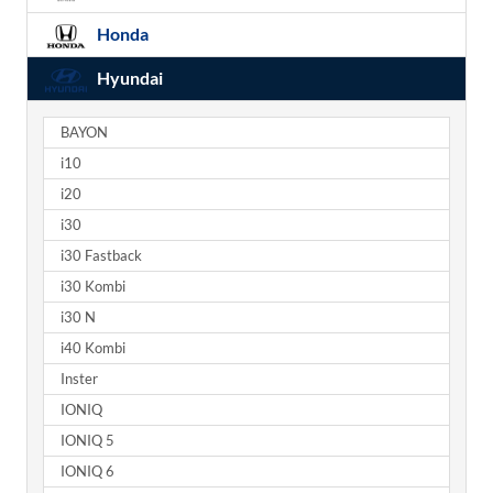
Honda
Hyundai
BAYON
i10
i20
i30
i30 Fastback
i30 Kombi
i30 N
i40 Kombi
Inster
IONIQ
IONIQ 5
IONIQ 6