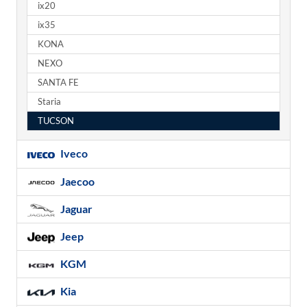
ix20
ix35
KONA
NEXO
SANTA FE
Staria
TUCSON
Iveco
Jaecoo
Jaguar
Jeep
KGM
Kia