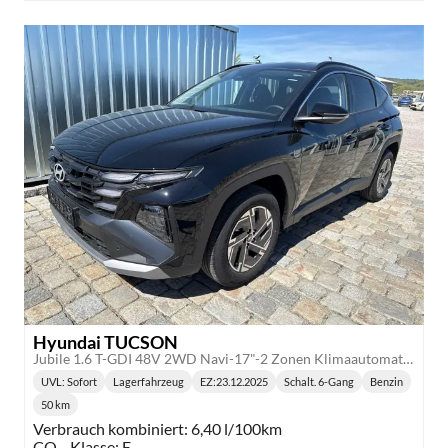
Hyundai TUCSON
Jubile 1.6 T-GDI 48V 2WD Navi-17"-2 Zonen Klimaautomatik-LED-Kamera-Sofort
UVL
: Sofort
Lagerfahrzeug
EZ:
23.12.2025
Schalt. 6-Gang
Benzin
Lieferzeit:
Getriebe:
Kraftstoff:
50 km
Kilometerstand:
Verbrauch kombiniert:
6,40 l/100km
CO
-Klasse:
E