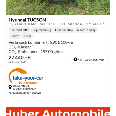
Hyundai TUCSON
Style NAVI+KAMERA+SHZ+LED+TEMPOMAT+17" ALU+PDC
UVL
: SOFORT
Lagerfahrzeug
EZ:
03.06.2026
Autom. 7-Gang
Lieferzeit:
Getriebe:
Benzin
10 km
Kraftstoff:
Kilometerstand:
Verbrauch kombiniert:
6,90 l/100km
CO
-Klasse:
F
2
CO
-Emissionen:
157,00 g/km
2
27.440,– €
Fahrzeug parken
inkl. 19% MwSt.
Bäckerstr. 24,
D-21244 Buchholz
Fahrzeugnummer:
505025