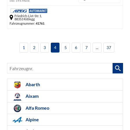
inkl. 19% MwSt.
Friedrich-List-Str. 1,
88353 Kißlegg
Fahrzeugnummer:
41761
1
2
3
4
5
6
7
...
37
Fahrzeugnr.
Abarth
Aixam
Alfa Romeo
Alpine