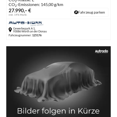
2
CO
-Emissionen:
145,00 g/km
2
27.990,– €
Fahrzeug parken
inkl. 19% MwSt.
Gewerbepark A 1,
93086 Wörth an der Donau
Fahrzeugnummer:
125176