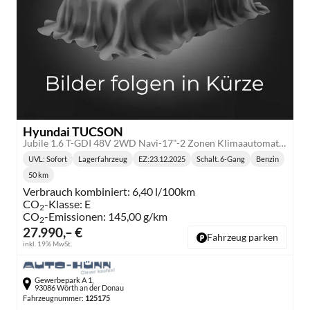
Hyundai TUCSON
Jubile 1.6 T-GDI 48V 2WD Navi-17"-2 Zonen Klimaautomatik-LED-Kamera-Sofort
UVL
: Sofort
Lagerfahrzeug
EZ:
23.12.2025
Schalt. 6-Gang
Benzin
Lieferzeit:
Getriebe:
Kraftstoff:
50 km
Kilometerstand:
Verbrauch kombiniert:
6,40 l/100km
CO
-Klasse:
E
2
CO
-Emissionen:
145,00 g/km
2
27.990,– €
Fahrzeug parken
inkl. 19% MwSt.
Gewerbepark A 1,
93086 Wörth an der Donau
Fahrzeugnummer:
125175