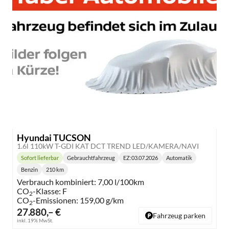
Hyundai TUCSON
1.6l 110kW T-GDI KAT DCT TREND LED/KAMERA/NAVI
Sofort lieferbar
Gebrauchtfahrzeug
EZ:
03.07.2026
Automatik
Lieferzeit:
Getriebe:
Benzin
210 km
Kraftstoff:
Kilometerstand:
Verbrauch kombiniert:
7,00 l/100km
CO
-Klasse:
F
2
CO
-Emissionen:
159,00 g/km
2
27.880,– €
Fahrzeug parken
inkl. 19% MwSt.