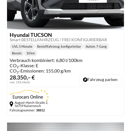
Hyundai TUCSON
Smart BESTELLFAHRZEUG / FREI KONFIGURIERBAR
UVL
:
5 Monate
Bestellfahrzeug, konfigurierbar
Autom. 7-Gang
Lieferzeit:
Getriebe:
Benzin
10 km
Kraftstoff:
Kilometerstand:
Verbrauch kombiniert:
6,80 l/100km
CO
-Klasse:
E
2
CO
-Emissionen:
155,00 g/km
2
28.350,– €
Fahrzeug parken
inkl. 19% MwSt.
August-Horch-Straße 2,
56759 Kaisersesch
Fahrzeugnummer:
38812