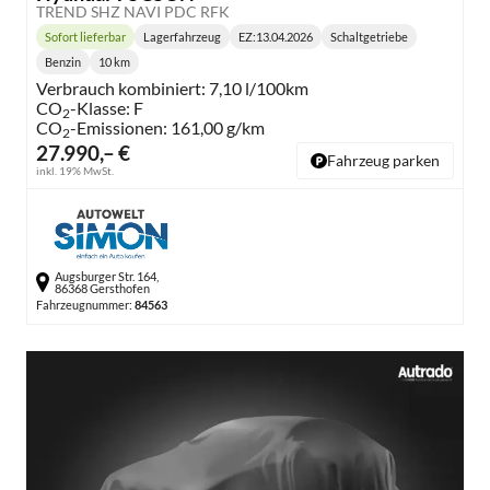
TREND SHZ NAVI PDC RFK
Sofort lieferbar
Lagerfahrzeug
EZ:
13.04.2026
Schaltgetriebe
Lieferzeit:
Getriebe:
Benzin
10 km
Kraftstoff:
Kilometerstand:
Verbrauch kombiniert:
7,10 l/100km
CO
-Klasse:
F
2
CO
-Emissionen:
161,00 g/km
2
27.990,– €
Fahrzeug parken
inkl. 19% MwSt.
Augsburger Str. 164,
86368 Gersthofen
Fahrzeugnummer:
84563