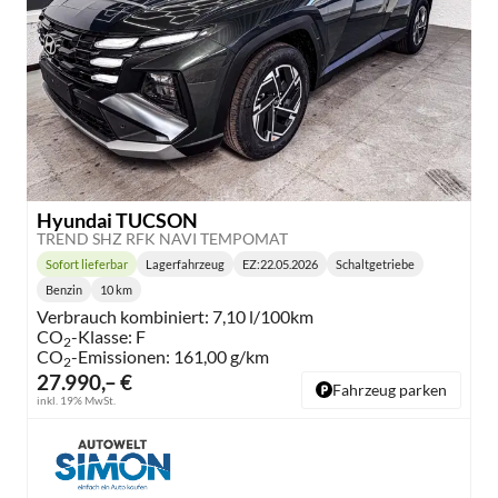
Hyundai TUCSON
TREND SHZ RFK NAVI TEMPOMAT
Sofort lieferbar
Lagerfahrzeug
EZ:
22.05.2026
Schaltgetriebe
Lieferzeit:
Getriebe:
Benzin
10 km
Kraftstoff:
Kilometerstand:
Verbrauch kombiniert:
7,10 l/100km
CO
-Klasse:
F
2
CO
-Emissionen:
161,00 g/km
2
27.990,– €
Fahrzeug parken
inkl. 19% MwSt.