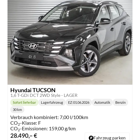
Hyundai TUCSON
1,6 T-GDi DCT 2WD Style - LAGER
Sofort lieferbar
Lagerfahrzeug
EZ:
01.06.2026
Automatik
Benzin
Lieferzeit:
Getriebe:
Kraftstoff:
30 km
Kilometerstand:
Verbrauch kombiniert:
7,00 l/100km
CO
-Klasse:
F
2
CO
-Emissionen:
159,00 g/km
2
28.490,– €
Fahrzeug parken