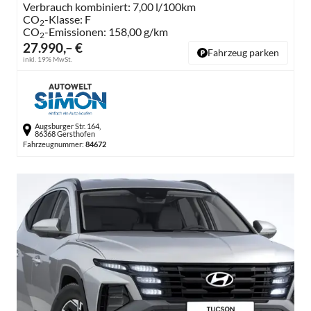
Verbrauch kombiniert:
7,00 l/100km
CO
-Klasse:
F
2
CO
-Emissionen:
158,00 g/km
2
27.990,– €
Fahrzeug parken
inkl. 19% MwSt.
Augsburger Str. 164,
86368 Gersthofen
Fahrzeugnummer:
84672