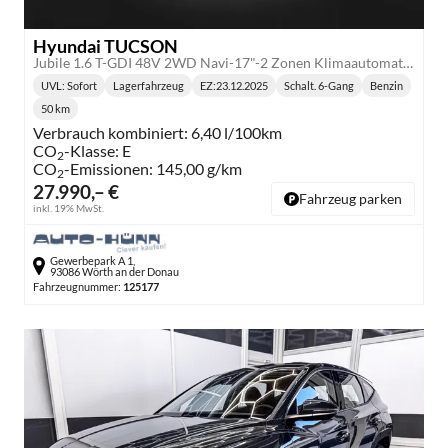
Hyundai TUCSON
Jubile 1.6 T-GDI 48V 2WD Navi-17"-2 Zonen Klimaautomatik-LED-Kamera-Sofort
UVL
: Sofort
Lagerfahrzeug
EZ:
23.12.2025
Schalt. 6-Gang
Benzin
Lieferzeit:
Getriebe:
Kraftstoff:
50 km
Kilometerstand:
Verbrauch kombiniert:
6,40 l/100km
CO
-Klasse:
E
2
CO
-Emissionen:
145,00 g/km
2
27.990,– €
Fahrzeug parken
inkl. 19% MwSt.
Gewerbepark A 1,
93086 Wörth an der Donau
Fahrzeugnummer:
125177