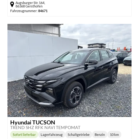
Augsburger Str. 164,
86368 Gersthofen
Fahrzeugnummer:
84671
Hyundai TUCSON
TREND SHZ RFK NAVI TEMPOMAT
Sofort lieferbar
Lagerfahrzeug
Schaltgetriebe
Benzin
10 km
Lieferzeit:
Getriebe:
Kraftstoff:
Kilometerstand: