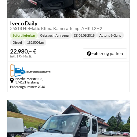
Iveco Daily
35S18 Hi-Matic Klima Kamera Temp. AHK L2H2
Sofort lieferbar
Gebrauchtfahrzeug
EZ:
03.09.2019
Autom. 8-Gang
Lieferzeit:
Getriebe:
Diesel
182.500 km
Kraftstoff:
Kilometerstand:
22.980,– €
Fahrzeug parken
inkl. 19% MwSt.
Northeimerstr.103,
37412 Herzberg
Fahrzeugnummer:
7046