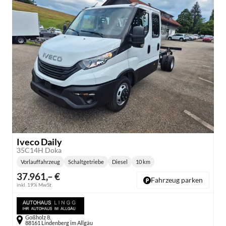
Iveco Daily
35C14H Doka
Vorlauffahrzeug
Schaltgetriebe
Diesel
10 km
Getriebe:
Kraftstoff:
Kilometerstand:
37.961,– €
Fahrzeug parken
inkl. 19% MwSt.
Goßholz 8,
88161 Lindenberg im Allgäu