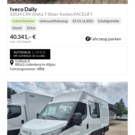
Iveco Daily
35S14 CRV DoKa 7-Sitzer Kasten/FACELIFT
Sofort lieferbar
Gebrauchtfahrzeug
EZ:
01.12.2025
Schaltgetriebe
Lieferzeit:
Getriebe:
Diesel
10 km
Kraftstoff:
Kilometerstand:
40.341,– €
Fahrzeug parken
inkl. 19% MwSt.
Goßholz 8,
88161 Lindenberg im Allgäu
Fahrzeugnummer:
5952