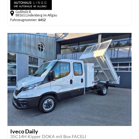
Goßholz 8,
88161 Lindenberg im Allgäu
Fahrzeugnummer:
6412
Iveco Daily
35C14H Kipper DOKA mit Box FACELI