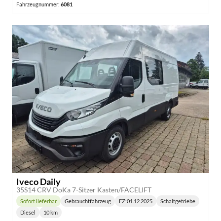
Fahrzeugnummer:
6081
Iveco Daily
35S14 CRV DoKa 7-Sitzer Kasten/FACELIFT
Sofort lieferbar
Gebrauchtfahrzeug
EZ:
01.12.2025
Schaltgetriebe
Lieferzeit:
Getriebe:
Diesel
10 km
Kraftstoff:
Kilometerstand: