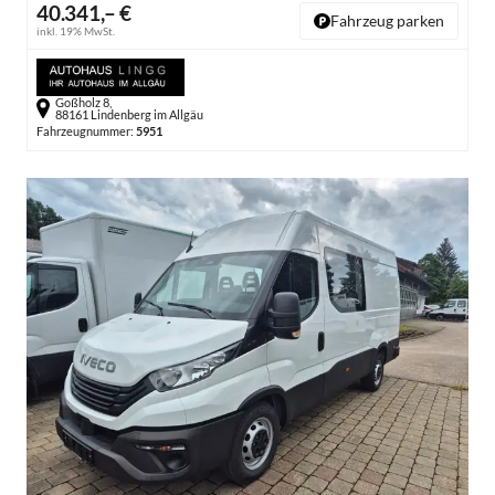
40.341,– €
Fahrzeug parken
inkl. 19% MwSt.
Goßholz 8,
88161 Lindenberg im Allgäu
Fahrzeugnummer:
5951