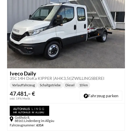
Iveco Daily
35C14H DoKa KIPPER |AHK3,5t|ZWILLINGSBEREI
Vorlauffahrzeug
Schaltgetriebe
Diesel
10 km
Getriebe:
Kraftstoff:
Kilometerstand:
47.481,– €
Fahrzeug parken
inkl. 19% MwSt.
Goßholz 8,
88161 Lindenberg im Allgäu
Fahrzeugnummer:
6314