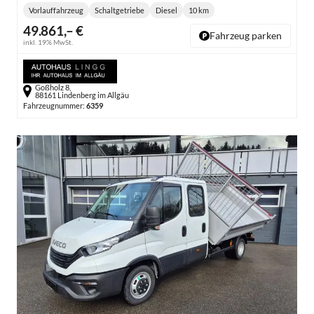
Vorlauffahrzeug
Schaltgetriebe
Diesel
10 km
Getriebe:
Kraftstoff:
Kilometerstand:
49.861,– €
Fahrzeug parken
inkl. 19% MwSt.
Goßholz 8,
88161 Lindenberg im Allgäu
Fahrzeugnummer:
6359