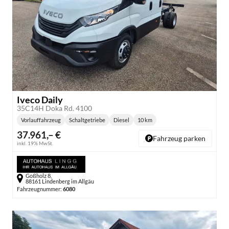
Iveco Daily
35C14H Doka Rd. 4100
Vorlauffahrzeug
Schaltgetriebe
Diesel
10 km
Getriebe:
Kraftstoff:
Kilometerstand:
37.961,– €
Fahrzeug parken
inkl. 19% MwSt.
Goßholz 8,
88161 Lindenberg im Allgäu
Fahrzeugnummer:
6080