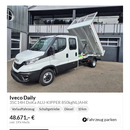
Iveco Daily
35C14H DoKa ALU-KIPPER 850kgNL|AHK
Vorlauffahrzeug
Schaltgetriebe
Diesel
10 km
Getriebe:
Kraftstoff:
Kilometerstand:
48.671,– €
Fahrzeug parken
inkl. 19% MwSt.