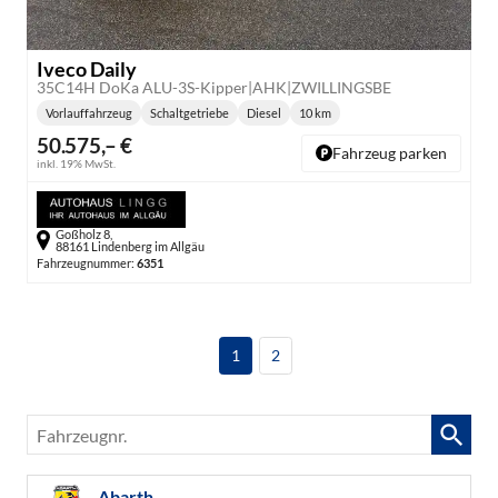
Iveco Daily
35C14H DoKa ALU-3S-Kipper|AHK|ZWILLINGSBE
Vorlauffahrzeug
Schaltgetriebe
Diesel
10 km
Getriebe:
Kraftstoff:
Kilometerstand:
50.575,– €
Fahrzeug parken
inkl. 19% MwSt.
Goßholz 8,
88161 Lindenberg im Allgäu
Fahrzeugnummer:
6351
1
2
Fahrzeugnr.
Abarth