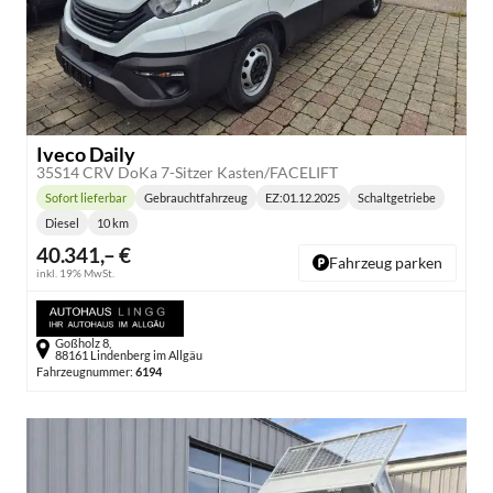
Iveco Daily
35S14 CRV DoKa 7-Sitzer Kasten/FACELIFT
Sofort lieferbar
Gebrauchtfahrzeug
EZ:
01.12.2025
Schaltgetriebe
Lieferzeit:
Getriebe:
Diesel
10 km
Kraftstoff:
Kilometerstand:
40.341,– €
Fahrzeug parken
inkl. 19% MwSt.
Goßholz 8,
88161 Lindenberg im Allgäu
Fahrzeugnummer:
6194