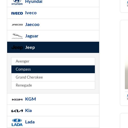
Hyundai
Iveco
Jaecoo
Jaguar
Jeep
Avenger
Compass
Grand Cherokee
Renegade
KGM
Kia
Lada