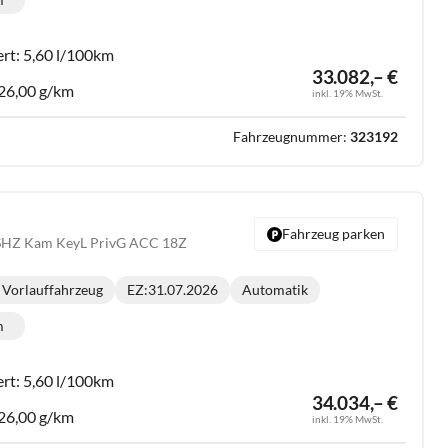
lometerstand:
ert:
5,60 l/100km
33.082,– €
26,00 g/km
inkl. 19% MwSt.
Fahrzeugnummer:
323192
Fahrzeug parken
 SHZ Kam KeyL PrivG ACC 18Z
Vorlauffahrzeug
EZ:
31.07.2026
Automatik
Getriebe:
m
lometerstand:
ert:
5,60 l/100km
34.034,– €
26,00 g/km
inkl. 19% MwSt.