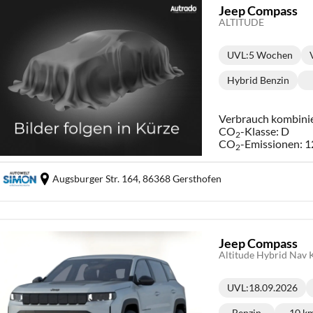
Jeep Compass
ALTITUDE
UVL
:
5 Wochen
Lieferzeit:
Hybrid Benzin
Kraftstoff:
Verbrauch kombini
CO
-Klasse:
D
2
CO
-Emissionen:
1
2
Augsburger Str. 164,
86368 Gersthofen
Jeep Compass
Altitude Hybrid Na
UVL
:
18.09.2026
Lieferzeit:
Benzin
10 k