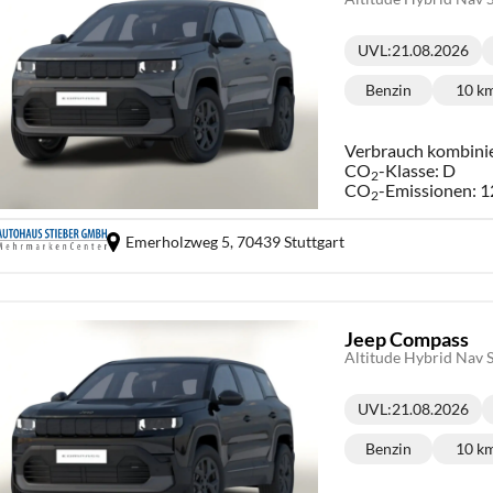
UVL
:
21.08.2026
Lieferzeit:
Benzin
10 k
Kraftstoff:
Ki
Verbrauch kombini
CO
-Klasse:
D
2
CO
-Emissionen:
1
2
Emerholzweg 5,
70439 Stuttgart
Jeep Compass
Altitude Hybrid Nav
UVL
:
21.08.2026
Lieferzeit:
Benzin
10 k
Kraftstoff:
Ki