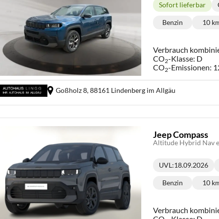
Sofort lieferbar
Lieferzeit:
Benzin
10 k
Kraftstoff:
Ki
Verbrauch kombini
CO
-Klasse:
D
2
CO
-Emissionen:
1
2
Goßholz 8,
88161 Lindenberg im Allgäu
Jeep Compass
Altitude Hybrid Nav
UVL
:
18.09.2026
Lieferzeit:
Benzin
10 k
Kraftstoff:
Ki
Verbrauch kombini
CO
-Klasse:
D