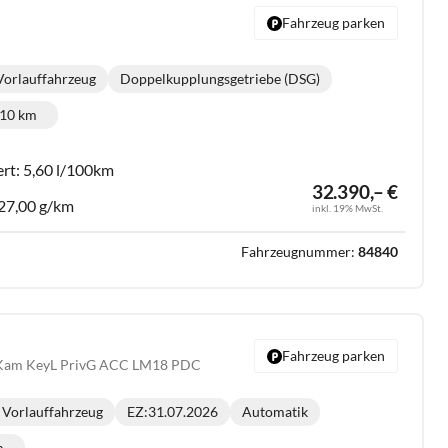
Fahrzeug parken
Vorlauffahrzeug
Doppelkupplungsgetriebe (DSG)
Getriebe:
10 km
Kilometerstand:
ert:
5,60 l/100km
32.390,– €
27,00 g/km
inkl. 19% MwSt.
Fahrzeugnummer:
84840
Fahrzeug parken
v Kam KeyL PrivG ACC LM18 PDC
Vorlauffahrzeug
EZ:
31.07.2026
Automatik
Getriebe:
m