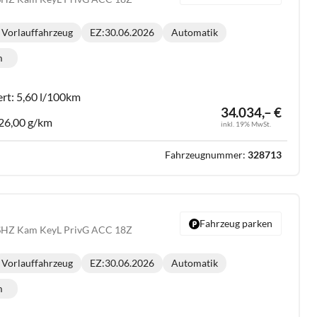
Vorlauffahrzeug
EZ:
30.06.2026
Automatik
Getriebe:
m
lometerstand:
ert:
5,60 l/100km
34.034,– €
26,00 g/km
inkl. 19% MwSt.
Fahrzeugnummer:
328713
Fahrzeug parken
 SHZ Kam KeyL PrivG ACC 18Z
Vorlauffahrzeug
EZ:
30.06.2026
Automatik
Getriebe:
m
lometerstand: