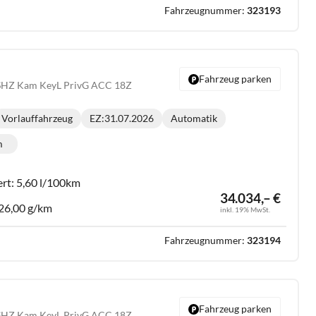
Fahrzeugnummer:
323193
Fahrzeug parken
 SHZ Kam KeyL PrivG ACC 18Z
Vorlauffahrzeug
EZ:
31.07.2026
Automatik
Getriebe:
m
lometerstand:
ert:
5,60 l/100km
34.034,– €
26,00 g/km
inkl. 19% MwSt.
Fahrzeugnummer:
323194
Fahrzeug parken
 SHZ Kam KeyL PrivG ACC 18Z