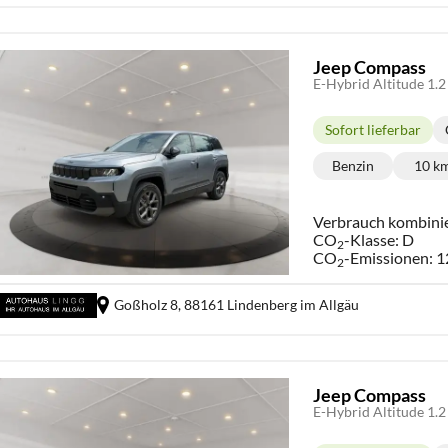
Jeep Compass
E-Hybrid Altitude 1
Sofort lieferbar
Lieferzeit:
Benzin
10 k
Kraftstoff:
Ki
Verbrauch kombini
CO
-Klasse:
D
2
CO
-Emissionen:
1
2
Goßholz 8,
88161 Lindenberg im Allgäu
Jeep Compass
E-Hybrid Altitude 1