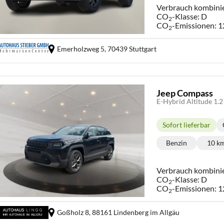
Verbrauch kombini
CO
-Klasse:
D
2
CO
-Emissionen:
1
2
Emerholzweg 5,
70439 Stuttgart
Jeep Compass
E-Hybrid Altitude 1
Sofort lieferbar
Lieferzeit:
Benzin
10 k
Kraftstoff:
Ki
Verbrauch kombini
CO
-Klasse:
D
2
CO
-Emissionen:
1
2
Goßholz 8,
88161 Lindenberg im Allgäu