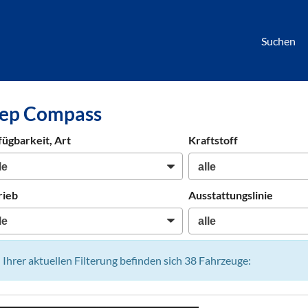
Suchen
börse
eep Compass
htwagen,
hrzeuge,
fügbarkeit, Art
Kraftstoff
en
rieb
Ausstattungslinie
n Ihrer aktuellen Filterung befinden sich
38
Fahrzeuge: