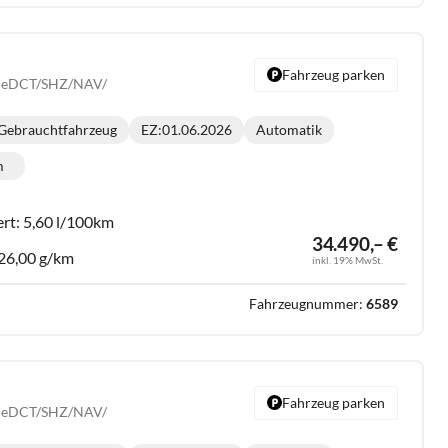
Fahrzeug parken
.2 eDCT/SHZ/NAV/
Gebrauchtfahrzeug
EZ:
01.06.2026
Automatik
Getriebe:
m
lometerstand:
ert:
5,60 l/100km
34.490,– €
26,00 g/km
inkl. 19% MwSt.
Fahrzeugnummer:
6589
Fahrzeug parken
.2 eDCT/SHZ/NAV/