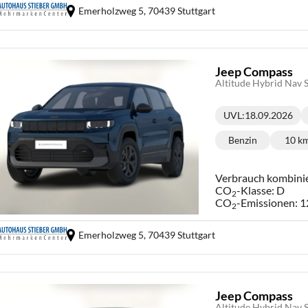
Emerholzweg 5,
70439 Stuttgart
Jeep Compass
Altitude Hybrid Nav
UVL
:
18.09.2026
Lieferzeit:
Benzin
10 k
Kraftstoff:
Ki
Verbrauch kombini
CO
-Klasse:
D
2
CO
-Emissionen:
1
2
Emerholzweg 5,
70439 Stuttgart
Jeep Compass
Altitude Hybrid Nav