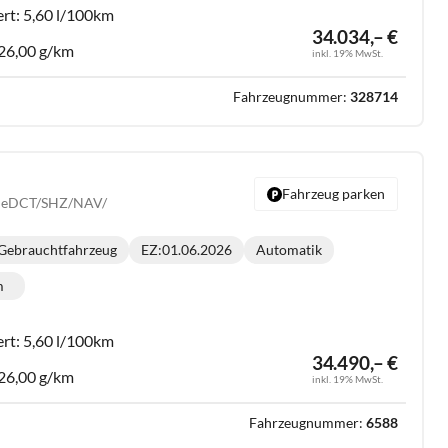
ert:
5,60 l/100km
34.034,– €
26,00 g/km
inkl. 19% MwSt.
Fahrzeugnummer:
328714
Fahrzeug parken
.2 eDCT/SHZ/NAV/
Gebrauchtfahrzeug
EZ:
01.06.2026
Automatik
Getriebe:
m
lometerstand:
ert:
5,60 l/100km
34.490,– €
26,00 g/km
inkl. 19% MwSt.
Fahrzeugnummer:
6588