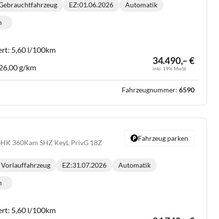
Gebrauchtfahrzeug
EZ:
01.06.2026
Automatik
Getriebe:
m
lometerstand:
ert:
5,60 l/100km
34.490,– €
26,00 g/km
inkl. 19% MwSt.
Fahrzeugnummer:
6590
Fahrzeug parken
 eHK 360Kam SHZ KeyL PrivG 18Z
Vorlauffahrzeug
EZ:
31.07.2026
Automatik
Getriebe:
m
lometerstand:
ert:
5,60 l/100km