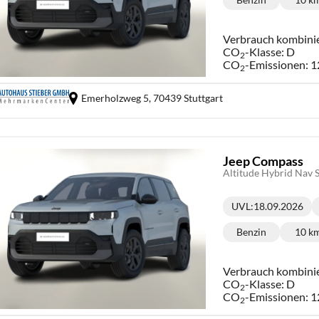
Kraftstoff:
Ki
Verbrauch kombini
CO
-Klasse:
D
2
CO
-Emissionen:
1
2
Emerholzweg 5,
70439 Stuttgart
Jeep Compass
Altitude Hybrid Nav
UVL
:
18.09.2026
Lieferzeit:
Benzin
10 k
Kraftstoff:
Ki
Verbrauch kombini
CO
-Klasse:
D
2
CO
-Emissionen:
1
2