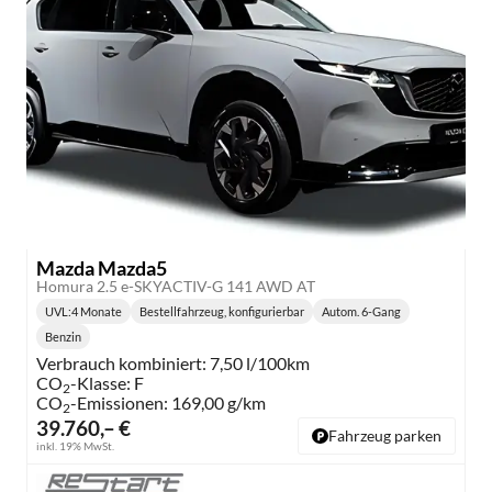
Mazda Mazda5
Homura 2.5 e-SKYACTIV-G 141 AWD AT
UVL
:
4 Monate
Bestellfahrzeug, konfigurierbar
Autom. 6-Gang
Lieferzeit:
Getriebe:
Benzin
Kraftstoff:
Verbrauch kombiniert:
7,50 l/100km
CO
-Klasse:
F
2
CO
-Emissionen:
169,00 g/km
2
39.760,– €
Fahrzeug parken
inkl. 19% MwSt.