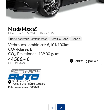
Mazda Mazda5
Homura 1.5 SKYACTIV-G 136
Bestellfahrzeug, konfigurierbar
Schalt. 6-Gang
Benzin
Getriebe:
Kraftstoff:
Verbrauch kombiniert:
6,10 l/100km
CO
-Klasse:
E
2
CO
-Emissionen:
139,00 g/km
2
44.586,– €
Fahrzeug parken
inkl. 19% MwSt.
Schillerstr. 17-1,
72667 Schlaitdorf/Stuttgart
Fahrzeugnummer:
323242
1
2