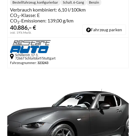
Bestellfahrzeug, konfigurierbar
Schalt. 6-Gang
Benzin
Getriebe:
Kraftstoff:
Verbrauch kombiniert:
6,10 l/100km
CO
-Klasse:
E
2
CO
-Emissionen:
139,00 g/km
2
40.886,– €
Fahrzeug parken
inkl. 19% MwSt.
Schillerstr. 17-1,
72667 Schlaitdorf/Stuttgart
Fahrzeugnummer:
323243