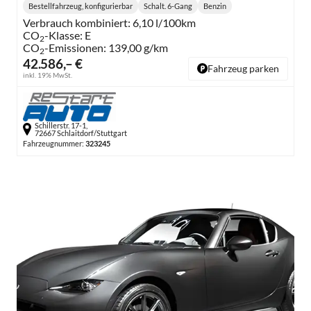
Bestellfahrzeug, konfigurierbar
Schalt. 6-Gang
Benzin
Getriebe:
Kraftstoff:
Verbrauch kombiniert:
6,10 l/100km
CO
-Klasse:
E
2
CO
-Emissionen:
139,00 g/km
2
42.586,– €
Fahrzeug parken
inkl. 19% MwSt.
Schillerstr. 17-1,
72667 Schlaitdorf/Stuttgart
Fahrzeugnummer:
323245