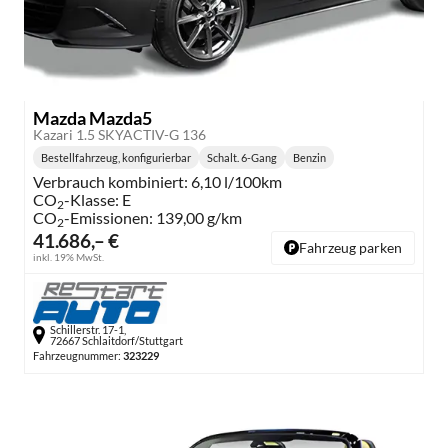
Mazda Mazda5
Kazari 1.5 SKYACTIV-G 136
Bestellfahrzeug, konfigurierbar
Schalt. 6-Gang
Benzin
Getriebe:
Kraftstoff:
Verbrauch kombiniert:
6,10 l/100km
CO
-Klasse:
E
2
CO
-Emissionen:
139,00 g/km
2
41.686,– €
Fahrzeug parken
inkl. 19% MwSt.
Schillerstr. 17-1,
72667 Schlaitdorf/Stuttgart
Fahrzeugnummer:
323229