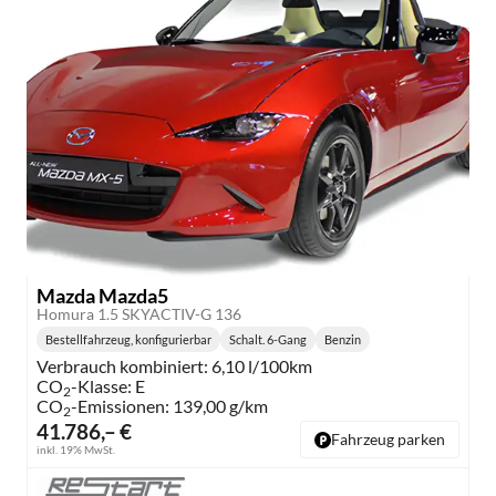
Mazda Mazda5
Homura 1.5 SKYACTIV-G 136
Bestellfahrzeug, konfigurierbar
Schalt. 6-Gang
Benzin
Getriebe:
Kraftstoff:
Verbrauch kombiniert:
6,10 l/100km
CO
-Klasse:
E
2
CO
-Emissionen:
139,00 g/km
2
41.786,– €
Fahrzeug parken
inkl. 19% MwSt.