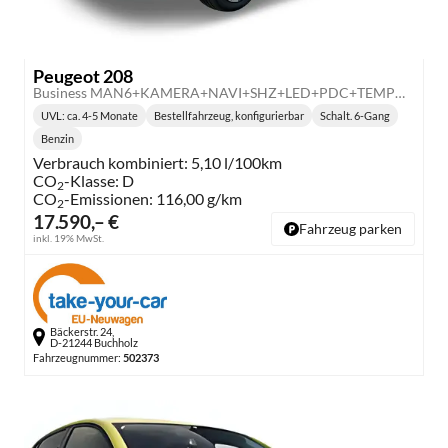
Peugeot 208
Business MAN6+KAMERA+NAVI+SHZ+LED+PDC+TEMPOMAT
UVL
: ca. 4-5 Monate
Bestellfahrzeug, konfigurierbar
Schalt. 6-Gang
Lieferzeit:
Getriebe:
Benzin
Kraftstoff:
Verbrauch kombiniert:
5,10 l/100km
CO
-Klasse:
D
2
CO
-Emissionen:
116,00 g/km
2
17.590,– €
Fahrzeug parken
inkl. 19% MwSt.
Bäckerstr. 24,
D-21244 Buchholz
Fahrzeugnummer:
502373