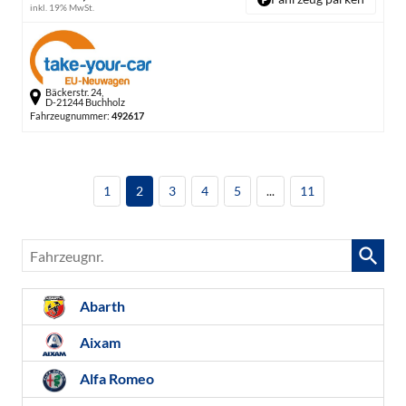
inkl. 19% MwSt.
Bäckerstr. 24,
D-21244 Buchholz
Fahrzeugnummer:
492617
1
2
3
4
5
...
11
Fahrzeugnr.
Abarth
Aixam
Alfa Romeo