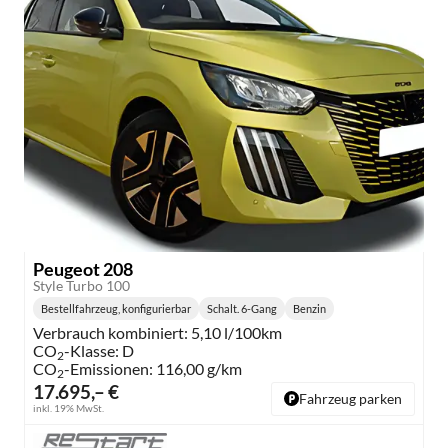
Peugeot 208
Style Turbo 100
Bestellfahrzeug, konfigurierbar
Schalt. 6-Gang
Benzin
Getriebe:
Kraftstoff:
Verbrauch kombiniert:
5,10 l/100km
CO
-Klasse:
D
2
CO
-Emissionen:
116,00 g/km
2
17.695,– €
Fahrzeug parken
inkl. 19% MwSt.