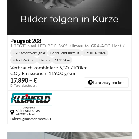
Peugeot 208
1.2 "GT" Navi-LED-PDC-360°-Klimaauto.-GRA/ACC-Licht-/Regensensor-Keyless-17"LM-4Season
UVL
: sofort verfügbar
Gebrauchtfahrzeug
EZ:
10.09.2024
Lieferzeit:
Schalt. 6-Gang
Benzin
11.145 km
Getriebe:
Kraftstoff:
Kilometerstand:
Verbrauch kombiniert:
5,30 l/100km
CO
-Emissionen:
119,00 g/km
2
17.890,– €
Fahrzeug parken
Differenzbesteuert
Kieler Straße 36,
24238 Selent
Fahrzeugnummer:
1224321