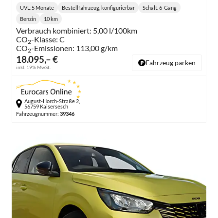
UVL
:
5 Monate
Bestellfahrzeug, konfigurierbar
Schalt. 6-Gang
Lieferzeit:
Getriebe:
Benzin
10 km
Kraftstoff:
Kilometerstand:
Verbrauch kombiniert:
5,00 l/100km
CO
-Klasse:
C
2
CO
-Emissionen:
113,00 g/km
2
18.095,– €
Fahrzeug parken
inkl. 19% MwSt.
August-Horch-Straße 2,
56759 Kaisersesch
Fahrzeugnummer:
39346