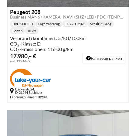
Peugeot 208
Business MAN6+KAMERA+NAVI+SHZ+LED+PDC+TEMPOMAT
UVL
: SOFORT
Lagerfahrzeug
EZ:
29.05.2026
Schalt. 6-Gang
Lieferzeit:
Getriebe:
Benzin
10 km
Kraftstoff:
Kilometerstand:
Verbrauch kombiniert:
5,10 l/100km
CO
-Klasse:
D
2
CO
-Emissionen:
116,00 g/km
2
17.980,– €
Fahrzeug parken
inkl. 19% MwSt.
Bäckerstr. 24,
D-21244 Buchholz
Fahrzeugnummer:
502898