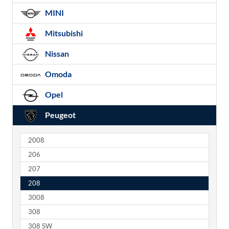
MINI
Mitsubishi
Nissan
Omoda
Opel
Peugeot
2008
206
207
208
3008
308
308 SW