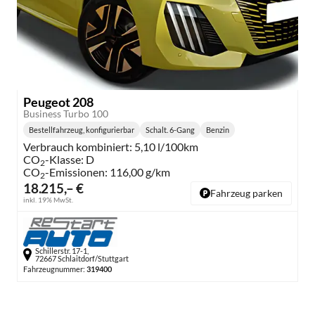
Peugeot 208
Business Turbo 100
Bestellfahrzeug, konfigurierbar
Schalt. 6-Gang
Benzin
Getriebe:
Kraftstoff:
Verbrauch kombiniert:
5,10 l/100km
CO
-Klasse:
D
2
CO
-Emissionen:
116,00 g/km
2
18.215,– €
Fahrzeug parken
inkl. 19% MwSt.
Schillerstr. 17-1,
72667 Schlaitdorf/Stuttgart
Fahrzeugnummer:
319400