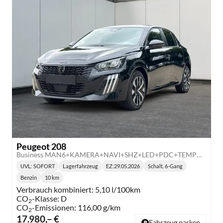
Peugeot 208
Business MAN6+KAMERA+NAVI+SHZ+LED+PDC+TEMPOMAT
UVL
: SOFORT
Lagerfahrzeug
EZ:
29.05.2026
Schalt. 6-Gang
Lieferzeit:
Getriebe:
Benzin
10 km
Kraftstoff:
Kilometerstand:
Verbrauch kombiniert:
5,10 l/100km
CO
-Klasse:
D
2
CO
-Emissionen:
116,00 g/km
2
17.980,– €
Fahrzeug parken