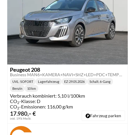
Peugeot 208
Business MAN6+KAMERA+NAVI+SHZ+LED+PDC+TEMPOMAT
UVL
: SOFORT
Lagerfahrzeug
EZ:
29.05.2026
Schalt. 6-Gang
Lieferzeit:
Getriebe:
Benzin
10 km
Kraftstoff:
Kilometerstand:
Verbrauch kombiniert:
5,10 l/100km
CO
-Klasse:
D
2
CO
-Emissionen:
116,00 g/km
2
17.980,– €
Fahrzeug parken
inkl. 19% MwSt.