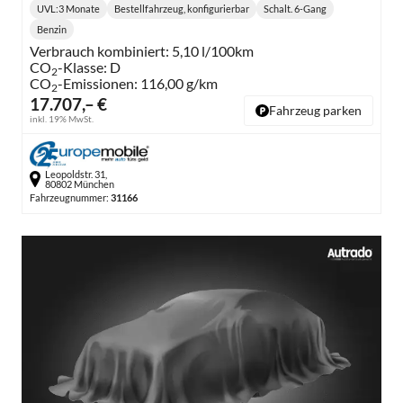
UVL
:
3 Monate
Bestellfahrzeug, konfigurierbar
Schalt. 6-Gang
Lieferzeit:
Getriebe:
Benzin
Kraftstoff:
Verbrauch kombiniert:
5,10 l/100km
CO
-Klasse:
D
2
CO
-Emissionen:
116,00 g/km
2
17.707,– €
Fahrzeug parken
inkl. 19% MwSt.
Leopoldstr. 31,
80802 München
Fahrzeugnummer:
31166