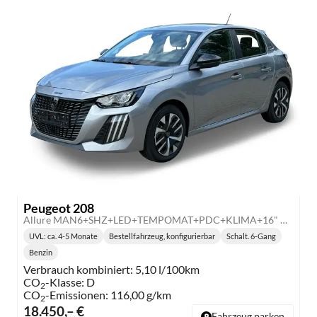
Peugeot 208
Allure MAN6+SHZ+LED+TEMPOMAT+PDC+KLIMA+16" ALU
UVL
: ca. 4-5 Monate
Bestellfahrzeug, konfigurierbar
Schalt. 6-Gang
Lieferzeit:
Getriebe:
Benzin
Kraftstoff:
Verbrauch kombiniert:
5,10 l/100km
CO
-Klasse:
D
2
CO
-Emissionen:
116,00 g/km
2
18.450,– €
Fahrzeug parken