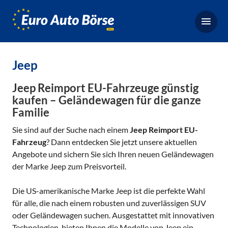
Euro-
Auto-
Börse,
Fahrzeugbörse
Jeep
für
Gebrauchtwagen,
Jeep Reimport EU-Fahrzeuge günstig
Bestellfahrzeuge,
kaufen – Geländewagen für die ganze
Familie
Neuwagen
Sie sind auf der Suche nach einem
Jeep Reimport EU-
Fahrzeug
? Dann entdecken Sie jetzt unsere aktuellen
Angebote und sichern Sie sich Ihren neuen Geländewagen
der Marke Jeep zum Preisvorteil.
Die US-amerikanische Marke Jeep ist die perfekte Wahl
für alle, die nach einem robusten und zuverlässigen SUV
oder Geländewagen suchen. Ausgestattet mit innovativen
Technologien, bieten Ihnen die Modelle von Jeep ein