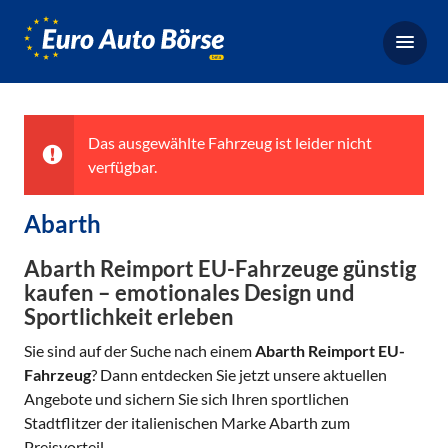
Euro-
Auto-
Börse,
Fahrzeugbörse
für
Das ausgewählte Fahrzeug ist leider nicht
Gebrauchtwagen,
verfügbar.
Bestellfahrzeuge,
Neuwagen
Abarth
Abarth Reimport EU-Fahrzeuge günstig
kaufen – emotionales Design und
Sportlichkeit erleben
Sie sind auf der Suche nach einem
Abarth Reimport EU-
Fahrzeug
? Dann entdecken Sie jetzt unsere aktuellen
Angebote und sichern Sie sich Ihren sportlichen
Stadtflitzer der italienischen Marke Abarth zum
Preisvorteil.