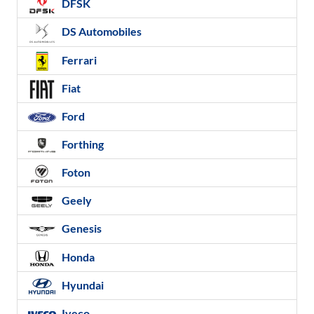
DFSK
DS Automobiles
Ferrari
Fiat
Ford
Forthing
Foton
Geely
Genesis
Honda
Hyundai
Iveco