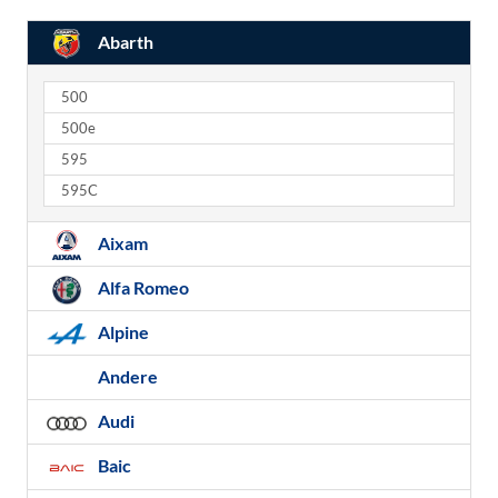
Abarth
500
500e
595
595C
Aixam
Alfa Romeo
Alpine
Andere
Audi
Baic