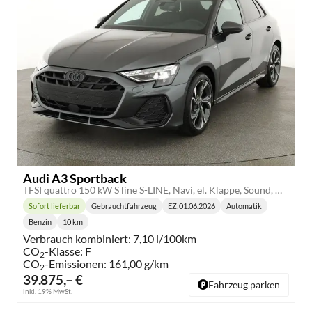
Audi A3 Sportback
TFSI quattro 150 kW S line S-LINE, Navi, el. Klappe, Sound, Winter, 18-Zoll, 3-J. Garantie
Sofort lieferbar
Gebrauchtfahrzeug
EZ:
01.06.2026
Automatik
Lieferzeit:
Getriebe:
Benzin
10 km
Kraftstoff:
Kilometerstand:
Verbrauch kombiniert:
7,10 l/100km
CO
-Klasse:
F
2
CO
-Emissionen:
161,00 g/km
2
39.875,– €
Fahrzeug parken
inkl. 19% MwSt.