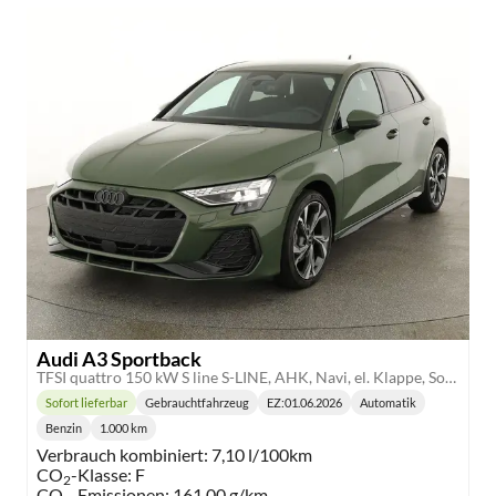
Audi A3 Sportback
TFSI quattro 150 kW S line S-LINE, AHK, Navi, el. Klappe, Sound, Winter, 18-Zoll, 3-J. Garantie
Sofort lieferbar
Gebrauchtfahrzeug
EZ:
01.06.2026
Automatik
Lieferzeit:
Getriebe:
Benzin
1.000 km
Kraftstoff:
Kilometerstand:
Verbrauch kombiniert:
7,10 l/100km
CO
-Klasse:
F
2
CO
-Emissionen:
161,00 g/km