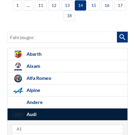
1
...
11
12
13
14
15
16
17
18
Fahrzeugnr.
Abarth
Aixam
Alfa Romeo
Alpine
Andere
Audi
A1