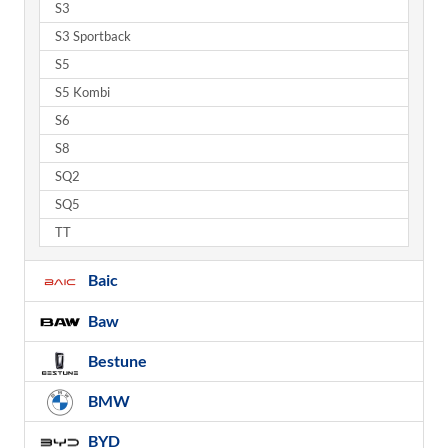
S3
S3 Sportback
S5
S5 Kombi
S6
S8
SQ2
SQ5
TT
Baic
Baw
Bestune
BMW
BYD