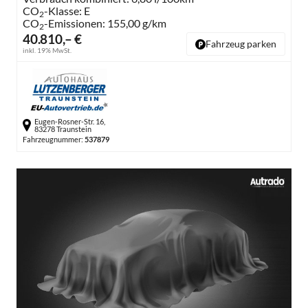
CO
-Klasse:
E
2
CO
-Emissionen:
155,00 g/km
2
40.810,– €
Fahrzeug parken
inkl. 19% MwSt.
Eugen-Rosner-Str. 16,
83278 Traunstein
Fahrzeugnummer:
537879