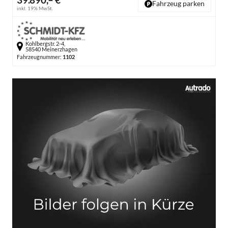
Fahrzeug parken
inkl. 19% MwSt.
Kohlbergstr. 2-4,
58540 Meinerzhagen
Fahrzeugnummer:
1102