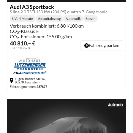
Audi A3 Sportback
S line 2.0 TSFI 150 kW (204 PS) quattro 7-Gang tronic
UVL
:
9 Monate
Vorlauffahrzeug
Automatik
Benzin
Lieferzeit:
Getriebe:
Kraftstoff:
Verbrauch kombiniert:
6,80 l/100km
CO
-Klasse:
E
2
CO
-Emissionen:
155,00 g/km
2
40.810,– €
Fahrzeug parken
inkl. 19% MwSt.
Eugen-Rosner-Str. 16,
83278 Traunstein
Fahrzeugnummer:
537877