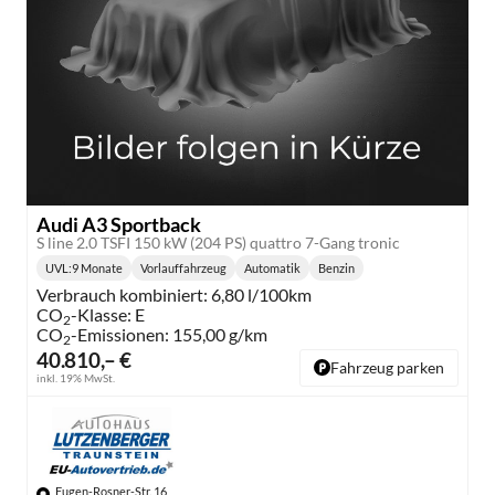
Audi A3 Sportback
S line 2.0 TSFI 150 kW (204 PS) quattro 7-Gang tronic
UVL
:
9 Monate
Vorlauffahrzeug
Automatik
Benzin
Lieferzeit:
Getriebe:
Kraftstoff:
Verbrauch kombiniert:
6,80 l/100km
CO
-Klasse:
E
2
CO
-Emissionen:
155,00 g/km
2
40.810,– €
Fahrzeug parken
inkl. 19% MwSt.
Eugen-Rosner-Str. 16,