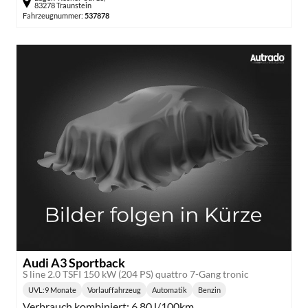
83278 Traunstein
Fahrzeugnummer:
537878
Audi A3 Sportback
S line 2.0 TSFI 150 kW (204 PS) quattro 7-Gang tronic
UVL
:
9 Monate
Vorlauffahrzeug
Automatik
Benzin
Lieferzeit:
Getriebe:
Kraftstoff:
Verbrauch kombiniert:
6,80 l/100km