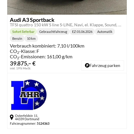
Audi A3 Sportback
TFSI quattro 150 kW S line S-LINE, Navi, el. Klappe, Sound, Winter, 18-Zoll, 3-J. Garantie
Sofort lieferbar
Gebrauchtfahrzeug
EZ:
01.06.2026
Automatik
Lieferzeit:
Getriebe:
Benzin
10 km
Kraftstoff:
Kilometerstand:
Verbrauch kombiniert:
7,10 l/100km
CO
-Klasse:
F
2
CO
-Emissionen:
161,00 g/km
2
39.875,– €
Fahrzeug parken
inkl. 19% MwSt.
Osterfeldstr. 11,
44339 Dortmund
Fahrzeugnummer:
5124363