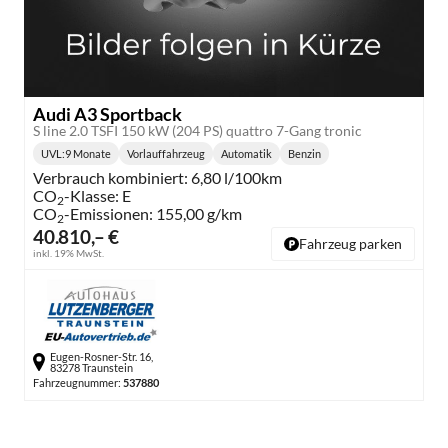
Audi A3 Sportback
S line 2.0 TSFI 150 kW (204 PS) quattro 7-Gang tronic
UVL
:
9 Monate
Vorlauffahrzeug
Automatik
Benzin
Lieferzeit:
Getriebe:
Kraftstoff:
Verbrauch kombiniert:
6,80 l/100km
CO
-Klasse:
E
2
CO
-Emissionen:
155,00 g/km
2
40.810,– €
Fahrzeug parken
inkl. 19% MwSt.
Eugen-Rosner-Str. 16,
83278 Traunstein
Fahrzeugnummer:
537880