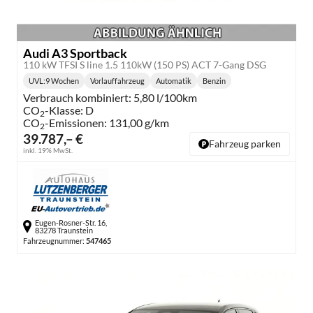
Audi A3 Sportback
110 kW TFSI S line 1.5 110kW (150 PS) ACT 7-Gang DSG
UVL
:
9 Wochen
Vorlauffahrzeug
Automatik
Benzin
Lieferzeit:
Getriebe:
Kraftstoff:
Verbrauch kombiniert:
5,80 l/100km
CO
-Klasse:
D
2
CO
-Emissionen:
131,00 g/km
2
39.787,– €
Fahrzeug parken
inkl. 19% MwSt.
Eugen-Rosner-Str. 16,
83278 Traunstein
Fahrzeugnummer:
547465