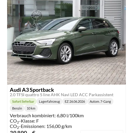
Audi A3 Sportback
2.0 TFSI quattro S line AHK Navi LED ACC Parkassistent
Sofort lieferbar
Lagerfahrzeug
EZ:
26.06.2026
Autom. 7-Gang
Lieferzeit:
Getriebe:
Benzin
10 km
Kraftstoff:
Kilometerstand:
Verbrauch kombiniert:
6,80 l/100km
CO
-Klasse:
F
2
CO
-Emissionen:
156,00 g/km
2
39.890,– €