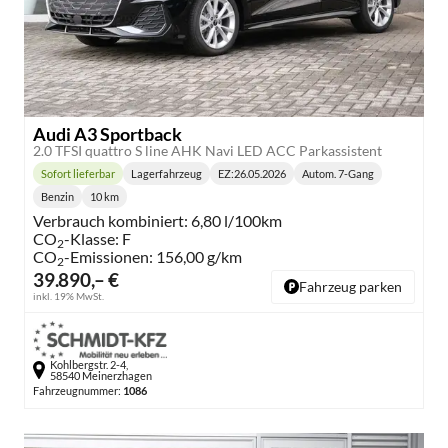
Audi A3 Sportback
2.0 TFSI quattro S line AHK Navi LED ACC Parkassistent
Sofort lieferbar
Lagerfahrzeug
EZ:
26.05.2026
Autom. 7-Gang
Lieferzeit:
Getriebe:
Benzin
10 km
Kraftstoff:
Kilometerstand:
Verbrauch kombiniert:
6,80 l/100km
CO
-Klasse:
F
2
CO
-Emissionen:
156,00 g/km
2
39.890,– €
Fahrzeug parken
inkl. 19% MwSt.
Kohlbergstr. 2-4,
58540 Meinerzhagen
Fahrzeugnummer:
1086