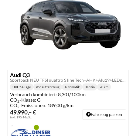
Audi Q3
Sportback NEU TFSI quattro S line Tech+AHK+Alu19+LEDplus+KlimaPlus+ExtSchwarz
UVL
:
14 Tage
Vorlauffahrzeug
Automatik
Benzin
20 km
Lieferzeit:
Getriebe:
Kraftstoff:
Kilometerstand:
Verbrauch kombiniert:
8,30 l/100km
CO
-Klasse:
G
2
CO
-Emissionen:
189,00 g/km
2
49.990,– €
Fahrzeug parken
inkl. 19% MwSt.