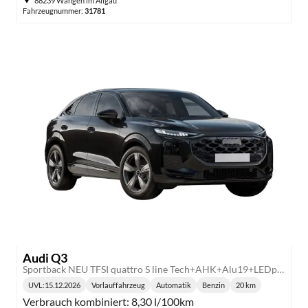
88239 Wangen im Allgäu
Fahrzeugnummer:
31781
Audi Q3
Sportback NEU TFSI quattro S line Tech+AHK+Alu19+LEDplus+KlimaPlus+ExtSchwarz
UVL
:
15.12.2026
Vorlauffahrzeug
Automatik
Benzin
20 km
Lieferzeit:
Getriebe:
Kraftstoff:
Kilometerstand:
Verbrauch kombiniert:
8,30 l/100km