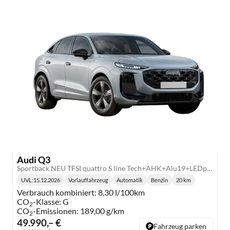
Audi Q3
Sportback NEU TFSI quattro S line Tech+AHK+Alu19+LEDplus+KlimaPlus+ExtSchwarz
UVL
:
15.12.2026
Vorlauffahrzeug
Automatik
Benzin
20 km
Lieferzeit:
Getriebe:
Kraftstoff:
Kilometerstand:
Verbrauch kombiniert:
8,30 l/100km
CO
-Klasse:
G
2
CO
-Emissionen:
189,00 g/km
2
49.990,– €
Fahrzeug parken