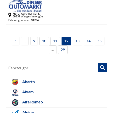
Franz-Walchner-Str. 8,
88239 Wangen im Allgäu
Fahrzeugnummer:
31784
1
...
9
10
11
12
13
14
15
...
29
Fahrzeugnr.
Abarth
Aixam
Alfa Romeo
Alpine