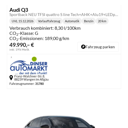
Audi Q3
Sportback NEU TFSI quattro S line Tech+AHK+Alu19+LEDplus+KlimaPlus+ExtSchwarz
UVL
:
15.12.2026
Vorlauffahrzeug
Automatik
Benzin
20 km
Lieferzeit:
Getriebe:
Kraftstoff:
Kilometerstand:
Verbrauch kombiniert:
8,30 l/100km
CO
-Klasse:
G
2
CO
-Emissionen:
189,00 g/km
2
49.990,– €
Fahrzeug parken
inkl. 19% MwSt.
Franz-Walchner-Str. 8,
88239 Wangen im Allgäu
Fahrzeugnummer:
31780