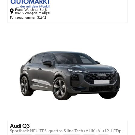
Franz-Walchner-Str. 8,
88239 Wangen im Allgäu
Fahrzeugnummer:
31642
Audi Q3
Sportback NEU TFSI quattro S line Tech+AHK+Alu19+LEDplus+KlimaPlus+ExtSchwarz