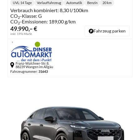
UVL
:
14 Tage
Vorlauffahrzeug
Automatik
Benzin
20 km
Lieferzeit:
Getriebe:
Kraftstoff:
Kilometerstand:
Verbrauch kombiniert:
8,30 l/100km
CO
-Klasse:
G
2
CO
-Emissionen:
189,00 g/km
2
49.990,– €
Fahrzeug parken
inkl. 19% MwSt.
Franz-Walchner-Str. 8,
88239 Wangen im Allgäu
Fahrzeugnummer:
31643