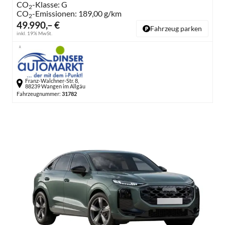
CO
-Klasse:
G
2
CO
-Emissionen:
189,00 g/km
2
49.990,– €
Fahrzeug parken
inkl. 19% MwSt.
Franz-Walchner-Str. 8,
88239 Wangen im Allgäu
Fahrzeugnummer:
31782