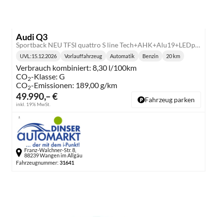
Audi Q3
Sportback NEU TFSI quattro S line Tech+AHK+Alu19+LEDplus+KlimaPlus+ExtSchwarz
UVL
:
15.12.2026
Vorlauffahrzeug
Automatik
Benzin
20 km
Lieferzeit:
Getriebe:
Kraftstoff:
Kilometerstand:
Verbrauch kombiniert:
8,30 l/100km
CO
-Klasse:
G
2
CO
-Emissionen:
189,00 g/km
2
49.990,– €
Fahrzeug parken
inkl. 19% MwSt.
Franz-Walchner-Str. 8,
88239 Wangen im Allgäu
Fahrzeugnummer:
31641