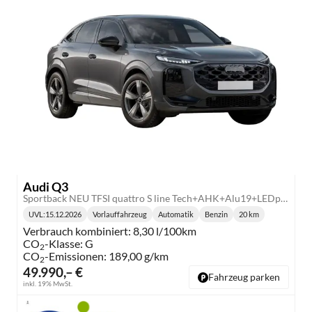
Audi Q3
Sportback NEU TFSI quattro S line Tech+AHK+Alu19+LEDplus+KlimaPlus+ExtSchwarz
UVL
:
15.12.2026
Vorlauffahrzeug
Automatik
Benzin
20 km
Lieferzeit:
Getriebe:
Kraftstoff:
Kilometerstand:
Verbrauch kombiniert:
8,30 l/100km
CO
-Klasse:
G
2
CO
-Emissionen:
189,00 g/km
2
49.990,– €
Fahrzeug parken
inkl. 19% MwSt.