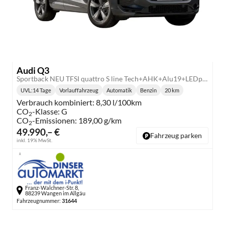
Audi Q3
Sportback NEU TFSI quattro S line Tech+AHK+Alu19+LEDplus+KlimaPlus+ExtSchwarz
UVL
:
14 Tage
Vorlauffahrzeug
Automatik
Benzin
20 km
Lieferzeit:
Getriebe:
Kraftstoff:
Kilometerstand:
Verbrauch kombiniert:
8,30 l/100km
CO
-Klasse:
G
2
CO
-Emissionen:
189,00 g/km
2
49.990,– €
Fahrzeug parken
inkl. 19% MwSt.
Franz-Walchner-Str. 8,
88239 Wangen im Allgäu
Fahrzeugnummer:
31644