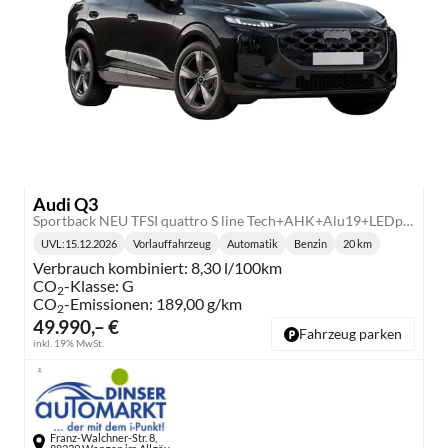
Audi Q3
Sportback NEU TFSI quattro S line Tech+AHK+Alu19+LEDplus+KlimaPlus+ExtSchwarz
UVL
:
15.12.2026
Vorlauffahrzeug
Automatik
Benzin
20 km
Lieferzeit:
Getriebe:
Kraftstoff:
Kilometerstand:
Verbrauch kombiniert:
8,30 l/100km
CO
-Klasse:
G
2
CO
-Emissionen:
189,00 g/km
2
49.990,– €
Fahrzeug parken
inkl. 19% MwSt.
Franz-Walchner-Str. 8,