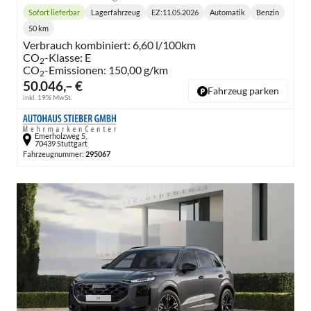
Sofort lieferbar
Lagerfahrzeug
EZ:
11.05.2026
Automatik
Benzin
Lieferzeit:
Getriebe:
Kraftstoff:
50 km
Kilometerstand:
Verbrauch kombiniert:
6,60 l/100km
CO
-Klasse:
E
2
CO
-Emissionen:
150,00 g/km
2
50.046,– €
Fahrzeug parken
inkl. 19% MwSt.
Emerholzweg 5,
70439 Stuttgart
Fahrzeugnummer:
295067