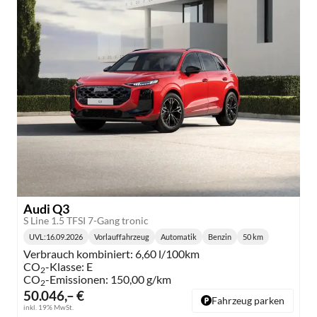
Audi Q3
S Line 1.5 TFSI 7-Gang tronic
UVL
:
16.09.2026
Vorlauffahrzeug
Automatik
Benzin
50 km
Lieferzeit:
Getriebe:
Kraftstoff:
Kilometerstand:
Verbrauch kombiniert:
6,60 l/100km
CO
-Klasse:
E
2
CO
-Emissionen:
150,00 g/km
2
50.046,– €
Fahrzeug parken
inkl. 19% MwSt.