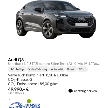
Audi Q3
Sportback NEU TFSI quattro S line Tech+AHK+Alu19+LEDplus+KlimaPlus+ExtSchwarz
UVL
:
14 Tage
Vorlauffahrzeug
Automatik
Benzin
20 km
Lieferzeit:
Getriebe:
Kraftstoff:
Kilometerstand:
Verbrauch kombiniert:
8,30 l/100km
CO
-Klasse:
G
2
CO
-Emissionen:
189,00 g/km
2
49.990,– €
Fahrzeug parken
inkl. 19% MwSt.