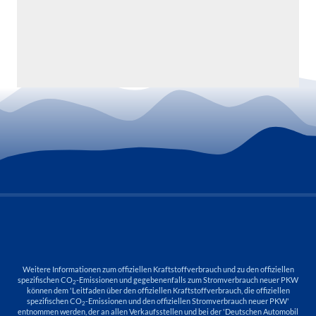
Weitere Informationen zum offiziellen Kraftstoffverbrauch und zu den offiziellen
spezifischen CO
-Emissionen und gegebenenfalls zum Stromverbrauch neuer PKW
2
können dem 'Leitfaden über den offiziellen Kraftstoffverbrauch, die offiziellen
spezifischen CO
-Emissionen und den offiziellen Stromverbrauch neuer PKW'
2
entnommen werden, der an allen Verkaufsstellen und bei der 'Deutschen Automobil