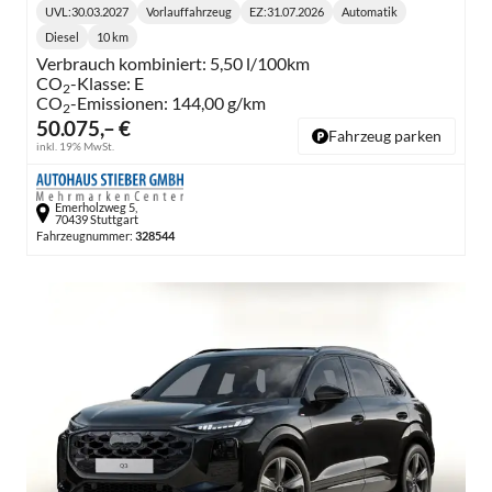
UVL
:
30.03.2027
Vorlauffahrzeug
EZ:
31.07.2026
Automatik
Lieferzeit:
Getriebe:
Diesel
10 km
Kraftstoff:
Kilometerstand:
Verbrauch kombiniert:
5,50 l/100km
CO
-Klasse:
E
2
CO
-Emissionen:
144,00 g/km
2
50.075,– €
Fahrzeug parken
inkl. 19% MwSt.
Emerholzweg 5,
70439 Stuttgart
Fahrzeugnummer:
328544