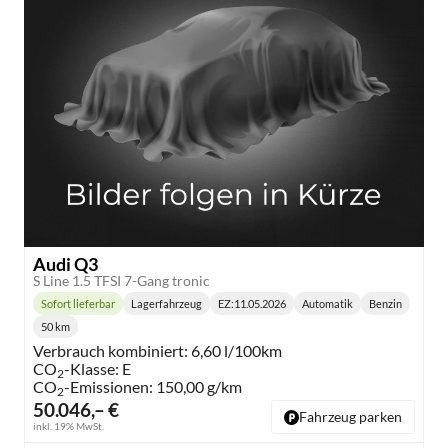
Audi Q3
S Line 1.5 TFSI 7-Gang tronic
Sofort lieferbar
Lagerfahrzeug
EZ:
11.05.2026
Automatik
Benzin
Lieferzeit:
Getriebe:
Kraftstoff:
50 km
Kilometerstand:
Verbrauch kombiniert:
6,60 l/100km
CO
-Klasse:
E
2
CO
-Emissionen:
150,00 g/km
2
50.046,– €
Fahrzeug parken
inkl. 19% MwSt.