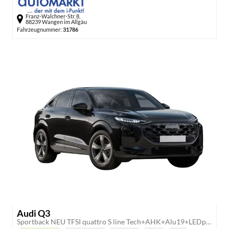
Franz-Walchner-Str. 8,
88239 Wangen im Allgäu
Fahrzeugnummer:
31786
Audi Q3
Sportback NEU TFSI quattro S line Tech+AHK+Alu19+LEDplus+KlimaPlus+ExtSchwarz