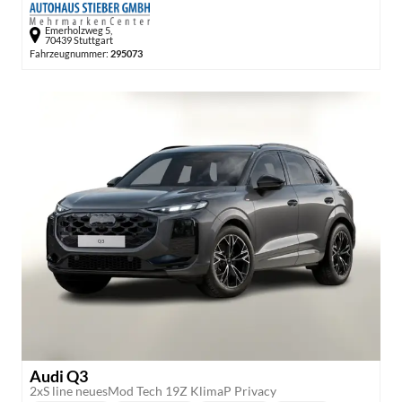
Emerholzweg 5,
70439 Stuttgart
Fahrzeugnummer:
295073
Audi Q3
2xS line neuesMod Tech 19Z KlimaP Privacy