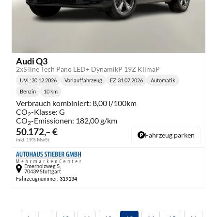
Audi Q3
2xS line Tech Pano LED+ DynamikP 19Z KlimaP
UVL
:
30.12.2026
Vorlauffahrzeug
EZ:
31.07.2026
Automatik
Lieferzeit:
Getriebe:
Benzin
10 km
Kraftstoff:
Kilometerstand:
Verbrauch kombiniert:
8,00 l/100km
CO
-Klasse:
G
2
CO
-Emissionen:
182,00 g/km
2
50.172,– €
Fahrzeug parken
inkl. 19% MwSt.
Emerholzweg 5,
70439 Stuttgart
Fahrzeugnummer:
319134