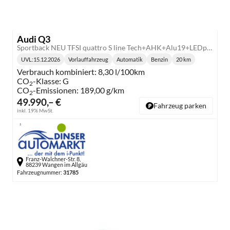
Audi Q3
Sportback NEU TFSI quattro S line Tech+AHK+Alu19+LEDplus+KlimaPlus+ExtSchwarz
UVL
:
15.12.2026
Vorlauffahrzeug
Automatik
Benzin
20 km
Lieferzeit:
Getriebe:
Kraftstoff:
Kilometerstand:
Verbrauch kombiniert:
8,30 l/100km
CO
-Klasse:
G
2
CO
-Emissionen:
189,00 g/km
2
49.990,– €
Fahrzeug parken
inkl. 19% MwSt.
Franz-Walchner-Str. 8,
88239 Wangen im Allgäu
Fahrzeugnummer:
31785