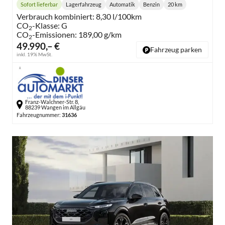
Sofort lieferbar
Lagerfahrzeug
Automatik
Benzin
20 km
Lieferzeit:
Getriebe:
Kraftstoff:
Kilometerstand:
Verbrauch kombiniert:
8,30 l/100km
CO
-Klasse:
G
2
CO
-Emissionen:
189,00 g/km
2
49.990,– €
Fahrzeug parken
inkl. 19% MwSt.
Franz-Walchner-Str. 8,
88239 Wangen im Allgäu
Fahrzeugnummer:
31636