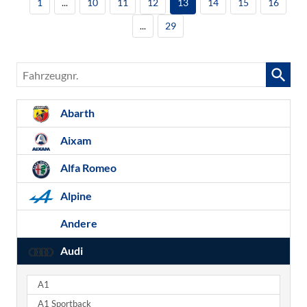
1
...
10
11
12
13
14
15
16
...
29
Fahrzeugnr.
Abarth
Aixam
Alfa Romeo
Alpine
Andere
Audi
A1
A1 Sportback