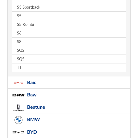
S3 Sportback
S5
S5 Kombi
S6
S8
SQ2
SQ5
TT
Baic
Baw
Bestune
BMW
BYD