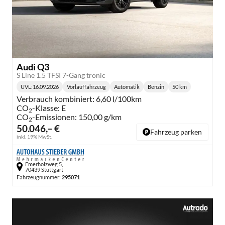
Audi Q3
S Line 1.5 TFSI 7-Gang tronic
UVL
:
16.09.2026
Vorlauffahrzeug
Automatik
Benzin
50 km
Lieferzeit:
Getriebe:
Kraftstoff:
Kilometerstand:
Verbrauch kombiniert:
6,60 l/100km
CO
-Klasse:
E
2
CO
-Emissionen:
150,00 g/km
2
50.046,– €
Fahrzeug parken
inkl. 19% MwSt.
Emerholzweg 5,
70439 Stuttgart
Fahrzeugnummer:
295071