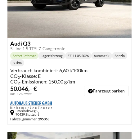
Audi Q3
S Line 1.5 TFSI 7-Gang tronic
Sofort lieferbar
Lagerfahrzeug
EZ:
11.05.2026
Automatik
Benzin
Lieferzeit:
Getriebe:
Kraftstoff:
50 km
Kilometerstand:
Verbrauch kombiniert:
6,60 l/100km
CO
-Klasse:
E
2
CO
-Emissionen:
150,00 g/km
2
50.046,– €
Fahrzeug parken
inkl. 19% MwSt.
Emerholzweg 5,
70439 Stuttgart
Fahrzeugnummer:
295063