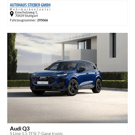
Emerholzweg 5,
70439 Stuttgart
Fahrzeugnummer:
295066
Audi Q3
S Line 1.5 TFSI 7-Gang tronic