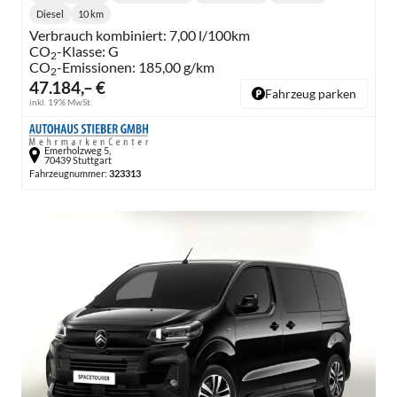
Lieferzeit:
Getriebe:
Diesel
10 km
Kraftstoff:
Kilometerstand:
Verbrauch kombiniert:
7,00 l/100km
CO
-Klasse:
G
2
CO
-Emissionen:
185,00 g/km
2
47.184,– €
Fahrzeug parken
inkl. 19% MwSt.
Emerholzweg 5,
70439 Stuttgart
Fahrzeugnummer:
323313