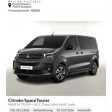
Emerholzweg 5,
70439 Stuttgart
Fahrzeugnummer:
323312
Citroën SpaceTourer
MAX M 7S VIP+ ACC Pano StHz AHK Lede
UVL
:
30.11.2026
Vorlauffahrzeug
EZ:
31.07.2026
Automatik