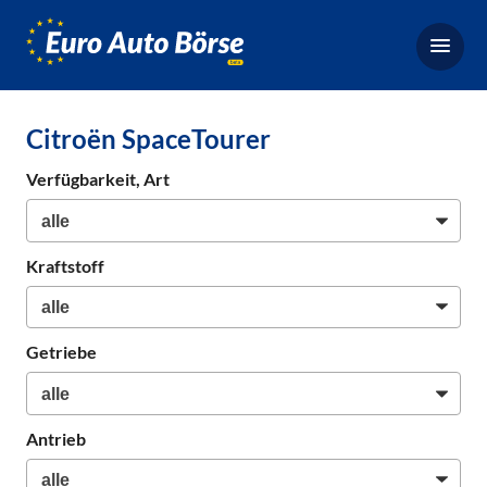
Euro-
Auto-
Börse,
Fahrzeugbörse
Citroën SpaceTourer
für
Gebrauchtwagen,
Verfügbarkeit, Art
Bestellfahrzeuge,
Neuwagen
Kraftstoff
Getriebe
Antrieb