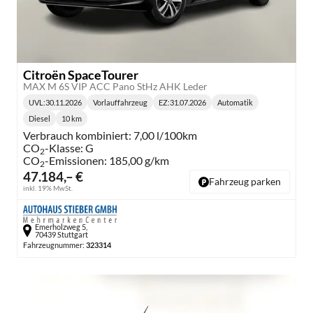
Citroën SpaceTourer
MAX M 6S VIP ACC Pano StHz AHK Leder
UVL
:
30.11.2026
Vorlauffahrzeug
EZ:
31.07.2026
Automatik
Lieferzeit:
Getriebe:
Diesel
10 km
Kraftstoff:
Kilometerstand:
Verbrauch kombiniert:
7,00 l/100km
CO
-Klasse:
G
2
CO
-Emissionen:
185,00 g/km
2
47.184,– €
Fahrzeug parken
inkl. 19% MwSt.
Emerholzweg 5,
70439 Stuttgart
Fahrzeugnummer:
323314