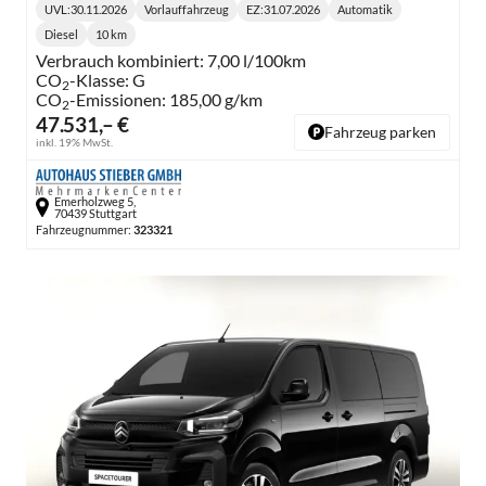
UVL
:
30.11.2026
Vorlauffahrzeug
EZ:
31.07.2026
Automatik
Lieferzeit:
Getriebe:
Diesel
10 km
Kraftstoff:
Kilometerstand:
Verbrauch kombiniert:
7,00 l/100km
CO
-Klasse:
G
2
CO
-Emissionen:
185,00 g/km
2
47.531,– €
Fahrzeug parken
inkl. 19% MwSt.
Emerholzweg 5,
70439 Stuttgart
Fahrzeugnummer:
323321