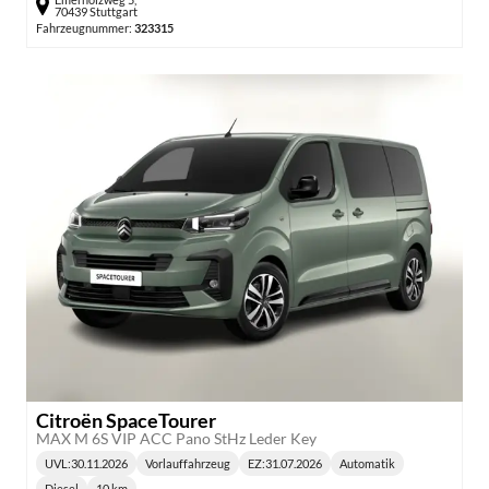
70439 Stuttgart
Fahrzeugnummer:
323315
Citroën SpaceTourer
MAX M 6S VIP ACC Pano StHz Leder Key
UVL
:
30.11.2026
Vorlauffahrzeug
EZ:
31.07.2026
Automatik
Lieferzeit:
Getriebe:
Diesel
10 km