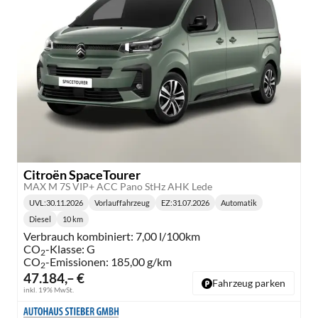
Citroën SpaceTourer
MAX M 7S VIP+ ACC Pano StHz AHK Lede
UVL
:
30.11.2026
Vorlauffahrzeug
EZ:
31.07.2026
Automatik
Lieferzeit:
Getriebe:
Diesel
10 km
Kraftstoff:
Kilometerstand:
Verbrauch kombiniert:
7,00 l/100km
CO
-Klasse:
G
2
CO
-Emissionen:
185,00 g/km
2
47.184,– €
Fahrzeug parken
inkl. 19% MwSt.