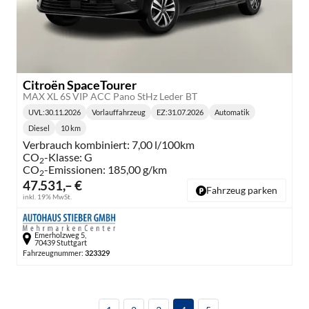
Citroën SpaceTourer
MAX XL 6S VIP ACC Pano StHz Leder BT
UVL
:
30.11.2026
Vorlauffahrzeug
EZ:
31.07.2026
Automatik
Lieferzeit:
Getriebe:
Diesel
10 km
Kraftstoff:
Kilometerstand:
Verbrauch kombiniert:
7,00 l/100km
CO
-Klasse:
G
2
CO
-Emissionen:
185,00 g/km
2
47.531,– €
Fahrzeug parken
inkl. 19% MwSt.
Emerholzweg 5,
70439 Stuttgart
Fahrzeugnummer:
323329