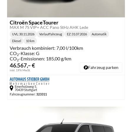
Citroën SpaceTourer
MAX M 7S VIP+ ACC Pano StHz AHK Lede
UVL
:
30.11.2026
Vorlauffahrzeug
EZ:
31.07.2026
Automatik
Lieferzeit:
Getriebe:
Diesel
10 km
Kraftstoff:
Kilometerstand:
Verbrauch kombiniert:
7,00 l/100km
CO
-Klasse:
G
2
CO
-Emissionen:
185,00 g/km
2
46.567,– €
Fahrzeug parken
inkl. 19% MwSt.
Emerholzweg 5,
70439 Stuttgart
Fahrzeugnummer:
323311