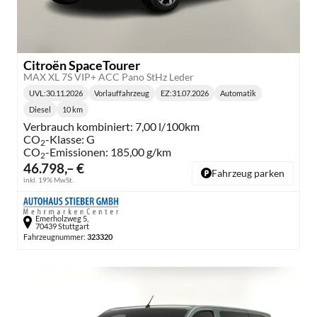
Citroën SpaceTourer
MAX XL 7S VIP+ ACC Pano StHz Leder
UVL
:
30.11.2026
Vorlauffahrzeug
EZ:
31.07.2026
Automatik
Lieferzeit:
Getriebe:
Diesel
10 km
Kraftstoff:
Kilometerstand:
Verbrauch kombiniert:
7,00 l/100km
CO
-Klasse:
G
2
CO
-Emissionen:
185,00 g/km
2
46.798,– €
Fahrzeug parken
inkl. 19% MwSt.
Emerholzweg 5,
70439 Stuttgart
Fahrzeugnummer:
323320