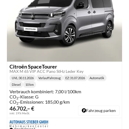
Citroën SpaceTourer
MAX M 6S VIP ACC Pano StHz Leder Key
UVL
:
30.11.2026
Vorlauffahrzeug
EZ:
31.07.2026
Automatik
Lieferzeit:
Getriebe:
Diesel
10 km
Kraftstoff:
Kilometerstand:
Verbrauch kombiniert:
7,00 l/100km
CO
-Klasse:
G
2
CO
-Emissionen:
185,00 g/km
2
46.702,– €
Fahrzeug parken
inkl. 19% MwSt.
Emerholzweg 5,