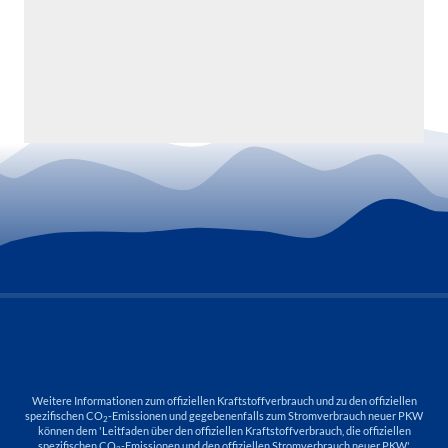
Weitere Informationen zum offiziellen Kraftstoffverbrauch und zu den offiziellen
spezifischen CO
-Emissionen und gegebenenfalls zum Stromverbrauch neuer PKW
2
können dem 'Leitfaden über den offiziellen Kraftstoffverbrauch, die offiziellen
spezifischen CO
-Emissionen und den offiziellen Stromverbrauch neuer PKW'