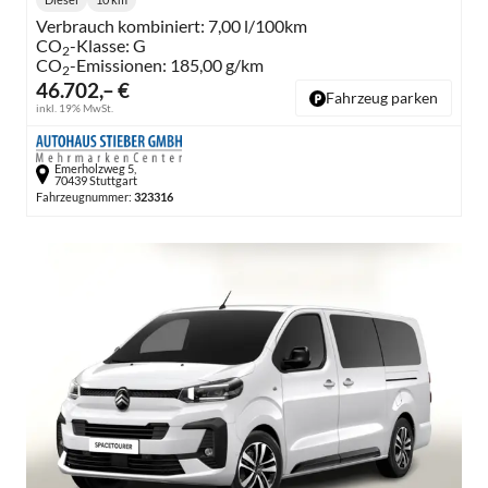
Kraftstoff:
Kilometerstand:
Verbrauch kombiniert:
7,00 l/100km
CO
-Klasse:
G
2
CO
-Emissionen:
185,00 g/km
2
46.702,– €
Fahrzeug parken
inkl. 19% MwSt.
Emerholzweg 5,
70439 Stuttgart
Fahrzeugnummer:
323316