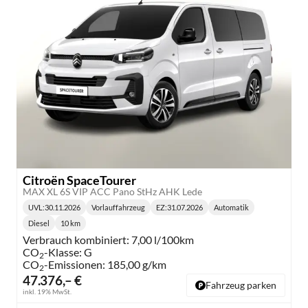
Citroën SpaceTourer
MAX XL 6S VIP ACC Pano StHz AHK Lede
UVL
:
30.11.2026
Vorlauffahrzeug
EZ:
31.07.2026
Automatik
Lieferzeit:
Getriebe:
Diesel
10 km
Kraftstoff:
Kilometerstand:
Verbrauch kombiniert:
7,00 l/100km
CO
-Klasse:
G
2
CO
-Emissionen:
185,00 g/km
2
47.376,– €
Fahrzeug parken
inkl. 19% MwSt.