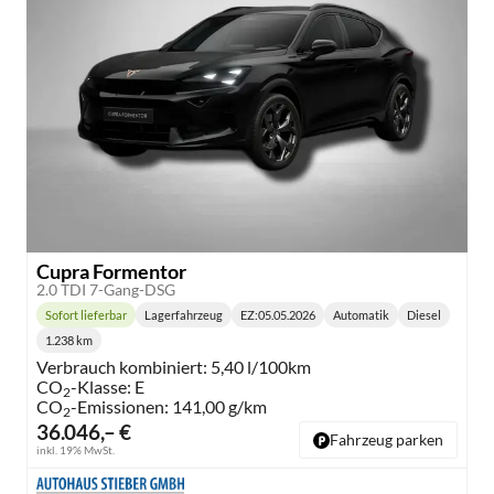
Cupra Formentor
2.0 TDI 7-Gang-DSG
Sofort lieferbar
Lagerfahrzeug
EZ:
05.05.2026
Automatik
Diesel
Lieferzeit:
Getriebe:
Kraftstoff:
1.238 km
Kilometerstand:
Verbrauch kombiniert:
5,40 l/100km
CO
-Klasse:
E
2
CO
-Emissionen:
141,00 g/km
2
36.046,– €
Fahrzeug parken
inkl. 19% MwSt.