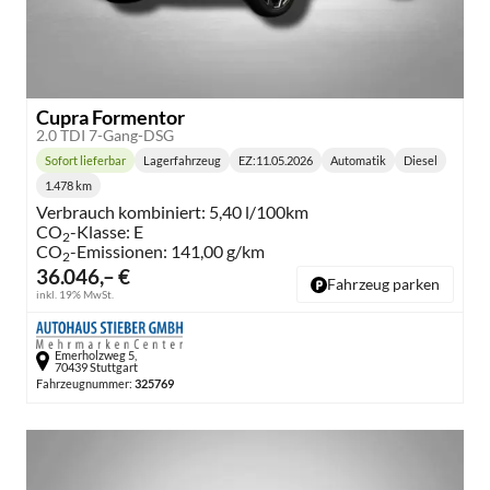
Cupra Formentor
2.0 TDI 7-Gang-DSG
Sofort lieferbar
Lagerfahrzeug
EZ:
11.05.2026
Automatik
Diesel
Lieferzeit:
Getriebe:
Kraftstoff:
1.478 km
Kilometerstand:
Verbrauch kombiniert:
5,40 l/100km
CO
-Klasse:
E
2
CO
-Emissionen:
141,00 g/km
2
36.046,– €
Fahrzeug parken
inkl. 19% MwSt.
Emerholzweg 5,
70439 Stuttgart
Fahrzeugnummer:
325769