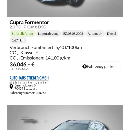
Cupra Formentor
2.0 TDI 7-Gang-DSG
Sofort lieferbar
Lagerfahrzeug
EZ:
05.05.2026
Automatik
Diesel
Lieferzeit:
Getriebe:
Kraftstoff:
1.674 km
Kilometerstand:
Verbrauch kombiniert:
5,40 l/100km
CO
-Klasse:
E
2
CO
-Emissionen:
141,00 g/km
2
36.046,– €
Fahrzeug parken
inkl. 19% MwSt.
Emerholzweg 5,
70439 Stuttgart
Fahrzeugnummer:
325763