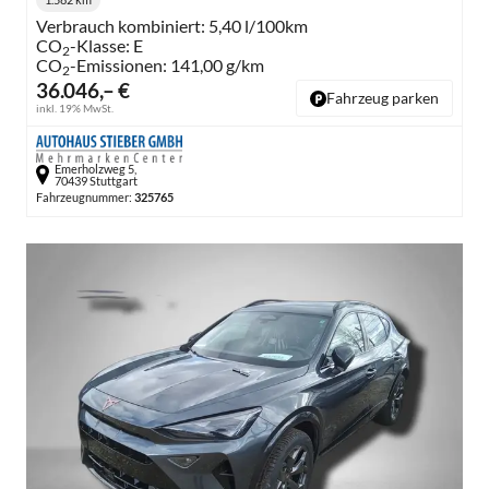
Kilometerstand:
Verbrauch kombiniert:
5,40 l/100km
CO
-Klasse:
E
2
CO
-Emissionen:
141,00 g/km
2
36.046,– €
Fahrzeug parken
inkl. 19% MwSt.
Emerholzweg 5,
70439 Stuttgart
Fahrzeugnummer:
325765