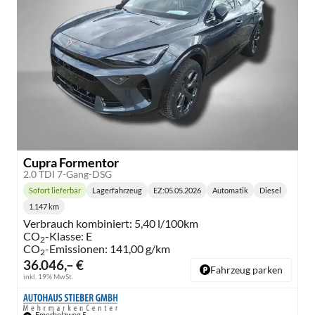
Cupra Formentor
2.0 TDI 7-Gang-DSG
Sofort lieferbar
Lagerfahrzeug
EZ:
05.05.2026
Automatik
Diesel
Lieferzeit:
Getriebe:
Kraftstoff:
1.147 km
Kilometerstand:
Verbrauch kombiniert:
5,40 l/100km
CO
-Klasse:
E
2
CO
-Emissionen:
141,00 g/km
2
36.046,– €
Fahrzeug parken
inkl. 19% MwSt.
Emerholzweg 5,