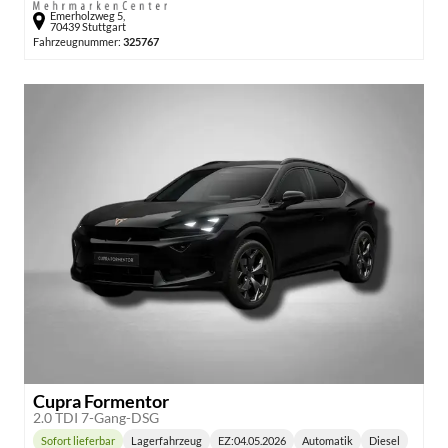
Emerholzweg 5,
70439 Stuttgart
Fahrzeugnummer:
325767
Cupra Formentor
2.0 TDI 7-Gang-DSG
Sofort lieferbar
Lagerfahrzeug
EZ:
04.05.2026
Automatik
Diesel