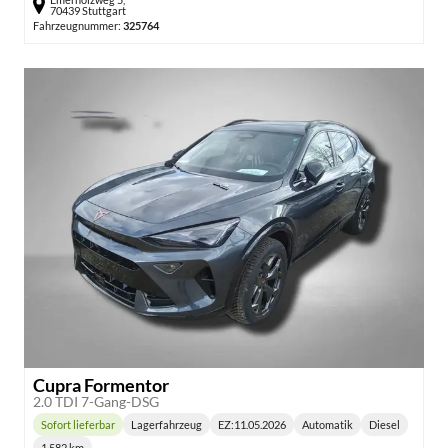
70439 Stuttgart
Fahrzeugnummer:
325764
Cupra Formentor
2.0 TDI 7-Gang-DSG
Sofort lieferbar
Lagerfahrzeug
EZ:
11.05.2026
Automatik
Diesel
Lieferzeit:
Getriebe:
Kraftstoff:
1.582 km