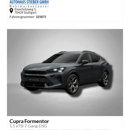
Emerholzweg 5,
70439 Stuttgart
Fahrzeugnummer:
325875
Cupra Formentor
1.5 eTSI 7-Gang-DSG