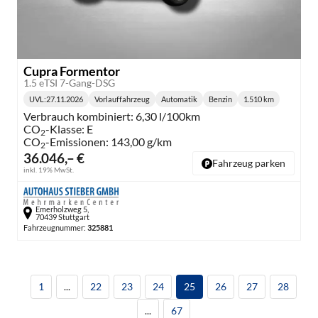
Cupra Formentor
1.5 eTSI 7-Gang-DSG
UVL
:
27.11.2026
Vorlauffahrzeug
Automatik
Benzin
1.510 km
Lieferzeit:
Getriebe:
Kraftstoff:
Kilometerstand:
Verbrauch kombiniert:
6,30 l/100km
CO
-Klasse:
E
2
CO
-Emissionen:
143,00 g/km
2
36.046,– €
Fahrzeug parken
inkl. 19% MwSt.
Emerholzweg 5,
70439 Stuttgart
Fahrzeugnummer:
325881
1
...
22
23
24
25
26
27
28
...
67