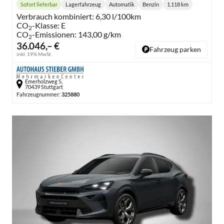
Sofort lieferbar
Lagerfahrzeug
Automatik
Benzin
1.118 km
Lieferzeit:
Getriebe:
Kraftstoff:
Kilometerstand:
Verbrauch kombiniert:
6,30 l/100km
CO
-Klasse:
E
2
CO
-Emissionen:
143,00 g/km
2
36.046,– €
Fahrzeug parken
inkl. 19% MwSt.
Emerholzweg 5,
70439 Stuttgart
Fahrzeugnummer:
325880