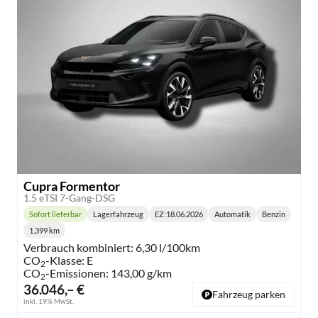
Cupra Formentor
1.5 eTSI 7-Gang-DSG
Sofort lieferbar
Lagerfahrzeug
EZ:
18.06.2026
Automatik
Benzin
Lieferzeit:
Getriebe:
Kraftstoff:
1.399 km
Kilometerstand:
Verbrauch kombiniert:
6,30 l/100km
CO
-Klasse:
E
2
CO
-Emissionen:
143,00 g/km
2
36.046,– €
Fahrzeug parken
inkl. 19% MwSt.