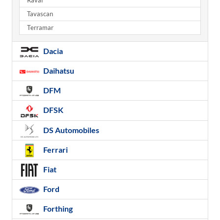
Raval
Tavascan
Terramar
Dacia
Daihatsu
DFM
DFSK
DS Automobiles
Ferrari
Fiat
Ford
Forthing