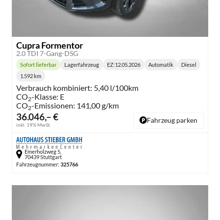
Cupra Formentor
2.0 TDI 7-Gang-DSG
Sofort lieferbar
Lagerfahrzeug
EZ:
12.05.2026
Automatik
Diesel
Lieferzeit:
Getriebe:
Kraftstoff:
1.592 km
Kilometerstand:
Verbrauch kombiniert:
5,40 l/100km
CO
-Klasse:
E
2
CO
-Emissionen:
141,00 g/km
2
36.046,– €
Fahrzeug parken
inkl. 19% MwSt.
Emerholzweg 5,
70439 Stuttgart
Fahrzeugnummer:
325766