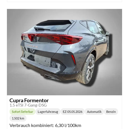
Cupra Formentor
1.5 eTSI 7-Gang-DSG
Sofort lieferbar
Lagerfahrzeug
EZ:
05.05.2026
Automatik
Benzin
Lieferzeit:
Getriebe:
Kraftstoff:
1.502 km
Kilometerstand:
Verbrauch kombiniert:
6,30 l/100km