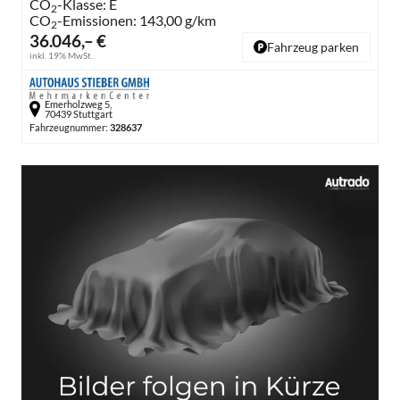
CO
-Klasse:
E
2
CO
-Emissionen:
143,00 g/km
2
36.046,– €
Fahrzeug parken
inkl. 19% MwSt.
Emerholzweg 5,
70439 Stuttgart
Fahrzeugnummer:
328637