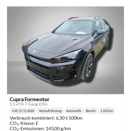
Cupra Formentor
1.5 eTSI 7-Gang-DSG
UVL
:
27.11.2026
Vorlauffahrzeug
Automatik
Benzin
1.102 km
Lieferzeit:
Getriebe:
Kraftstoff:
Kilometerstand:
Verbrauch kombiniert:
6,30 l/100km
CO
-Klasse:
E
2
CO
-Emissionen:
143,00 g/km
2