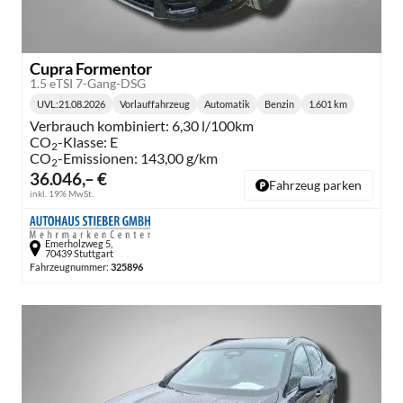
Cupra Formentor
1.5 eTSI 7-Gang-DSG
UVL
:
21.08.2026
Vorlauffahrzeug
Automatik
Benzin
1.601 km
Lieferzeit:
Getriebe:
Kraftstoff:
Kilometerstand:
Verbrauch kombiniert:
6,30 l/100km
CO
-Klasse:
E
2
CO
-Emissionen:
143,00 g/km
2
36.046,– €
Fahrzeug parken
inkl. 19% MwSt.
Emerholzweg 5,
70439 Stuttgart
Fahrzeugnummer:
325896