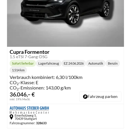
Cupra Formentor
1.5 eTSI 7-Gang-DSG
Sofort lieferbar
Lagerfahrzeug
EZ:
24.06.2026
Automatik
Benzin
Lieferzeit:
Getriebe:
Kraftstoff:
1.514 km
Kilometerstand:
Verbrauch kombiniert:
6,30 l/100km
CO
-Klasse:
E
2
CO
-Emissionen:
143,00 g/km
2
36.046,– €
Fahrzeug parken
inkl. 19% MwSt.
Emerholzweg 5,
70439 Stuttgart
Fahrzeugnummer:
328633