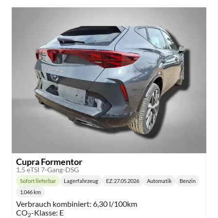
Cupra Formentor
1.5 eTSI 7-Gang-DSG
Sofort lieferbar
Lagerfahrzeug
EZ:
27.05.2026
Automatik
Benzin
Lieferzeit:
Getriebe:
Kraftstoff:
1.046 km
Kilometerstand:
Verbrauch kombiniert:
6,30 l/100km
CO
-Klasse:
E
2