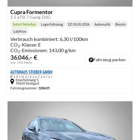
Cupra Formentor
1.5 eTSI 7-Gang-DSG
Sofort lieferbar
Lagerfahrzeug
EZ:
05.05.2026
Automatik
Benzin
Lieferzeit:
Getriebe:
Kraftstoff:
1.609 km
Kilometerstand:
Verbrauch kombiniert:
6,30 l/100km
CO
-Klasse:
E
2
CO
-Emissionen:
143,00 g/km
2
36.046,– €
Fahrzeug parken
inkl. 19% MwSt.
Emerholzweg 5,
70439 Stuttgart
Fahrzeugnummer:
328635