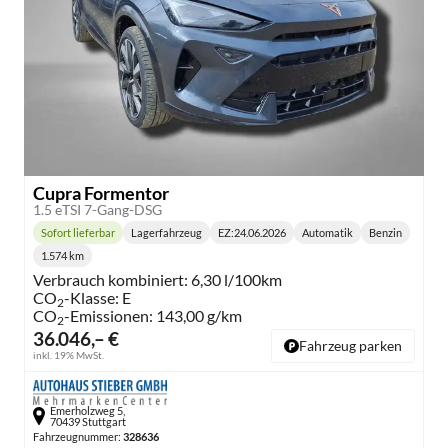
Cupra Formentor
1.5 eTSI 7-Gang-DSG
Sofort lieferbar
Lagerfahrzeug
EZ:
24.06.2026
Automatik
Benzin
Lieferzeit:
Getriebe:
Kraftstoff:
1.574 km
Kilometerstand:
Verbrauch kombiniert:
6,30 l/100km
CO
-Klasse:
E
2
CO
-Emissionen:
143,00 g/km
2
36.046,– €
Fahrzeug parken
inkl. 19% MwSt.
Emerholzweg 5,
70439 Stuttgart
Fahrzeugnummer:
328636