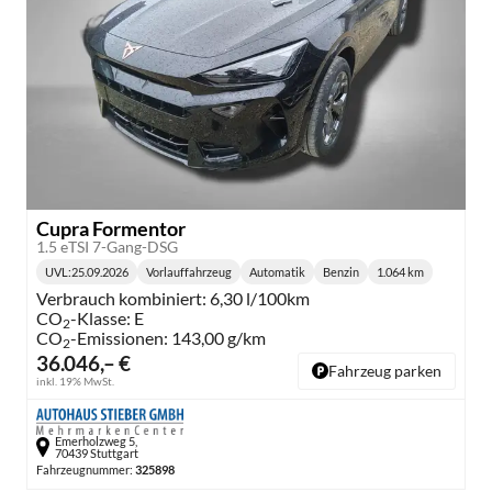
Cupra Formentor
1.5 eTSI 7-Gang-DSG
UVL
:
25.09.2026
Vorlauffahrzeug
Automatik
Benzin
1.064 km
Lieferzeit:
Getriebe:
Kraftstoff:
Kilometerstand:
Verbrauch kombiniert:
6,30 l/100km
CO
-Klasse:
E
2
CO
-Emissionen:
143,00 g/km
2
36.046,– €
Fahrzeug parken
inkl. 19% MwSt.
Emerholzweg 5,
70439 Stuttgart
Fahrzeugnummer:
325898