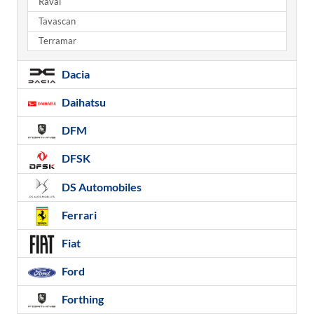
Raval
Tavascan
Terramar
Dacia
Daihatsu
DFM
DFSK
DS Automobiles
Ferrari
Fiat
Ford
Forthing