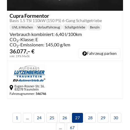
Cupra Formentor
Basis 1.5 TSI 110kW (150 PS) 6-Gang Schaltgetriebe
UVL
:
6 Wochen
Vorlauffahrzeug
Schaltgetriebe
Benzin
Lieferzeit:
Getriebe:
Kraftstoff:
Verbrauch kombiniert:
6,40 l/100km
CO
-Klasse:
E
2
CO
-Emissionen:
145,00 g/km
2
36.077,– €
Fahrzeug parken
inkl. 19% MwSt.
Eugen-Rosner-Str. 16,
83278 Traunstein
Fahrzeugnummer:
546746
1
...
24
25
26
27
28
29
30
...
67