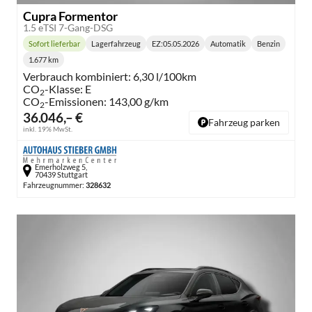
Cupra Formentor
1.5 eTSI 7-Gang-DSG
Sofort lieferbar
Lagerfahrzeug
EZ:
05.05.2026
Automatik
Benzin
Lieferzeit:
Getriebe:
Kraftstoff:
1.677 km
Kilometerstand:
Verbrauch kombiniert:
6,30 l/100km
CO
-Klasse:
E
2
CO
-Emissionen:
143,00 g/km
2
36.046,– €
Fahrzeug parken
inkl. 19% MwSt.
Emerholzweg 5,
70439 Stuttgart
Fahrzeugnummer:
328632